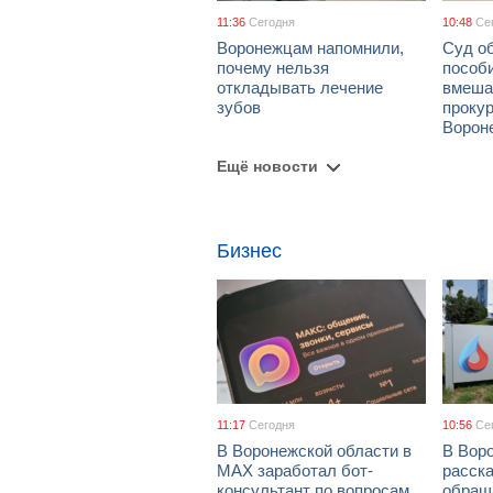
11:36
Сегодня
10:48
Се
Воронежцам напомнили,
Суд о
почему нельзя
пособ
откладывать лечение
вмеша
зубов
проку
Ворон
Ещё новости
Бизнес
11:17
Сегодня
10:56
Се
В Воронежской области в
В Вор
МАХ заработал бот-
расска
консультант по вопросам
обращ