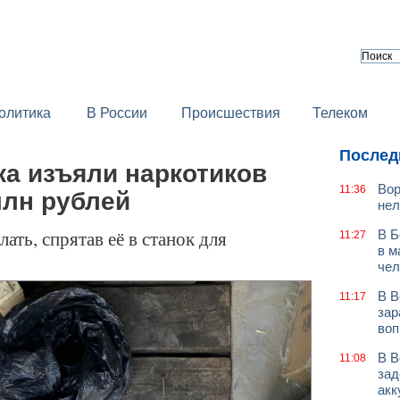
олитика
В России
Происшествия
Телеком
Послед
жа изъяли наркотиков
Вор
11:36
млн рублей
нел
ать, спрятав её в станок для
В Б
11:27
в м
чел
В В
11:17
зар
воп
В В
11:08
зад
акк