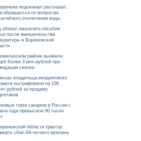
оронеже водоканал рассказал,
а обращаться по вопросам
штабного отключения воды
 обязал назначить пособие
ье после вмешательства
куратуры в Воронежской
асти
емилукском районе выявили
рб более 3 млн рублей при
видации свалки
исках владельца вендингового
омата оштрафовали на 100
яч рублей за продажу
ргетиков
жевые торги сахаром в России с
ала года превысили 90 тысяч
н
оронежской области трактор
мерть сбил 69-летнего мужчину