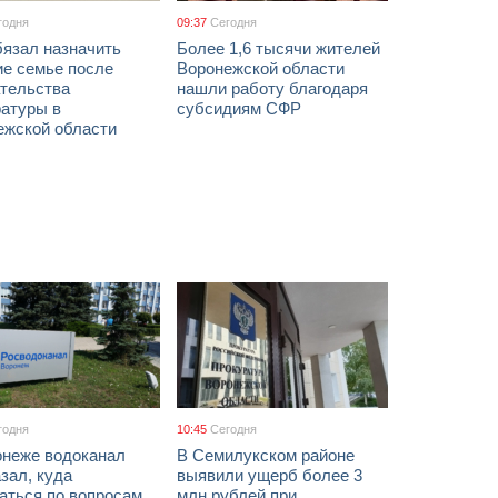
годня
09:37
Сегодня
бязал назначить
Более 1,6 тысячи жителей
ие семье после
Воронежской области
тельства
нашли работу благодаря
ратуры в
субсидиям СФР
ежской области
годня
10:45
Сегодня
онеже водоканал
В Семилукском районе
зал, куда
выявили ущерб более 3
аться по вопросам
млн рублей при