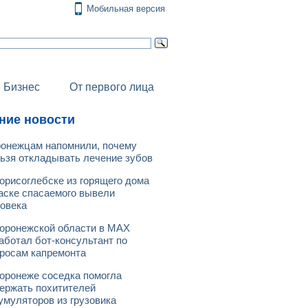
Мобильная версия
Бизнес
От первого лица
ние новости
онежцам напомнили, почему
ьзя откладывать лечение зубов
орисоглебске из горящего дома
аске спасаемого вывели
овека
оронежской области в МАХ
аботал бот-консультант по
росам капремонта
оронеже соседка помогла
ержать похитителей
умуляторов из грузовика