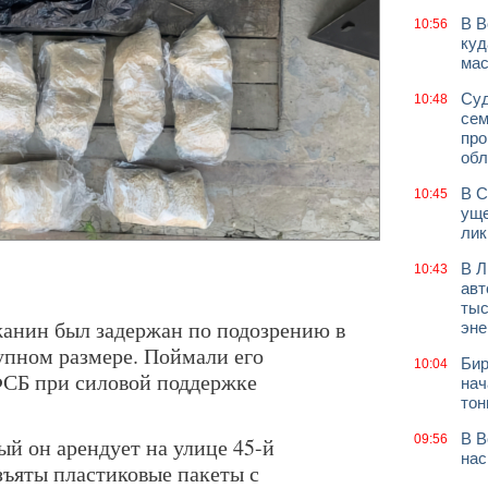
В В
10:56
куд
мас
Суд
10:48
сем
про
обл
В С
10:45
уще
лик
В Л
10:43
авт
тыс
анин был задержан по подозрению в
эне
рупном размере. Поймали его
Бир
10:04
ФСБ при силовой поддержке
нач
тон
В В
09:56
ый он арендует на улице 45-й
нас
зъяты пластиковые пакеты с