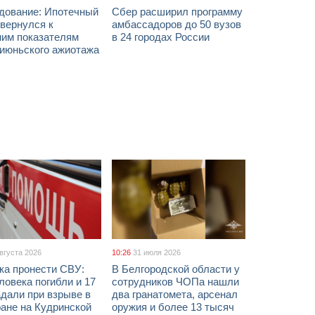
дование: Ипотечный
Сбер расширил программу
вернулся к
амбассадоров до 50 вузов
ним показателям
в 24 городах России
 июньского ажиотажа
августа 2026
10:26
31 июля 2026
ка пронести СВУ:
В Белгородской области у
ловека погибли и 17
сотрудников ЧОПа нашли
дали при взрыве в
два гранатомета, арсенал
ане на Кудринской
оружия и более 13 тысяч