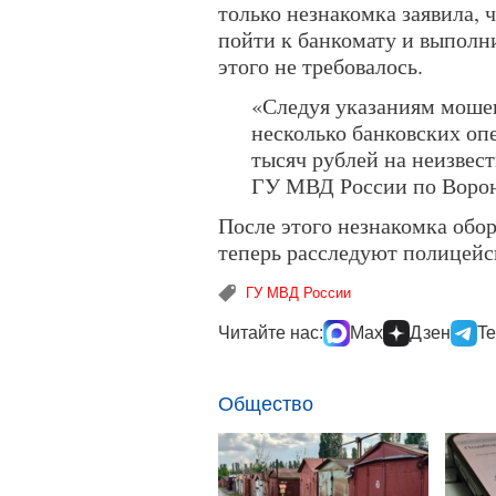
только незнакомка заявила, 
пойти к банкомату и выполни
этого не требовалось.
«Следуя указаниям моше
несколько банковских опе
тысяч рублей на неизвес
ГУ МВД России по Ворон
После этого незнакомка обор
теперь расследуют полицейс
ГУ МВД России
Читайте нас:
Max
Дзен
Te
Общество