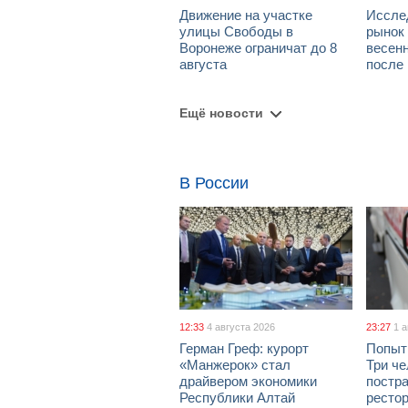
Движение на участке
Иссле
улицы Свободы в
рынок 
Воронеже ограничат до 8
весен
августа
после
Ещё новости
В России
12:33
4 августа 2026
23:27
1 
Герман Греф: курорт
Попыт
«Манжерок» стал
Три че
драйвером экономики
постра
Республики Алтай
рестор