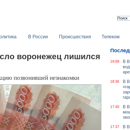
олитика
В России
Происшествия
Телеком
Послед
сло воронежец лишился
В В
19:09
вод
аре
кцию позвонившей незнакомки
В В
18:36
«га
зар
гар
В В
17:40
мош
зво
В В
17:37