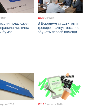
годня
11:05
Сегодня
России предложил
В Воронеже студентов и
 правила листинга
тренеров начнут массово
х бумаг
обучать первой помощи
августа 2026
17:15
5 августа 2026