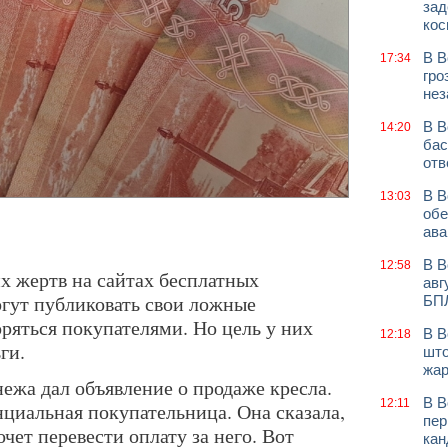
зад
кос
В В
17:34
гро
нез
В В
14:20
бас
отв
В В
13:03
обе
ава
В В
12:58
 жертв на сайтах бесплатных
авг
гут публиковать свои ложные
БП
ряться покупателями. Но цель у них
В В
12:18
ги.
што
жар
ежа дал объявление о продаже кресла.
В В
12:11
нциальная покупательница. Она сказала,
пер
очет перевести оплату за него. Вот
кан