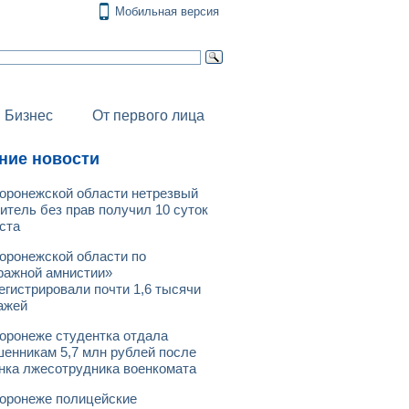
Мобильная версия
Бизнес
От первого лица
ние новости
оронежской области нетрезвый
итель без прав получил 10 суток
ста
оронежской области по
ражной амнистии»
егистрировали почти 1,6 тысячи
ажей
оронеже студентка отдала
енникам 5,7 млн рублей после
нка лжесотрудника военкомата
оронеже полицейские