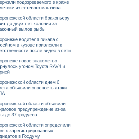
ержали подозреваемого в краже
метики из сетевого магазина
оронежской области браконьеру
зит до двух лет колонии за
аконный вылов рыбы
оронеже водителя пикапа с
сейном в кузове привлекли к
етственности после видео в сети
оронеже новое знакомство
рнулось угоном Toyota RAV4 и
рией
оронежской области днем 6
уста объявили опасность атаки
ЛА
оронежской области объявили
рмовое предупреждение из-за
ы до 37 градусов
оронежской области определили
вых зарегистрированных
дидатов в Госдуму