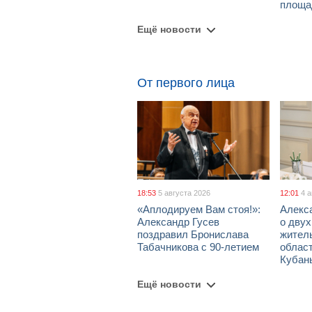
площа
Ещё новости
От первого лица
18:53
5 августа 2026
12:01
4 
«Аплодируем Вам стоя!»:
Алекс
Александр Гусев
о дву
поздравил Бронислава
жител
Табачникова с 90-летием
област
Кубан
Ещё новости