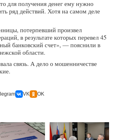
что для получения денег ему нужно
ть ряд действий. Хотя на самом деле
нницы, потерпевший произвел
раций, в результате которых перевел 45
тный банковский счет», — пояснили в
ежской области.
вала связь. А дело о мошенничестве
кие.
legram
VK
OK