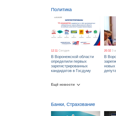
Политика
12:11
Сегодня
20:32
3 
В Воронежской области
В Вор
определили первых
зарег
зарегистрированных
новых
кандидатов в Госдуму
депут
Ещё новости
Банки, Страхование