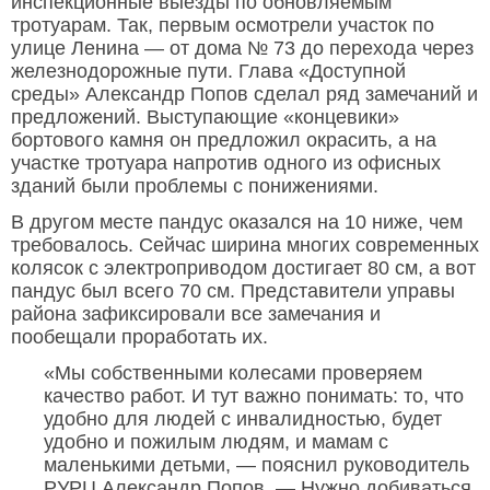
инспекционные выезды по обновляемым
тротуарам. Так, первым осмотрели участок по
улице Ленина — от дома № 73 до перехода через
железнодорожные пути. Глава «Доступной
среды» Александр Попов сделал ряд замечаний и
предложений. Выступающие «концевики»
бортового камня он предложил окрасить, а на
участке тротуара напротив одного из офисных
зданий были проблемы с понижениями.
В другом месте пандус оказался на 10 ниже, чем
требовалось. Сейчас ширина многих современных
колясок с электроприводом достигает 80 см, а вот
пандус был всего 70 см. Представители управы
района зафиксировали все замечания и
пообещали проработать их.
«Мы собственными колесами проверяем
качество работ. И тут важно понимать: то, что
удобно для людей с инвалидностью, будет
удобно и пожилым людям, и мамам с
маленькими детьми, — пояснил руководитель
РУРЦ Александр Попов. — Нужно добиваться