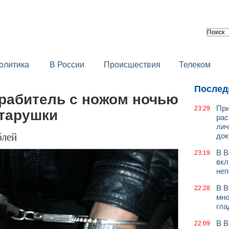
олитика
В России
Происшествия
Телеком
Послед
грабитель с ножом ночью
При
23:29
старушки
рас
лич
блей
док
В В
23:19
вкл
неп
В В
22:28
мно
гла
В В
22:09