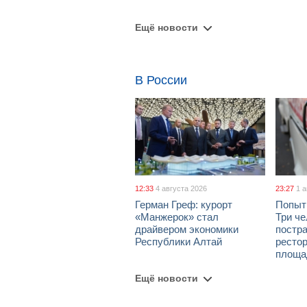
Ещё новости
В России
12:33
4 августа 2026
23:27
1 
Герман Греф: курорт
Попыт
«Манжерок» стал
Три че
драйвером экономики
постра
Республики Алтай
рестор
площа
Ещё новости