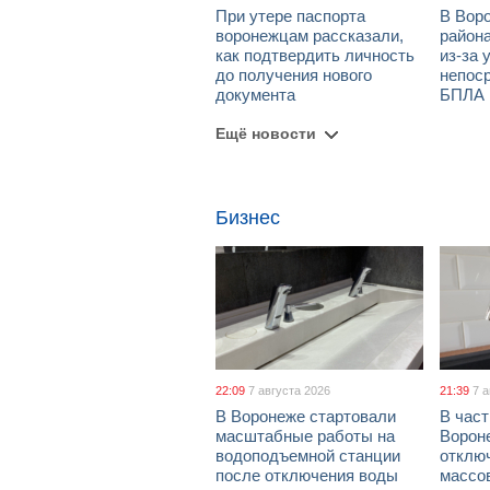
При утере паспорта
В Вор
воронежцам рассказали,
район
как подтвердить личность
из-за 
до получения нового
непос
документа
БПЛА
Ещё новости
Бизнес
22:09
7 августа 2026
21:39
7 
В Воронеже стартовали
В част
масштабные работы на
Ворон
водоподъемной станции
отклю
после отключения воды
массо