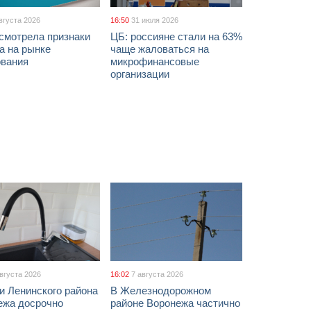
вгуста 2026
16:50
31 июля 2026
смотрела признаки
ЦБ: россияне стали на 63%
а на рынке
чаще жаловаться на
ования
микрофинансовые
организации
августа 2026
16:02
7 августа 2026
и Ленинского района
В Железнодорожном
ежа досрочно
районе Воронежа частично