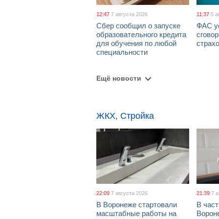
12:47
7 августа 2026
11:37
5 а
Сбер сообщил о запуске
ФАС у
образовательного кредита
сговор
для обучения по любой
страх
специальности
Ещё новости
ЖКХ, Стройка
22:09
7 августа 2026
21:39
7 
В Воронеже стартовали
В част
масштабные работы на
Ворон