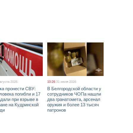
августа 2026
10:26
31 июля 2026
ка пронести СВУ:
В Белгородской области у
ловека погибли и 17
сотрудников ЧОПа нашли
дали при взрыве в
два гранатомета, арсенал
ане на Кудринской
оружия и более 13 тысяч
ди
патронов