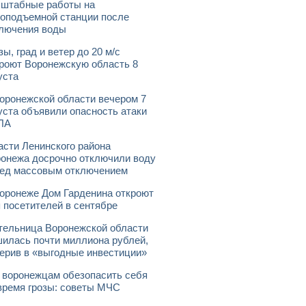
штабные работы на
оподъемной станции после
лючения воды
зы, град и ветер до 20 м/с
роют Воронежскую область 8
уста
оронежской области вечером 7
уста объявили опасность атаки
ЛА
асти Ленинского района
онежа досрочно отключили воду
ед массовым отключением
оронеже Дом Гарденина откроют
 посетителей в сентябре
ельница Воронежской области
илась почти миллиона рублей,
ерив в «выгодные инвестиции»
 воронежцам обезопасить себя
время грозы: советы МЧС