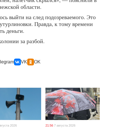
ежской области.
ось выйти на след подозреваемого. Это
утурлиновки. Правда, к тому времени
ть деньги.
колонии за разбой.
legram
VK
OK
августа 2026
21:56
7 августа 2026