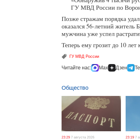
ГУ МВД России по Ворон
Позже стражам порядка удал
оказался 56-летний житель Б
мужчина уже успел растрати
Теперь ему грозит до 10 лет 
ГУ МВД России
Читайте нас:
Max
Дзен
Te
Общество
23:29
7 августа 2026
23:19
7 