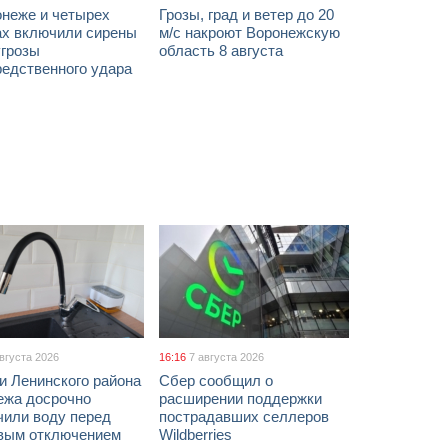
онеже и четырех
Грозы, град и ветер до 20
ах включили сирены
м/с накроют Воронежскую
угрозы
область 8 августа
редственного удара
августа 2026
16:16
7 августа 2026
и Ленинского района
Сбер сообщил о
ежа досрочно
расширении поддержки
чили воду перед
пострадавших селлеров
вым отключением
Wildberries