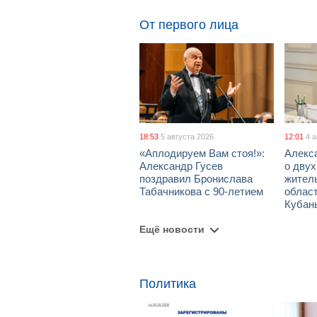
От первого лица
18:53
5 августа 2026
12:01
4 
«Аплодируем Вам стоя!»:
Алекс
Александр Гусев
о дву
поздравил Бронислава
жител
Табачникова с 90-летием
област
Кубан
Ещё новости
Политика