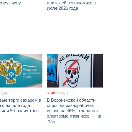
го мужчину
платежей в экономике в
июле 2026 года
годня
09:48
Сегодня
вые торги сахаром в
В Воронежской области
 с начала года
спрос на разнорабочих
сили 90 тысяч тонн
вырос на 46%, а зарплаты
электромонтажников — на
78%