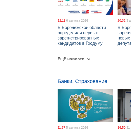
12:11
6 августа 2026
20:32
3 
В Воронежской области
В Вор
определили первых
зарег
зарегистрированных
новых
кандидатов в Госдуму
депут
Ещё новости
Банки, Страхование
11:37
5 августа 2026
16:50
31