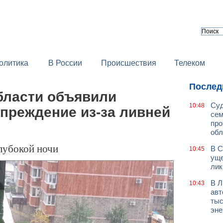
олитика
В России
Происшествия
Телеком
Послед
бласти объявили
Суд
10:48
преждение из-за ливней
сем
про
обл
лубокой ночи
В С
10:45
уще
лик
В Л
10:43
авт
тыс
эне