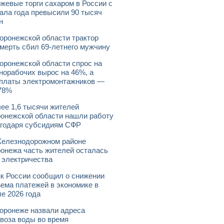
жевые торги сахаром в России с
ала года превысили 90 тысяч
н
оронежской области трактор
мерть сбил 69-летнего мужчину
оронежской области спрос на
норабочих вырос на 46%, а
платы электромонтажников —
78%
ее 1,6 тысячи жителей
онежской области нашли работу
годаря субсидиям СФР
елезнодорожном районе
онежа часть жителей осталась
 электричества
к России сообщил о снижении
ема платежей в экономике в
е 2026 года
оронеже назвали адреса
воза воды во время