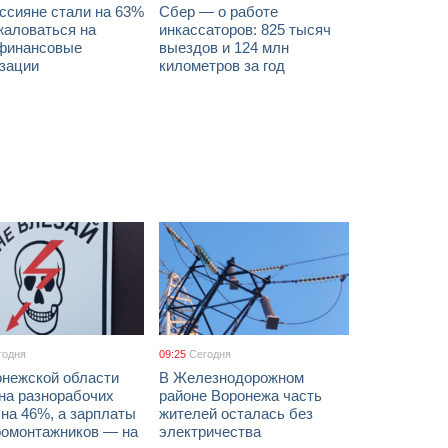
ссияне стали на 63%
Сбер — о работе
жаловаться на
инкассаторов: 825 тысяч
финансовые
выездов и 124 млн
изации
километров за год
годня
09:25
Сегодня
онежской области
В Железнодорожном
на разнорабочих
районе Воронежа часть
на 46%, а зарплаты
жителей осталась без
ромонтажников — на
электричества