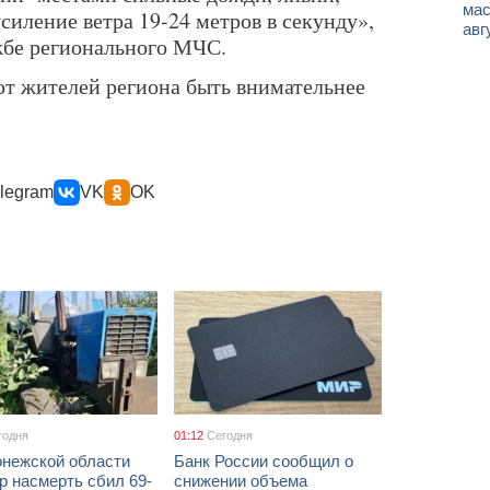
мас
усиление ветра 19-24 метров в секунду»,
авг
жбе регионального МЧС.
т жителей региона быть внимательнее
legram
VK
OK
годня
01:12
Сегодня
онежской области
Банк России сообщил о
р насмерть сбил 69-
снижении объема