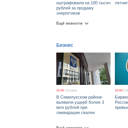
оштрафовали на 100 тысяч
летне
рублей за продажу
энергетиков
Ещё новости
Бизнес
10:45
Сегодня
10:04
Се
В Семилукском районе
Бирже
выявили ущерб более 3
России
млн рублей при
превы
ликвидации свалки
Ещё новости