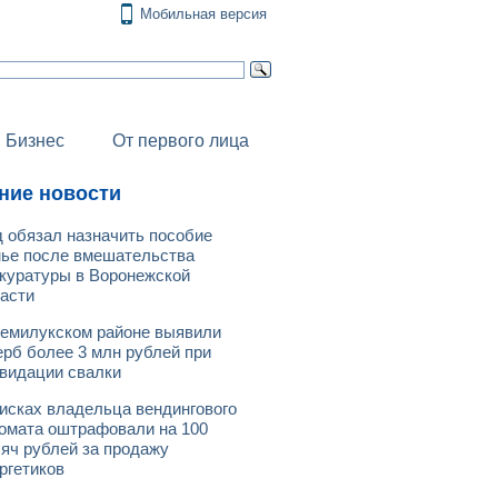
Мобильная версия
Бизнес
От первого лица
ние новости
 обязал назначить пособие
ье после вмешательства
куратуры в Воронежской
асти
емилукском районе выявили
рб более 3 млн рублей при
видации свалки
исках владельца вендингового
омата оштрафовали на 100
яч рублей за продажу
ргетиков