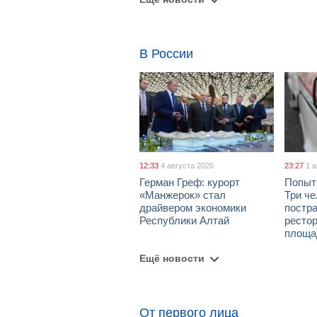
В России
12:33
4 августа 2026
23:27
1 
Герман Греф: курорт
Попыт
«Манжерок» стал
Три че
драйвером экономики
постра
Республики Алтай
рестор
площа
Ещё новости
От первого лица