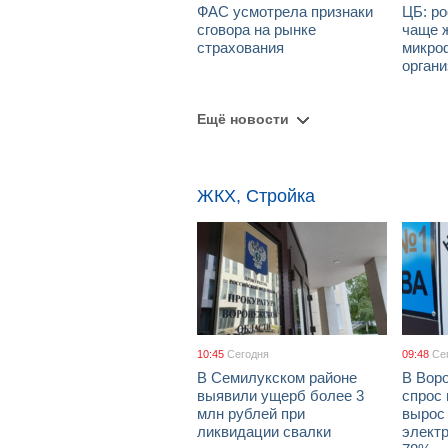
ФАС усмотрела признаки
ЦБ: ро
сговора на рынке
чаще 
страхования
микро
орган
Ещё новости
ЖКХ, Стройка
10:45
Сегодня
09:48
Се
В Семилукском районе
В Вор
выявили ущерб более 3
спрос 
млн рублей при
вырос 
ликвидации свалки
элект