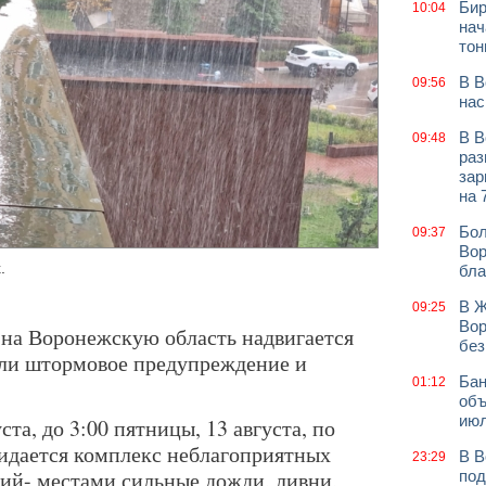
Бир
10:04
нач
тон
В В
09:56
нас
В В
09:48
раз
зар
на 
Бол
09:37
Вор
.
бла
В Ж
09:25
Вор
на Воронежскую область надвигается
без
вили штормовое предупреждение и
Бан
01:12
объ
июл
уста, до 3:00 пятницы, 13 августа, по
идается комплекс неблагоприятных
В В
23:29
ий- местами сильные дожди, ливни,
под