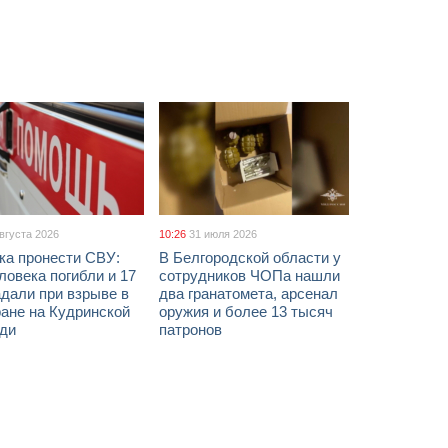
августа 2026
10:26
31 июля 2026
ка пронести СВУ:
В Белгородской области у
ловека погибли и 17
сотрудников ЧОПа нашли
дали при взрыве в
два гранатомета, арсенал
ане на Кудринской
оружия и более 13 тысяч
ди
патронов