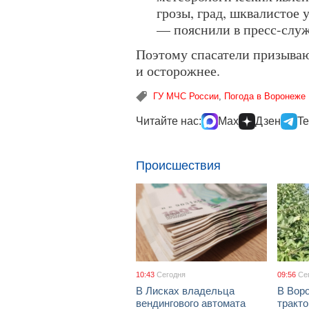
грозы, град, шквалистое 
— пояснили в пресс-слу
Поэтому спасатели призываю
и осторожнее.
ГУ МЧС России
,
Погода в Воронеже
Читайте нас:
Max
Дзен
Te
Происшествия
10:43
Сегодня
09:56
Се
В Лисках владельца
В Вор
вендингового автомата
тракто