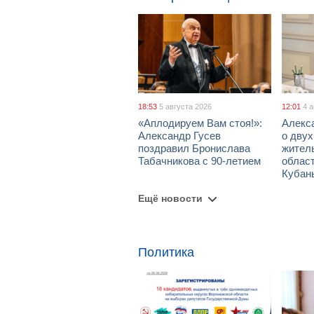
18:53
5 августа 2026
12:01
4 
«Аплодируем Вам стоя!»:
Алекс
Александр Гусев
о дву
поздравил Бронислава
жител
Табачникова с 90-летием
област
Кубан
Ещё новости
Политика