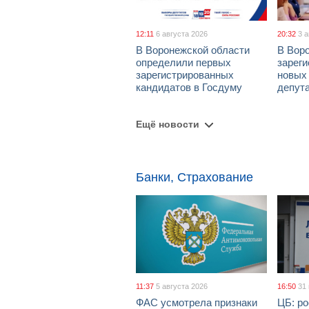
12:11
6 августа 2026
20:32
3 
В Воронежской области
В Вор
определили первых
зарег
зарегистрированных
новых
кандидатов в Госдуму
депут
Ещё новости
Банки, Страхование
11:37
5 августа 2026
16:50
31
ФАС усмотрела признаки
ЦБ: ро