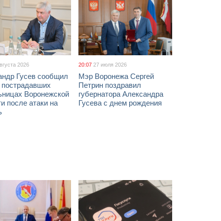
августа 2026
20:07
27 июля 2026
андр Гусев сообщил
Мэр Воронежа Сергей
х пострадавших
Петрин поздравил
ьницах Воронежской
губернатора Александра
и после атаки на
Гусева с днем рождения
ь