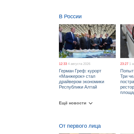
В России
12:33
4 августа 2026
23:27
1 
Герман Греф: курорт
Попыт
«Манжерок» стал
Три че
драйвером экономики
постра
Республики Алтай
рестор
площа
Ещё новости
От первого лица