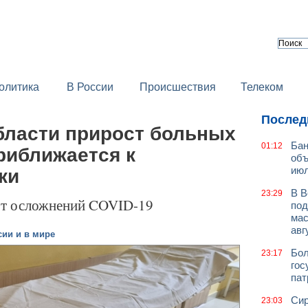
олитика
В России
Происшествия
Телеком
Послед
бласти прирост больных
Бан
01:12
риближается к
объ
июл
ки
В В
23:29
 от осложнений COVID-19
под
мас
авг
сии и в мире
Бол
23:17
гос
пат
Сир
23:03