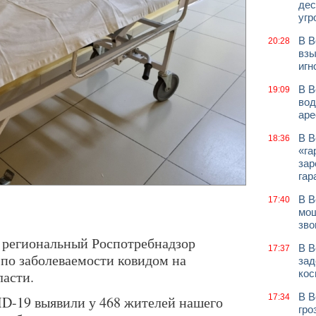
дес
угр
В В
20:28
взы
игн
В В
19:09
вод
аре
В В
18:36
«га
зар
гар
В В
17:40
мош
зво
, региональный Роспотребнадзор
В В
17:37
по заболеваемости ковидом на
зад
асти.
кос
В В
17:34
ID-19 выявили у 468 жителей нашего
гро