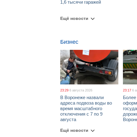
1,6 тысячи гаражей
Ещё новости
Бизнес
23:29
6 августа 2026
23:17
6 
В Воронеже назвали
Более 
адреса подвоза воды во
оформ
время масштабного
госуд
отключения с 7 по 9
дорож
августа
Ворон
Ещё новости