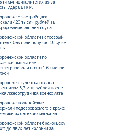
яти муниципалитетах из-за
озы удара БПЛА
оронеже с застройщика
скали 420 тысяч рублей за
орирование решения суда
оронежской области нетрезвый
итель без прав получил 10 суток
ста
оронежской области по
ражной амнистии»
егистрировали почти 1,6 тысячи
ажей
оронеже студентка отдала
енникам 5,7 млн рублей после
нка лжесотрудника военкомата
оронеже полицейские
ержали подозреваемого в краже
метики из сетевого магазина
оронежской области браконьеру
зит до двух лет колонии за