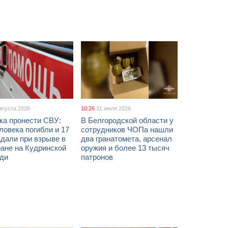
августа 2026
10:26
31 июля 2026
ка пронести СВУ:
В Белгородской области у
ловека погибли и 17
сотрудников ЧОПа нашли
дали при взрыве в
два гранатомета, арсенал
ане на Кудринской
оружия и более 13 тысяч
ди
патронов