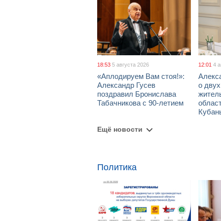
18:53
5 августа 2026
12:01
4 
«Аплодируем Вам стоя!»:
Алекс
Александр Гусев
о дву
поздравил Бронислава
жител
Табачникова с 90-летием
област
Кубан
Ещё новости
Политика