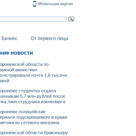
Мобильная версия
Бизнес
От первого лица
ние новости
оронежской области по
ражной амнистии»
егистрировали почти 1,6 тысячи
ажей
оронеже студентка отдала
енникам 5,7 млн рублей после
нка лжесотрудника военкомата
оронеже полицейские
ержали подозреваемого в краже
метики из сетевого магазина
оронежской области браконьеру