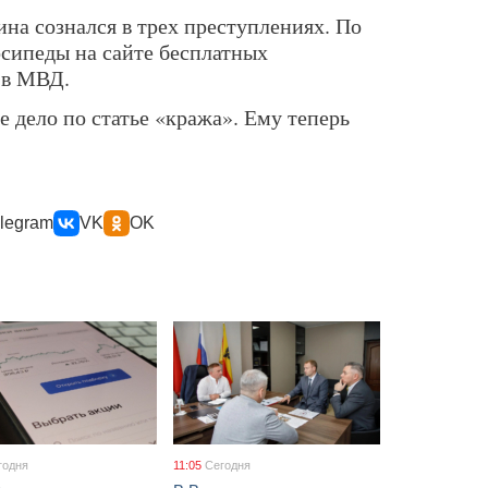
на сознался в трех преступлениях. По
осипеды на сайте бесплатных
 в МВД.
 дело по статье «кража». Ему теперь
legram
VK
OK
годня
11:05
Сегодня