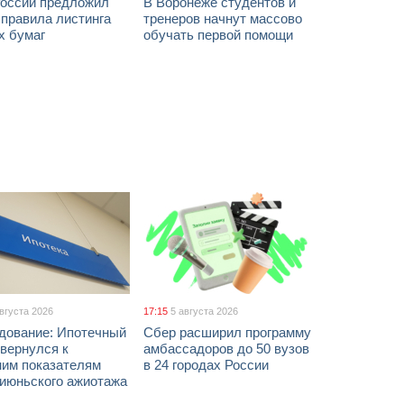
России предложил
В Воронеже студентов и
 правила листинга
тренеров начнут массово
х бумаг
обучать первой помощи
августа 2026
17:15
5 августа 2026
дование: Ипотечный
Сбер расширил программу
вернулся к
амбассадоров до 50 вузов
ним показателям
в 24 городах России
 июньского ажиотажа