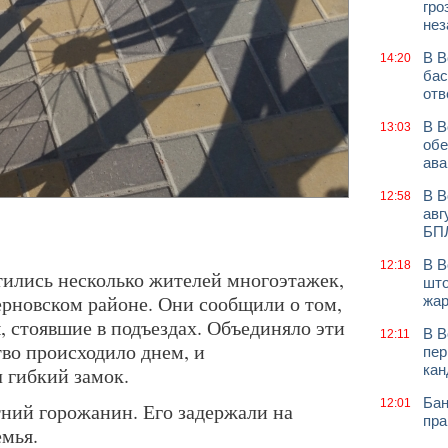
гро
нез
В В
14:20
бас
отв
В В
13:03
обе
ава
В В
12:58
авг
БП
В В
12:18
ились несколько жителей многоэтажек,
што
ерновском районе. Они сообщили о том,
жар
, стоявшие в подъездах. Объединяло эти
В В
12:11
тво происходило днем, и
пер
кан
 гибкий замок.
Бан
12:01
тний горожанин. Его задержали на
пра
мья.