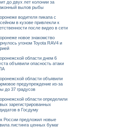
зит до двух лет колонии за
аконный вылов рыбы
оронеже водителя пикапа с
сейном в кузове привлекли к
етственности после видео в сети
оронеже новое знакомство
рнулось угоном Toyota RAV4 и
рией
оронежской области днем 6
уста объявили опасность атаки
ЛА
оронежской области объявили
рмовое предупреждение из-за
ы до 37 градусов
оронежской области определили
вых зарегистрированных
дидатов в Госдуму
к России предложил новые
вила листинга ценных бумаг