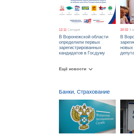
12:11
Сегодня
20:32
3 
В Воронежской области
В Вор
определили первых
зарег
зарегистрированных
новых
кандидатов в Госдуму
депут
Ещё новости
Банки, Страхование