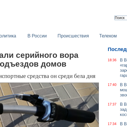
олитика
В России
Происшествия
Телеком
Послед
али серийного вора
В В
18:36
подъездов домов
«га
зар
спортные средства он среди бела дня
гар
В В
17:40
мош
зво
В В
17:37
зад
кос
В В
17:34