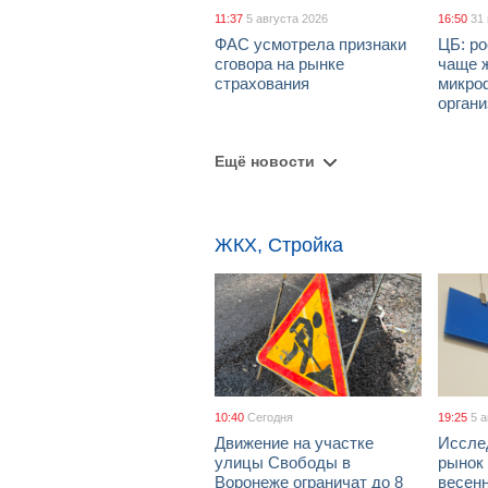
11:37
5 августа 2026
16:50
31
ФАС усмотрела признаки
ЦБ: ро
сговора на рынке
чаще 
страхования
микро
орган
Ещё новости
ЖКХ, Стройка
10:40
Сегодня
19:25
5 
Движение на участке
Иссле
улицы Свободы в
рынок 
Воронеже ограничат до 8
весен