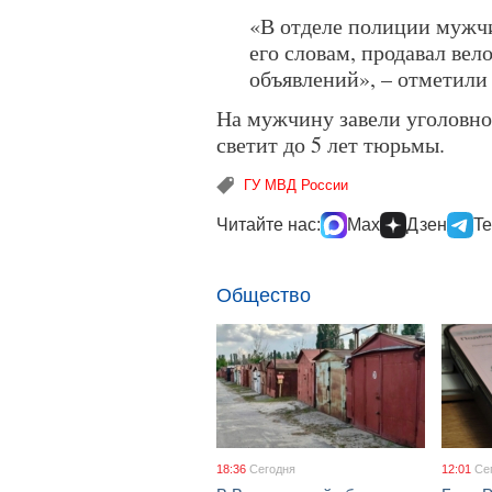
«В отделе полиции мужчи
его словам, продавал вел
объявлений», – отметили
На мужчину завели уголовное
светит до 5 лет тюрьмы.
ГУ МВД России
Читайте нас:
Max
Дзен
Te
Общество
18:36
Сегодня
12:01
Се