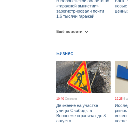
В Воронежской области по
Банк 
«гаражной амнистии»
новые
зарегистрировали почти
ценны
1,6 тысячи гаражей
Ещё новости
Бизнес
10:40
Сегодня
19:25
5 
Движение на участке
Иссле
улицы Свободы в
рынок 
Воронеже ограничат до 8
весен
августа
после