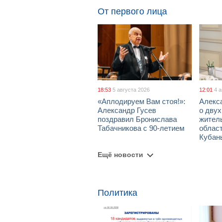
От первого лица
18:53
5 августа 2026
12:01
4 
«Аплодируем Вам стоя!»:
Алекс
Александр Гусев
о дву
поздравил Бронислава
жител
Табачникова с 90-летием
област
Кубан
Ещё новости
Политика