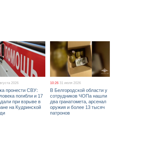
августа 2026
10:26
31 июля 2026
ка пронести СВУ:
В Белгородской области у
ловека погибли и 17
сотрудников ЧОПа нашли
дали при взрыве в
два гранатомета, арсенал
ане на Кудринской
оружия и более 13 тысяч
ди
патронов