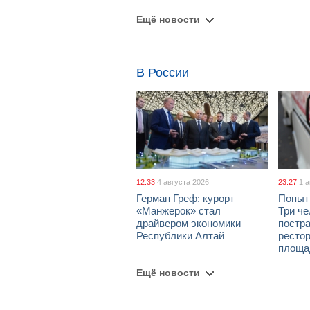
Ещё новости
В России
12:33
4 августа 2026
23:27
1 
Герман Греф: курорт
Попыт
«Манжерок» стал
Три че
драйвером экономики
постра
Республики Алтай
рестор
площа
Ещё новости