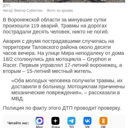
ДТП.
Автор: Виктор Субботин.
Фото: из архива.
В Воронежской области за минувшие сутки
произошли 119 аварий. Травмы на дорогах
пострадали десять человек, никто не погиб.
Авария с двумя пострадавшими случилась на
территории Таловского района около десяти
часов вечера. На улице Мира неподалеку от дома
18/2 столкнулись два мотоцикла – Gryphon и
Racer. Первым управлял 17-летний воронежец, а
вторым – 15-летний местный житель.
«Оба молодых человека получили травмы, их
доставили в больницу. Мотоциклам причинены
механические повреждения», – рассказали в
МВД.
Полиция по факту этого ДТП проводит проверку.
Читайте нас:
Max
Дзен
TG
VK
OK