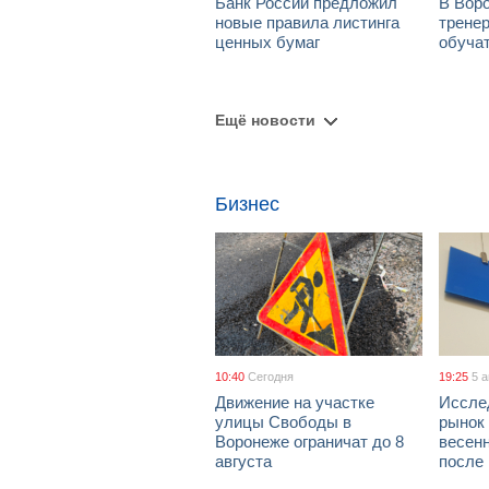
Банк России предложил
В Вор
новые правила листинга
тренер
ценных бумаг
обуча
Ещё новости
Бизнес
10:40
Сегодня
19:25
5 
Движение на участке
Иссле
улицы Свободы в
рынок 
Воронеже ограничат до 8
весен
августа
после