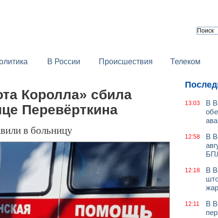
олитика
В России
Происшествия
Телеком
Послед
ота Королла» сбила
В В
13:03
ице Перевёрткина
обе
ава
авили в больницу
В В
12:58
авг
БП
В В
12:18
што
жар
В В
12:11
пер