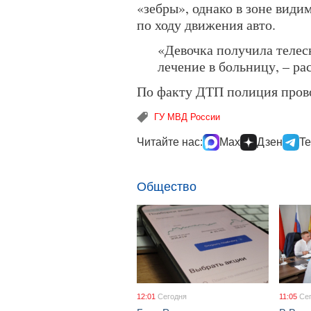
«зебры», однако в зоне види
по ходу движения авто.
«Девочка получила телес
лечение в больницу, – ра
По факту ДТП полиция прово
ГУ МВД России
Читайте нас:
Max
Дзен
Te
Общество
12:01
Сегодня
11:05
Се