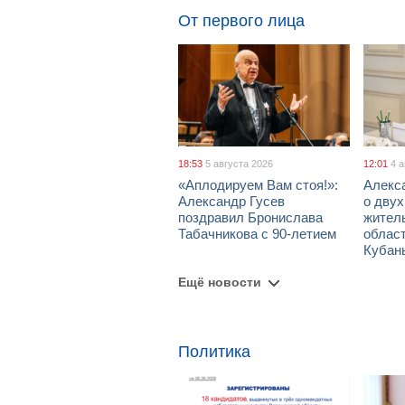
От первого лица
18:53
5 августа 2026
12:01
4 
«Аплодируем Вам стоя!»:
Алекс
Александр Гусев
о дву
поздравил Бронислава
жител
Табачникова с 90-летием
област
Кубан
Ещё новости
Политика