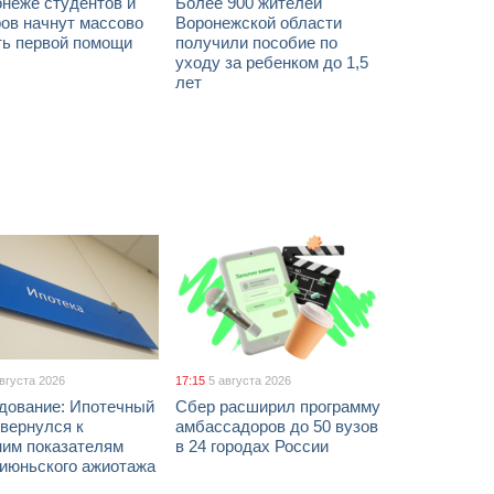
онеже студентов и
Более 900 жителей
ов начнут массово
Воронежской области
ть первой помощи
получили пособие по
уходу за ребенком до 1,5
лет
августа 2026
17:15
5 августа 2026
дование: Ипотечный
Сбер расширил программу
вернулся к
амбассадоров до 50 вузов
ним показателям
в 24 городах России
 июньского ажиотажа