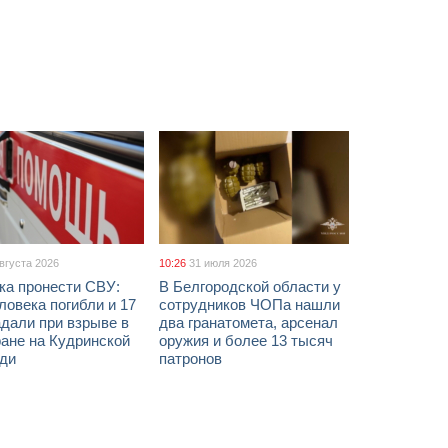
августа 2026
10:26
31 июля 2026
ка пронести СВУ:
В Белгородской области у
ловека погибли и 17
сотрудников ЧОПа нашли
дали при взрыве в
два гранатомета, арсенал
ане на Кудринской
оружия и более 13 тысяч
ди
патронов