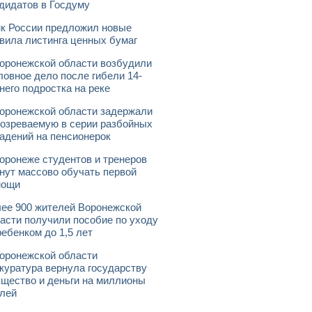
дидатов в Госдуму
к России предложил новые
вила листинга ценных бумаг
оронежской области возбудили
ловное дело после гибели 14-
него подростка на реке
оронежской области задержали
озреваемую в серии разбойных
адений на пенсионерок
оронеже студентов и тренеров
нут массово обучать первой
мощи
ее 900 жителей Воронежской
асти получили пособие по уходу
ребенком до 1,5 лет
оронежской области
куратура вернула государству
щество и деньги на миллионы
лей