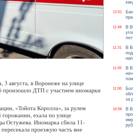
кан
Бан
12:01
пра
В В
11:48
уго
лет
В В
11:31
под
нап
В В
11:05
нач
по
, 3 августа, в Воронеже на улице
Бол
6 произошло ДТП с участием иномарки
11:00
обл
за 
ции, «Тойота Королла», за рулем
В В
10:56
 горожанин, ехала по улице
про
иму
цы Остужева. Иномарка сбила 11-
руб
пересекала проезжую часть вне