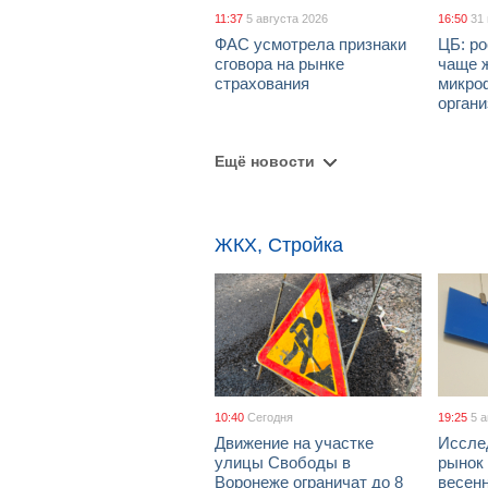
11:37
5 августа 2026
16:50
31
ФАС усмотрела признаки
ЦБ: ро
сговора на рынке
чаще 
страхования
микро
орган
Ещё новости
ЖКХ, Стройка
10:40
Сегодня
19:25
5 
Движение на участке
Иссле
улицы Свободы в
рынок 
Воронеже ограничат до 8
весен