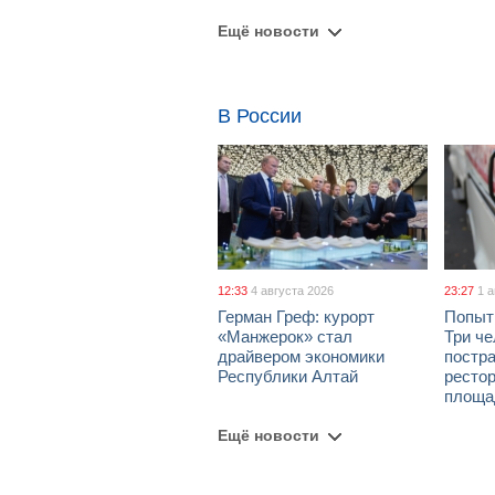
Ещё новости
В России
12:33
4 августа 2026
23:27
1 
Герман Греф: курорт
Попыт
«Манжерок» стал
Три че
драйвером экономики
постра
Республики Алтай
рестор
площа
Ещё новости