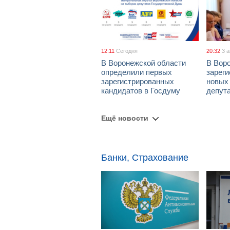
12:11
Сегодня
20:32
3 
В Воронежской области
В Вор
определили первых
зарег
зарегистрированных
новых
кандидатов в Госдуму
депут
Ещё новости
Банки, Страхование