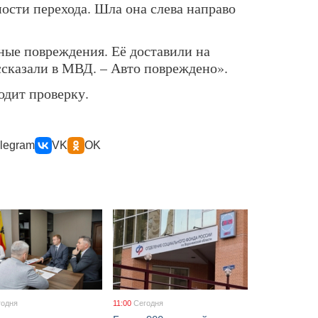
мости перехода. Шла она слева направо
ные повреждения. Её доставили на
ссказали в МВД. – Авто повреждено».
дит проверку.
legram
VK
OK
годня
11:00
Сегодня