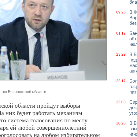
бла
В Ж
09:25
Вор
без
Бан
01:12
объ
июл
В В
23:29
под
мас
авг
Бол
23:17
гос
пат
ство Воронежской области.
Сир
23:03
жской области пройдут выборы
дес
а них будет работать механизм
угр
то система голосования по месту
В В
20:28
даря ей любой совершеннолетний
взы
оголосовать на любом избирательном
игн