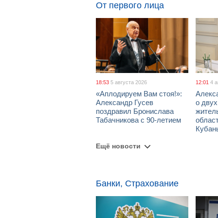
От первого лица
18:53
5 августа 2026
12:01
4 
«Аплодируем Вам стоя!»:
Алекс
Александр Гусев
о дву
поздравил Бронислава
жител
Табачникова с 90-летием
област
Кубан
Ещё новости
Банки, Страхование