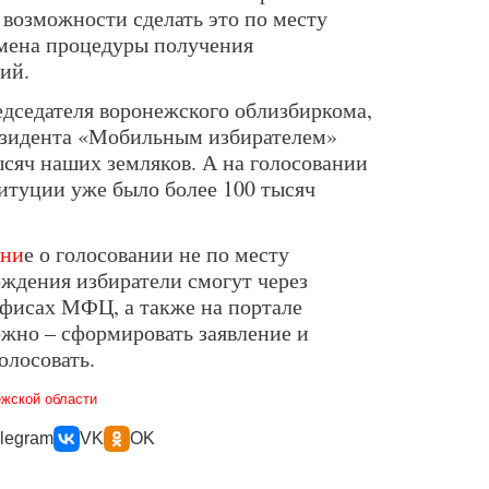
т возможности сделать это по месту
амена процедуры получения
ий.
едседателя воронежского облизбиркома,
езидента «Мобильным избирателем»
ысяч наших земляков. А на голосовании
итуции уже было более 100 тысяч
ени
е о голосовании не по месту
ождения избиратели смогут через
офисах МФЦ, а также на портале
ожно – сформировать заявление и
голосовать.
жской области
legram
VK
OK