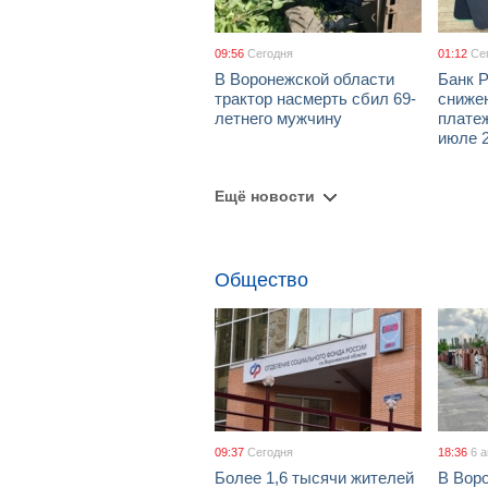
09:56
Сегодня
01:12
Се
В Воронежской области
Банк 
трактор насмерть сбил 69-
сниже
летнего мужчину
платеж
июле 2
Ещё новости
Общество
09:37
Сегодня
18:36
6 
Более 1,6 тысячи жителей
В Вор