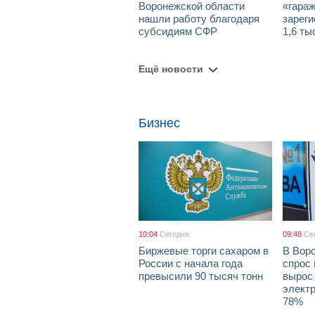
Воронежской области
«гара
нашли работу благодаря
зареги
субсидиям СФР
1,6 ты
Ещё новости
Бизнес
10:04
Сегодня
09:48
Се
Биржевые торги сахаром в
В Вор
России с начала года
спрос 
превысили 90 тысяч тонн
вырос 
элект
78%