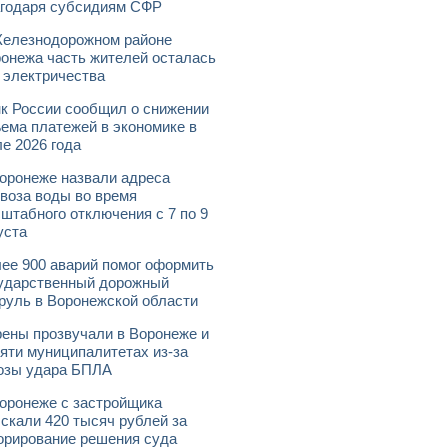
годаря субсидиям СФР
елезнодорожном районе
онежа часть жителей осталась
 электричества
к России сообщил о снижении
ема платежей в экономике в
е 2026 года
оронеже назвали адреса
воза воды во время
штабного отключения с 7 по 9
уста
ее 900 аварий помог оформить
ударственный дорожный
руль в Воронежской области
ены прозвучали в Воронеже и
яти муниципалитетах из-за
озы удара БПЛА
оронеже с застройщика
скали 420 тысяч рублей за
орирование решения суда