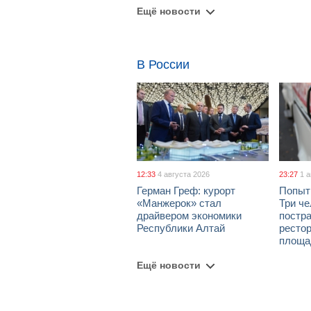
Ещё новости
В России
12:33
4 августа 2026
23:27
1 
Герман Греф: курорт
Попыт
«Манжерок» стал
Три че
драйвером экономики
постра
Республики Алтай
рестор
площа
Ещё новости