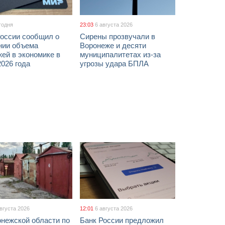
годня
23:03
6 августа 2026
России сообщил о
Сирены прозвучали в
нии объема
Воронеже и десяти
ей в экономике в
муниципалитетах из-за
026 года
угрозы удара БПЛА
августа 2026
12:01
6 августа 2026
онежской области по
Банк России предложил