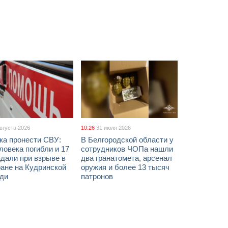
августа 2026
10:26
31 июля 2026
ка пронести СВУ:
В Белгородской области у
ловека погибли и 17
сотрудников ЧОПа нашли
дали при взрыве в
два гранатомета, арсенал
ане на Кудринской
оружия и более 13 тысяч
ди
патронов