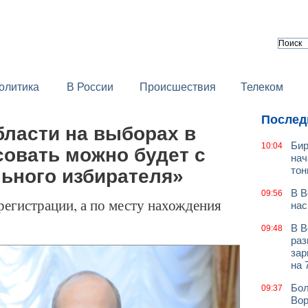
олитика
В России
Происшествия
Телеком
Послед
бласти на выборах в
Бир
10:04
совать можно будет с
нач
тон
ного избирателя»
В В
09:56
регистрации, а по месту нахождения
нас
В В
09:48
раз
зар
на 
Бол
09:37
Вор