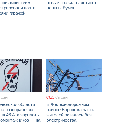
жной амнистии»
новые правила листинга
стрировали почти
ценных бумаг
сячи гаражей
годня
09:25
Сегодня
онежской области
В Железнодорожном
на разнорабочих
районе Воронежа часть
на 46%, а зарплаты
жителей осталась без
ромонтажников — на
электричества