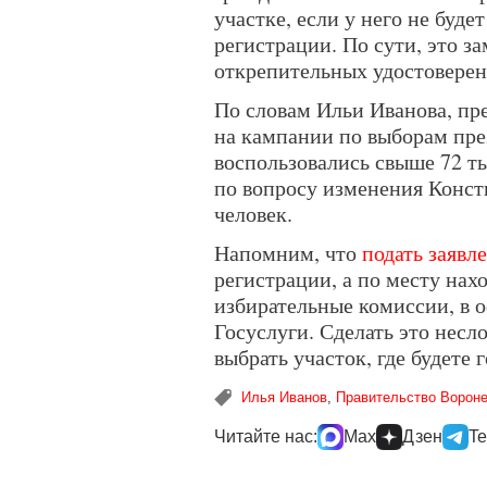
участке, если у него не буде
регистрации. По сути, это з
открепительных удостоверен
По словам Ильи Иванова, пр
на кампании по выборам пр
воспользовались свыше 72 т
по вопросу изменения Конст
человек.
Напомним, что
подать заявл
регистрации, а по месту нах
избирательные комиссии, в 
Госуслуги. Сделать это несл
выбрать участок, где будете 
Илья Иванов
,
Правительство Вороне
Читайте нас:
Max
Дзен
Te