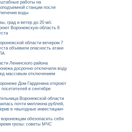
штабные работы на
оподъемной станции после
лючения воды
зы, град и ветер до 20 м/с
роют Воронежскую область 8
уста
оронежской области вечером 7
уста объявили опасность атаки
ЛА
асти Ленинского района
онежа досрочно отключили воду
ед массовым отключением
оронеже Дом Гарденина откроют
 посетителей в сентябре
ельница Воронежской области
илась почти миллиона рублей,
ерив в «выгодные инвестиции»
 воронежцам обезопасить себя
время грозы: советы МЧС