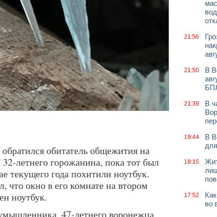
мас
вод
отк
Гро
21:56
нак
авг
В В
21:50
авг
БП
В ч
21:39
Вор
пер
В В
19:44
для
 обратился обитатель общежития на
 32-летнего горожанина, пока тот был
Жит
18:15
лиш
мае текущего года похитили ноутбук.
пов
, что окно в его комнате на втором
ен ноутбук.
Как
17:52
во 
умышленника. 47-летнего воронежца