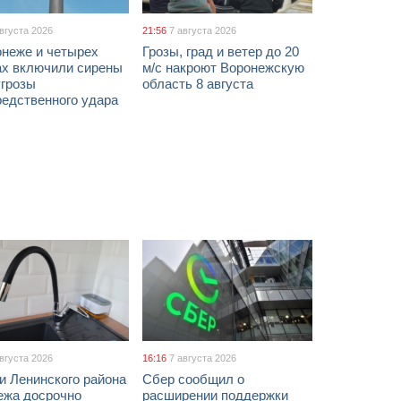
августа 2026
21:56
7 августа 2026
онеже и четырех
Грозы, град и ветер до 20
ах включили сирены
м/с накроют Воронежскую
угрозы
область 8 августа
редственного удара
августа 2026
16:16
7 августа 2026
и Ленинского района
Сбер сообщил о
ежа досрочно
расширении поддержки