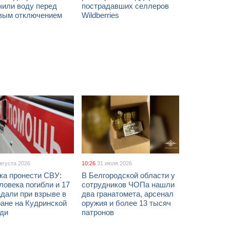
чили воду перед
пострадавших селлеров
вым отключением
Wildberries
августа 2026
10:26
31 июля 2026
ка пронести СВУ:
В Белгородской области у
ловека погибли и 17
сотрудников ЧОПа нашли
дали при взрыве в
два гранатомета, арсенал
ане на Кудринской
оружия и более 13 тысяч
ди
патронов