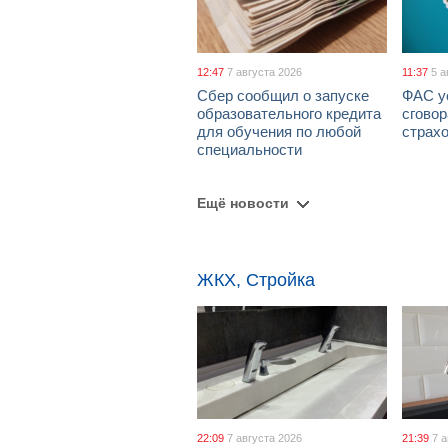
12:47
7 августа 2026
11:37
5 а
Сбер сообщил о запуске
ФАС у
образовательного кредита
сговор
для обучения по любой
страх
специальности
Ещё новости
ЖКХ, Стройка
22:09
7 августа 2026
21:39
7 