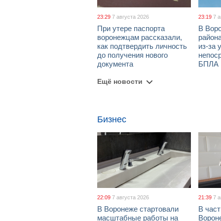
23:29
7 августа 2026
23:19
7 
При утере паспорта
В Вор
воронежцам рассказали,
район
как подтвердить личность
из-за 
до получения нового
непос
документа
БПЛА
Ещё новости
Бизнес
22:09
7 августа 2026
21:39
7 
В Воронеже стартовали
В част
масштабные работы на
Ворон