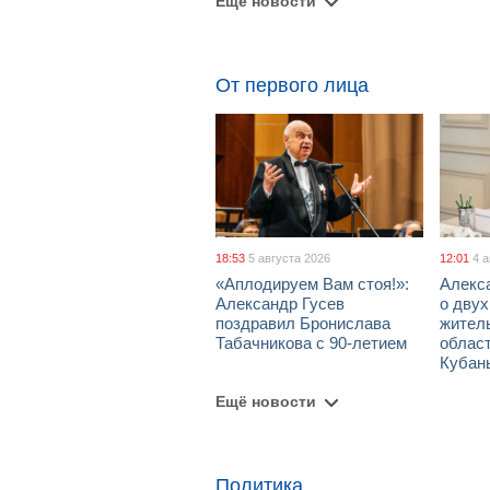
Ещё новости
От первого лица
18:53
5 августа 2026
12:01
4 
«Аплодируем Вам стоя!»:
Алекс
Александр Гусев
о дву
поздравил Бронислава
жител
Табачникова с 90-летием
област
Кубан
Ещё новости
Политика