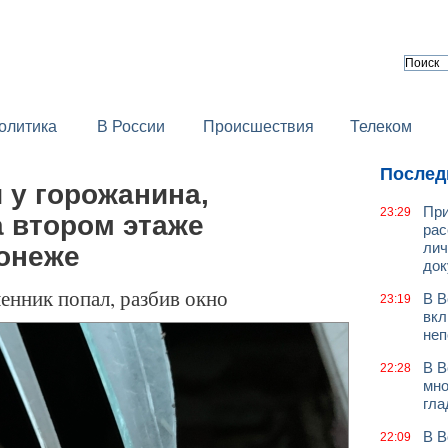
олитика
В России
Происшествия
Телеком
Послед
 у горожанина,
При
23:29
 втором этаже
рас
лич
онеже
док
енник попал, разбив окно
В В
23:19
вкл
неп
В В
22:28
мно
гла
В В
22:09