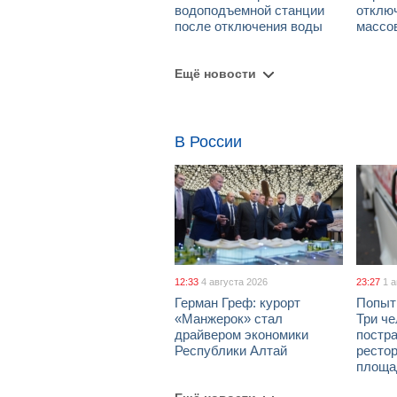
водоподъемной станции
отклю
после отключения воды
массо
Ещё новости
В России
12:33
4 августа 2026
23:27
1 
Герман Греф: курорт
Попыт
«Манжерок» стал
Три че
драйвером экономики
постра
Республики Алтай
рестор
площа