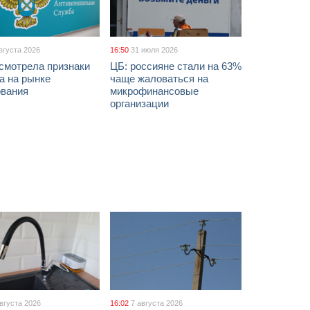
вгуста 2026
16:50
31 июля 2026
смотрела признаки
ЦБ: россияне стали на 63%
а на рынке
чаще жаловаться на
ования
микрофинансовые
организации
августа 2026
16:02
7 августа 2026