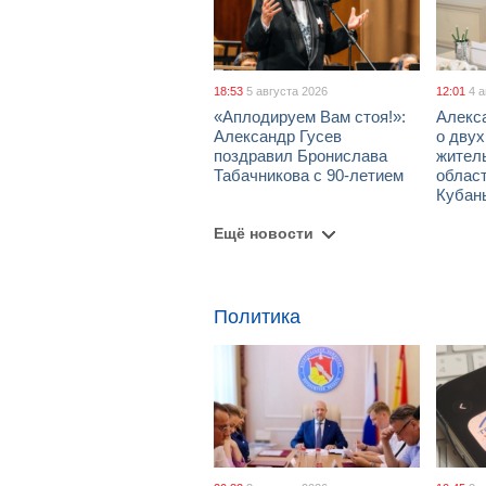
18:53
5 августа 2026
12:01
4 
«Аплодируем Вам стоя!»:
Алекс
Александр Гусев
о дву
поздравил Бронислава
жител
Табачникова с 90-летием
област
Кубан
Ещё новости
Политика