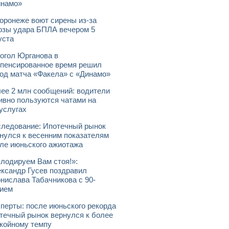
инамо»
оронеже воют сирены из-за
озы удара БПЛА вечером 5
уста
огол Юрганова в
пенсированное время решил
од матча «Факела» с «Динамо»
ее 2 млн сообщений: водители
ивно пользуются чатами на
услугах
ледование: Ипотечный рынок
нулся к весенним показателям
ле июньского ажиотажа
лодируем Вам стоя!»:
ксандр Гусев поздравил
нислава Табачникова с 90-
ием
перты: после июньского рекорда
течный рынок вернулся к более
койному темпу