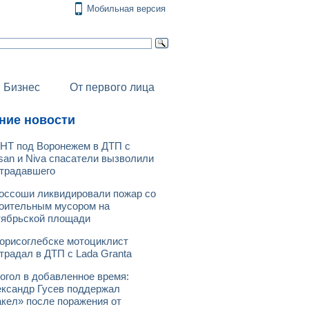
Мобильная версия
Бизнес
От первого лица
ние новости
НТ под Воронежем в ДТП с
san и Niva спасатели вызволили
традавшего
оссоши ликвидировали пожар со
оительным мусором на
ябрьской площади
орисоглебске мотоциклист
традал в ДТП с Lada Granta
огол в добавленное время:
ксандр Гусев поддержал
кел» после поражения от