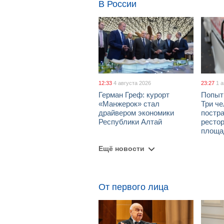
В России
12:33
4 августа 2026
23:27
1 
Герман Греф: курорт
Попыт
«Манжерок» стал
Три че
драйвером экономики
постра
Республики Алтай
рестор
площа
Ещё новости
От первого лица