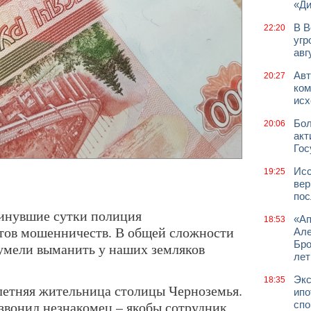
«Д
В В
22:20
угр
авг
Авт
20:27
ком
исх
Бол
20:06
акт
Гос
Исс
19:25
вер
пос
минувшие сутки полиция
«Ап
18:53
ктов мошенничеств. В общей сложности
Але
Бро
мели выманить у наших земляков
лет
Экс
18:35
летняя жительница столицы Черноземья.
ипо
звонил незнакомец – якобы сотрудник
спо