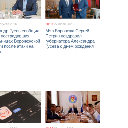
августа 2026
20:07
27 июля 2026
андр Гусев сообщил
Мэр Воронежа Сергей
х пострадавших
Петрин поздравил
ьницах Воронежской
губернатора Александра
и после атаки на
Гусева с днем рождения
ь