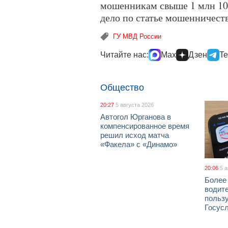
мошенникам свыше 1 млн 100
дело по статье мошенничеств
ГУ МВД России
Читайте нас:
Max
Дзен
Te
Общество
20:27
5 августа 2026
Автогол Юрганова в
компенсированное время
решил исход матча
«Факела» с «Динамо»
20:06
5 
Более
водит
польз
Госус