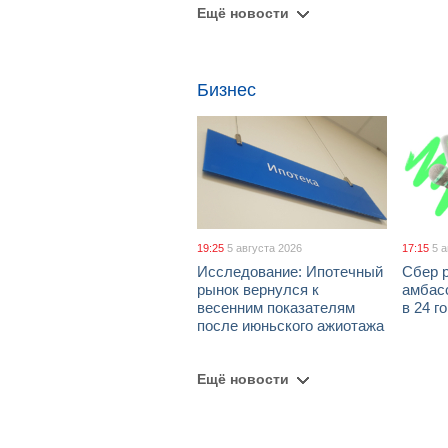
Ещё новости
Бизнес
19:25
5 августа 2026
17:15
5 
Исследование: Ипотечный
Сбер 
рынок вернулся к
амбасс
весенним показателям
в 24 г
после июньского ажиотажа
Ещё новости