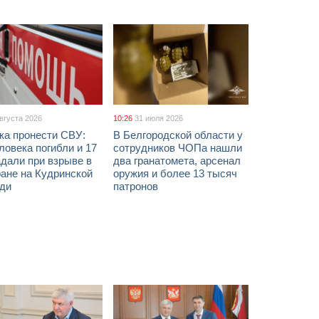
августа 2026
10:26
31 июля 2026
ка пронести СВУ:
В Белгородской области у
ловека погибли и 17
сотрудников ЧОПа нашли
дали при взрыве в
два гранатомета, арсенал
ане на Кудринской
оружия и более 13 тысяч
ди
патронов