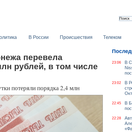
олитика
В России
Происшествия
Телеком
Послед
нежа перевела
В С
23:06
лн рублей, в том числе
Nis
пос
В Р
23:02
утки потеряли порядка 2,4 млн
стр
Окт
В Б
22:45
пос
Авт
22:28
Але
«Фа