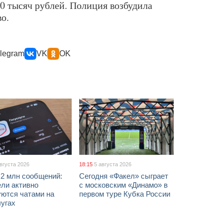
 тысяч рублей. Полиция возбудила
о.
legram
VK
OK
августа 2026
18:15
5 августа 2026
 2 млн сообщений:
Сегодня «Факел» сыграет
ели активно
с московским «Динамо» в
уются чатами на
первом туре Кубка России
лугах