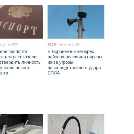
августа 2026
23:19
7 августа 2026
ере паспорта
В Воронеже и четырех
ежцам рассказали,
районах включили сирены
дтвердить личность
из-за угрозы
учения нового
непосредственного удара
ента
БПЛА