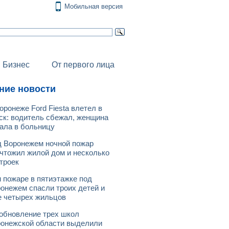
Мобильная версия
Бизнес
От первого лица
ние новости
оронеже Ford Fiesta влетел в
ск: водитель сбежал, женщина
ала в больницу
 Воронежем ночной пожар
чтожил жилой дом и несколько
троек
 пожаре в пятиэтажке под
онежем спасли троих детей и
 четырех жильцов
обновление трех школ
онежской области выделили