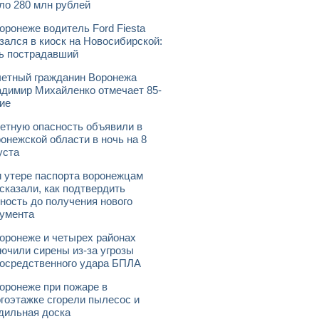
ло 280 млн рублей
оронеже водитель Ford Fiesta
зался в киоск на Новосибирской:
ь пострадавший
етный гражданин Воронежа
димир Михайленко отмечает 85-
ие
етную опасность объявили в
онежской области в ночь на 8
уста
 утере паспорта воронежцам
сказали, как подтвердить
ность до получения нового
умента
оронеже и четырех районах
ючили сирены из-за угрозы
осредственного удара БПЛА
оронеже при пожаре в
гоэтажке сгорели пылесос и
дильная доска