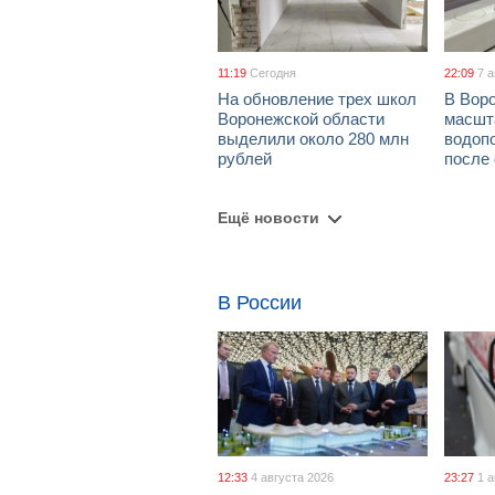
11:19
Сегодня
22:09
7 
На обновление трех школ
В Вор
Воронежской области
масшт
выделили около 280 млн
водоп
рублей
после
Ещё новости
В России
12:33
4 августа 2026
23:27
1 