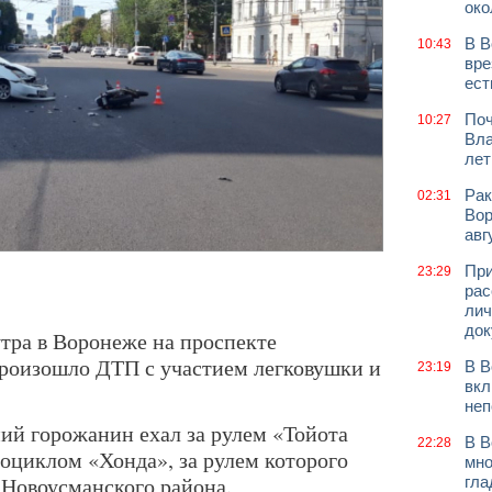
око
В В
10:43
вре
ест
Поч
10:27
Вла
лет
Рак
02:31
Вор
авг
При
23:29
рас
лич
док
утра в Воронеже на проспекте
роизошло ДТП с участием легковушки и
В В
23:19
вкл
неп
ий горожанин ехал за рулем «Тойота
В В
22:28
тоциклом «Хонда», за рулем которого
мно
 Новоусманского района.
гла