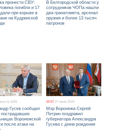
ка пронести СВУ:
В Белгородской области у
ловека погибли и 17
сотрудников ЧОПа нашли
дали при взрыве в
два гранатомета, арсенал
ане на Кудринской
оружия и более 13 тысяч
ди
патронов
августа 2026
20:07
27 июля 2026
андр Гусев сообщил
Мэр Воронежа Сергей
х пострадавших
Петрин поздравил
ьницах Воронежской
губернатора Александра
и после атаки на
Гусева с днем рождения
ь