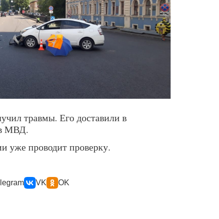
учил травмы. Его доставили в
 в МВД.
ии уже проводит проверку.
legram
VK
OK