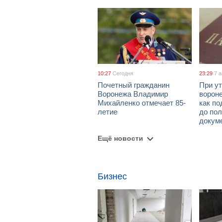
10:27
Сегодня
23:29
7 
Почетный гражданин
При ут
Воронежа Владимир
ворон
Михайленко отмечает 85-
как по
летие
до пол
докум
Ещё новости
Бизнес