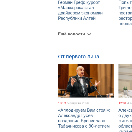
Герман Греф: курорт
Попыт
«Манжерок» стал
Три че
драйвером экономики
постра
Республики Алтай
рестор
площа
Ещё новости
От первого лица
18:53
5 августа 2026
12:01
4 
«Аплодируем Вам стоя!»:
Алекс
Александр Гусев
о дву
поздравил Бронислава
жител
Табачникова с 90-летием
област
Кубан