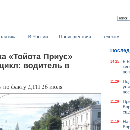
олитика
В России
Происшествия
Телеком
Послед
а «Тойота Приус»
В В
14:25
цикл: водитель в
кио
поп
Под
11:29
у по факту ДТП 26 июля
уни
пос
При
11:26
Вор
еще
На 
11:19
Вор