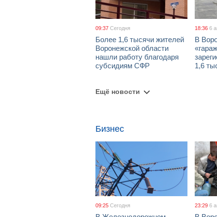
09:37
Сегодня
18:36
6 
Более 1,6 тысячи жителей
В Вор
Воронежской области
«гара
нашли работу благодаря
зареги
субсидиям СФР
1,6 ты
Ещё новости
Бизнес
09:25
Сегодня
23:29
6 
В Железнодорожном
В Вор