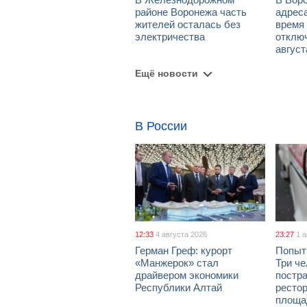
районе Воронежа часть
адрес
жителей осталась без
время
электричества
отключ
август
Ещё новости
В России
12:33
4 августа 2026
23:27
1 
Герман Греф: курорт
Попыт
«Манжерок» стал
Три че
драйвером экономики
постра
Республики Алтай
рестор
площа