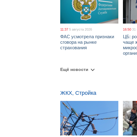
11:37
5 августа 2026
16:50
31
ФАС усмотрела признаки
ЦБ: ро
сговора на рынке
чаще 
страхования
микро
орган
Ещё новости
ЖКХ, Стройка