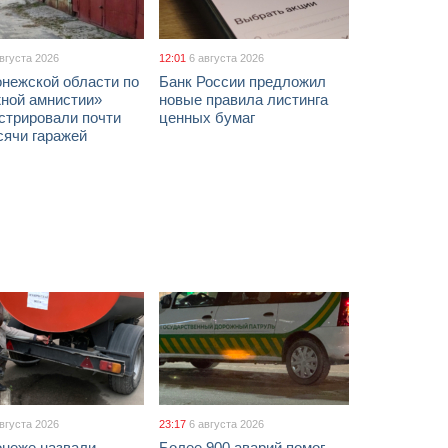
августа 2026
12:01
6 августа 2026
онежской области по
Банк России предложил
жной амнистии»
новые правила листинга
стрировали почти
ценных бумаг
сячи гаражей
августа 2026
23:17
6 августа 2026
онеже назвали
Более 900 аварий помог