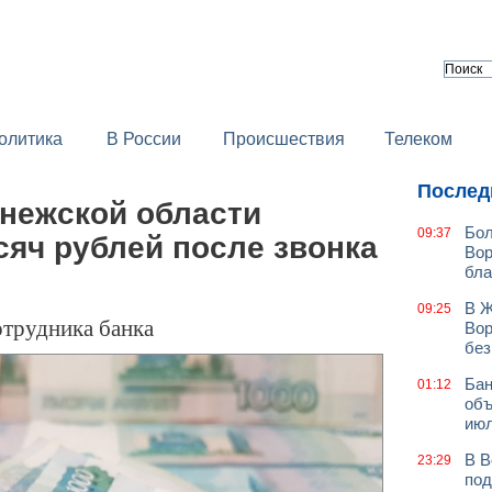
олитика
В России
Происшествия
Телеком
Послед
нежской области
Бол
09:37
яч рублей после звонка
Вор
бла
В Ж
09:25
отрудника банка
Вор
без
Бан
01:12
объ
июл
В В
23:29
под