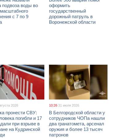
а подвоза воды во
оформить
 масштабного
государственный
ения с 7 по 9
дорожный патруль в
а
Воронежской области
августа 2026
10:26
31 июля 2026
ка пронести СВУ:
В Белгородской области у
ловека погибли и 17
сотрудников ЧОПа нашли
дали при взрыве в
два гранатомета, арсенал
ане на Кудринской
оружия и более 13 тысяч
ди
патронов