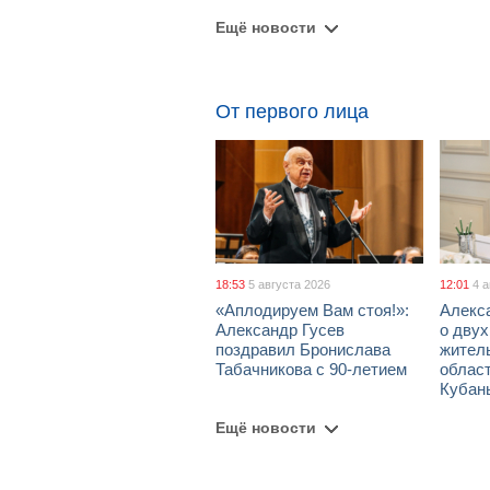
Ещё новости
От первого лица
18:53
5 августа 2026
12:01
4 
«Аплодируем Вам стоя!»:
Алекс
Александр Гусев
о дву
поздравил Бронислава
жител
Табачникова с 90-летием
област
Кубан
Ещё новости