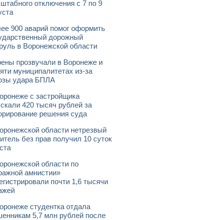
штабного отключения с 7 по 9
уста
ее 900 аварий помог оформить
ударственный дорожный
руль в Воронежской области
ены прозвучали в Воронеже и
яти муниципалитетах из-за
озы удара БПЛА
оронеже с застройщика
скали 420 тысяч рублей за
орирование решения суда
оронежской области нетрезвый
итель без прав получил 10 суток
ста
оронежской области по
ражной амнистии»
егистрировали почти 1,6 тысячи
ажей
оронеже студентка отдала
енникам 5,7 млн рублей после