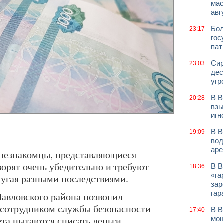
мас
авг
Бол
23:17
гос
пат
Сир
23:03
дес
угр
В В
20:28
взы
игн
В В
19:09
вод
аре
 незнакомцы, представляющиеся
ворят очень убедительно и требуют
В В
18:36
«га
пугая разными последствиями.
зар
гар
Павловского района позвонил
 сотрудником службы безопасности
В В
17:40
чета пытаются списать деньги
мош