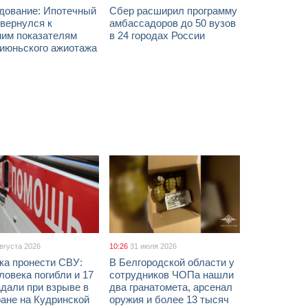
дование: Ипотечный
Сбер расширил программу
вернулся к
амбассадоров до 50 вузов
ним показателям
в 24 городах России
 июньского ажиотажа
августа 2026
10:26
31 июля 2026
ка пронести СВУ:
В Белгородской области у
ловека погибли и 17
сотрудников ЧОПа нашли
дали при взрыве в
два гранатомета, арсенал
ане на Кудринской
оружия и более 13 тысяч