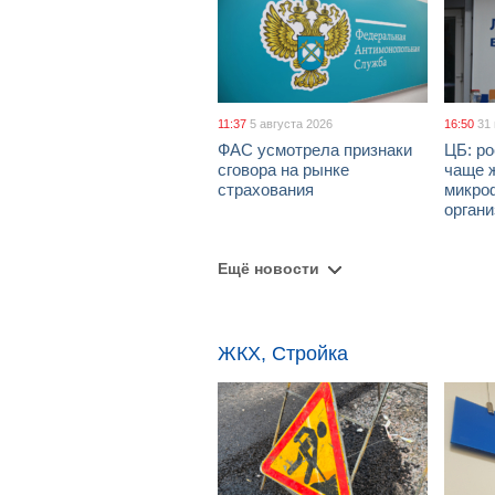
11:37
5 августа 2026
16:50
31
ФАС усмотрела признаки
ЦБ: ро
сговора на рынке
чаще 
страхования
микро
орган
Ещё новости
ЖКХ, Стройка