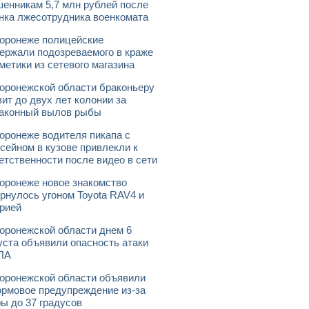
енникам 5,7 млн рублей после
нка лжесотрудника военкомата
оронеже полицейские
ержали подозреваемого в краже
метики из сетевого магазина
оронежской области браконьеру
зит до двух лет колонии за
аконный вылов рыбы
оронеже водителя пикапа с
сейном в кузове привлекли к
етственности после видео в сети
оронеже новое знакомство
рнулось угоном Toyota RAV4 и
рией
оронежской области днем 6
уста объявили опасность атаки
ЛА
оронежской области объявили
рмовое предупреждение из-за
ы до 37 градусов