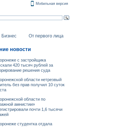
Мобильная версия
Бизнес
От первого лица
ние новости
оронеже с застройщика
скали 420 тысяч рублей за
орирование решения суда
оронежской области нетрезвый
итель без прав получил 10 суток
ста
оронежской области по
ражной амнистии»
егистрировали почти 1,6 тысячи
ажей
оронеже студентка отдала