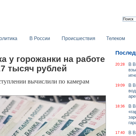
олитика
В России
Происшествия
Телеком
Послед
а у горожанки на работе
В В
20:28
17 тысяч рублей
взы
игн
ступлении вычислили по камерам
В В
19:09
вод
аре
В В
18:36
«га
зар
гар
В В
17:40