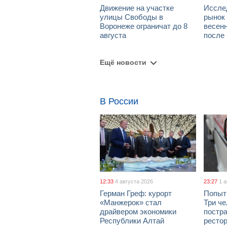
Движение на участке
Иссле
улицы Свободы в
рынок 
Воронеже ограничат до 8
весен
августа
после
Ещё новости
В России
12:33
4 августа 2026
23:27
1 
Герман Греф: курорт
Попыт
«Манжерок» стал
Три че
драйвером экономики
постра
Республики Алтай
рестор