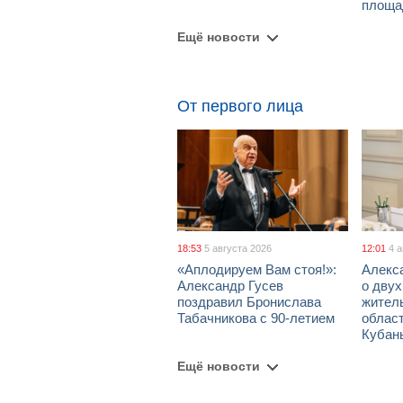
площа
Ещё новости
От первого лица
18:53
5 августа 2026
12:01
4 
«Аплодируем Вам стоя!»:
Алекс
Александр Гусев
о дву
поздравил Бронислава
жител
Табачникова с 90-летием
област
Кубан
Ещё новости