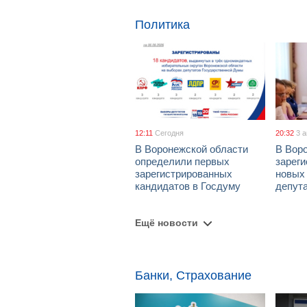
Политика
12:11
Сегодня
20:32
3 
В Воронежской области
В Вор
определили первых
зарег
зарегистрированных
новых
кандидатов в Госдуму
депут
Ещё новости
Банки, Страхование