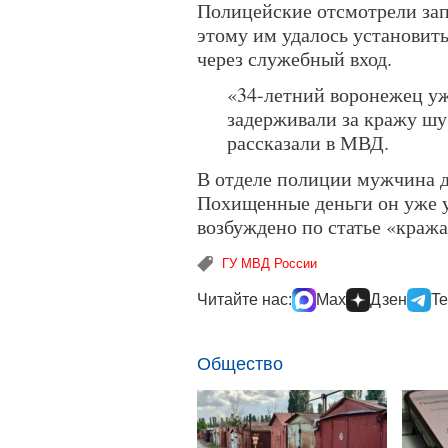
Полицейские отсмотрели зап
этому им удалось установит
через служебный вход.
«34-летний воронежец уж
задерживали за кражу шу
рассказали в МВД.
В отделе полиции мужчина д
Похищенные деньги он уже у
возбуждено по статье «кража
ГУ МВД России
Читайте нас:
Max
Дзен
Te
Общество