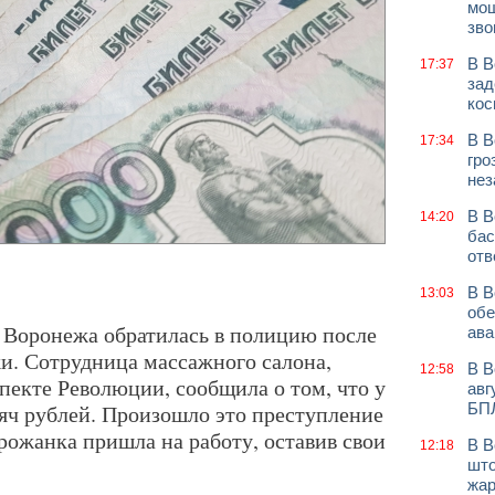
мош
зво
В В
17:37
зад
кос
В В
17:34
гро
нез
В В
14:20
бас
отв
В В
13:03
обе
 Воронежа обратилась в полицию после
ава
жи. Сотрудница массажного салона,
В В
12:58
пекте Революции, сообщила о том, что у
авг
сяч рублей. Произошло это преступление
БП
орожанка пришла на работу, оставив свои
В В
12:18
што
жар