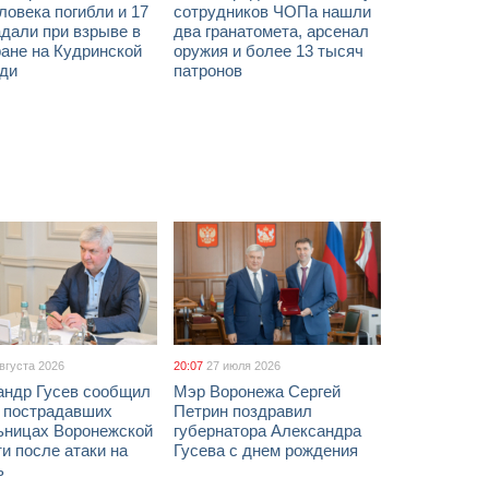
ловека погибли и 17
сотрудников ЧОПа нашли
дали при взрыве в
два гранатомета, арсенал
ане на Кудринской
оружия и более 13 тысяч
ди
патронов
августа 2026
20:07
27 июля 2026
андр Гусев сообщил
Мэр Воронежа Сергей
х пострадавших
Петрин поздравил
ьницах Воронежской
губернатора Александра
и после атаки на
Гусева с днем рождения
ь