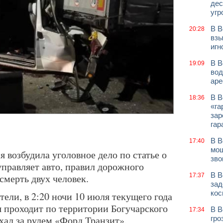
дес
угр
В В
20:28
взы
игн
В В
19:09
вод
аре
В В
18:36
«га
зар
гар
В В
17:40
мош
я возбудила уголовное дело по статье о
зво
правляет авто, правил дорожного
В В
смерть двух человек.
17:37
зад
кос
ели, в 2:20 ночи 10 июля текущего года
я проходит по территории Богучарского
В В
17:34
хал за рулем «Форд Транзит».
гро