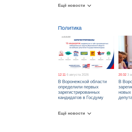
Ещё новости
Политика
12:11
6 августа 2026
20:32
3 
В Воронежской области
В Вор
определили первых
зарег
зарегистрированных
новых
кандидатов в Госдуму
депут
Ещё новости