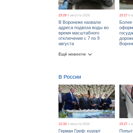
23:29
6 августа 2026
23:17
6 
В Воронеже назвали
Более 
адреса подвоза воды во
оформ
время масштабного
госуд
отключения с 7 по 9
дорож
августа
Ворон
Ещё новости
В России
12:33
4 августа 2026
23:27
1 
Герман Греф: курорт
Попыт