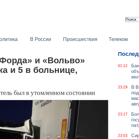
олитика
В России
Происшествия
Телеком
Послед
«Форда» и «Вольво»
Бан
01:12
а и 5 в больнице,
объ
июл
В В
23:29
итель был в утомленном состоянии
под
мас
авг
Бол
23:17
гос
пат
Сир
23:03