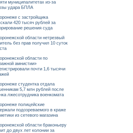
яти муниципалитетах из-за
озы удара БПЛА
оронеже с застройщика
скали 420 тысяч рублей за
орирование решения суда
оронежской области нетрезвый
итель без прав получил 10 суток
ста
оронежской области по
ражной амнистии»
егистрировали почти 1,6 тысячи
ажей
оронеже студентка отдала
енникам 5,7 млн рублей после
нка лжесотрудника военкомата
оронеже полицейские
ержали подозреваемого в краже
метики из сетевого магазина
оронежской области браконьеру
зит до двух лет колонии за