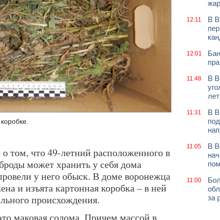
жар
В В
12:11
пер
кан
Бан
12:01
пра
В В
11:48
уго
лет
В В
11:31
под
коробке.
нап
В В
11:05
 о том, что 49-летний расположенного в
нач
броды может хранить у себя дома
по
провели у него обыск. В доме воронежца
Бол
11:00
на и изъята картонная коробка – в ней
обл
ельного происхождения.
за 
это маковая солома. Причем массой в