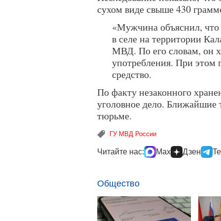
сухом виде свыше 430 граммо
«Мужчина объяснил, что 
в селе на территории Кал
МВД. По его словам, он х
употребления. При этом п
средство.
По факту незаконного хране
уголовное дело. Ближайшие 
тюрьме.
ГУ МВД России
Читайте нас:
Max
Дзен
Te
Общество