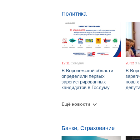
Политика
12:11
Сегодня
20:32
3 
В Воронежской области
В Вор
определили первых
зарег
зарегистрированных
новых
кандидатов в Госдуму
депут
Ещё новости
Банки, Страхование