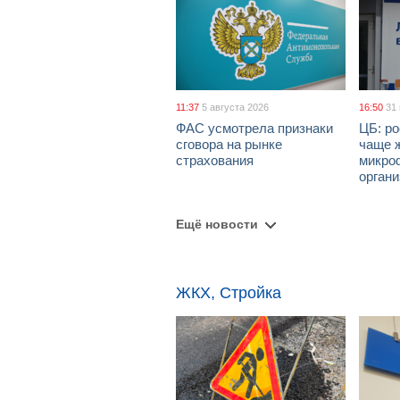
11:37
5 августа 2026
16:50
31
ФАС усмотрела признаки
ЦБ: ро
сговора на рынке
чаще 
страхования
микро
орган
Ещё новости
ЖКХ, Стройка