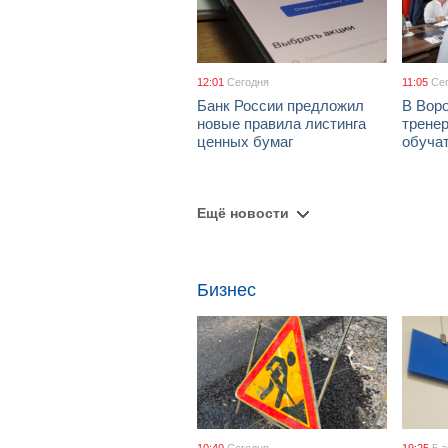
12:01
Сегодня
11:05
Се
Банк России предложил
В Вор
новые правила листинга
тренер
ценных бумаг
обуча
Ещё новости
Бизнес