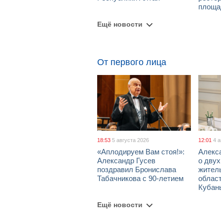
площа
Ещё новости
От первого лица
18:53
5 августа 2026
12:01
4 
«Аплодируем Вам стоя!»:
Алекс
Александр Гусев
о дву
поздравил Бронислава
жител
Табачникова с 90-летием
област
Кубан
Ещё новости