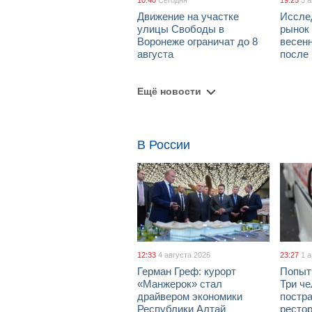
10:40
Сегодня
19:25
5 
Движение на участке
Иссле
улицы Свободы в
рынок 
Воронеже ограничат до 8
весен
августа
после
Ещё новости
В России
12:33
4 августа 2026
23:27
1 
Герман Греф: курорт
Попыт
«Манжерок» стал
Три че
драйвером экономики
постра
Республики Алтай
рестор