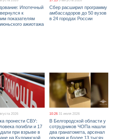
августа 2026
17:15
5 августа 2026
дование: Ипотечный
Сбер расширил программу
вернулся к
амбассадоров до 50 вузов
ним показателям
в 24 городах России
 июньского ажиотажа
августа 2026
10:26
31 июля 2026
ка пронести СВУ:
В Белгородской области у
ловека погибли и 17
сотрудников ЧОПа нашли
дали при взрыве в
два гранатомета, арсенал
ане на Кудринской
оружия и более 13 тысяч