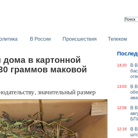
олитика
В России
Происшествия
Телеком
Послед
 дома в картонной
В В
14:20
30 граммов маковой
бас
отв
В В
13:03
нодательству, значительный размер
обе
ава
В В
12:58
авг
БП
В В
12:18
што