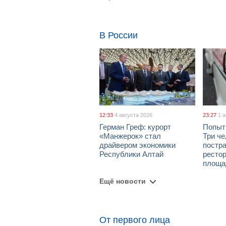
В России
12:33
4 августа 2026
23:27
1 
Герман Греф: курорт
Попыт
«Манжерок» стал
Три че
драйвером экономики
постра
Республики Алтай
рестор
площа
Ещё новости
От первого лица