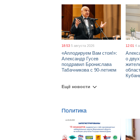
18:53
5 августа 2026
12:01
4 
«Аплодируем Вам стоя!»:
Алекс
Александр Гусев
о дву
поздравил Бронислава
жител
Табачникова с 90-летием
област
Кубан
Ещё новости
Политика