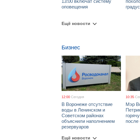
13:00 включат систему
похол
оповещения
граду
Ещё новости
Бизнес
12:00
Сегодня
10:35
Се
В Воронеже отсутствие
Мэр В
воды в Ленинском и
Петрин
Советском районах
горяч
объяснили наполнением
после
резервуаров
Ещё новости