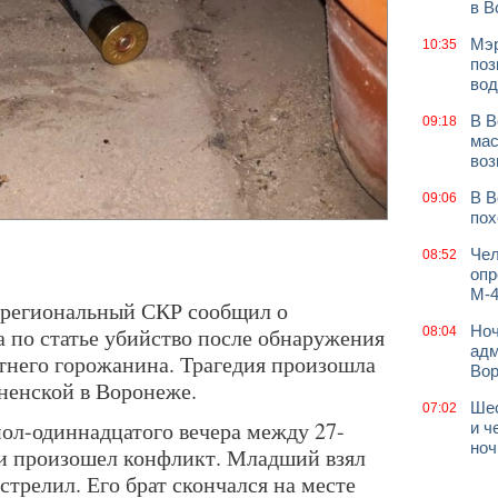
в В
Мэр
10:35
поз
вод
В В
09:18
мас
воз
В В
09:06
пох
Чел
08:52
опр
М-4
, региональный СКР сообщил о
Ноч
а по статье убийство после обнаружения
08:04
адм
етнего горожанина. Трагедия произошла
Во
пненской в Воронеже.
Шес
07:02
пол-одиннадцатого вечера между 27-
и ч
ноч
ми произошел конфликт. Младший взял
стрелил. Его брат скончался на месте