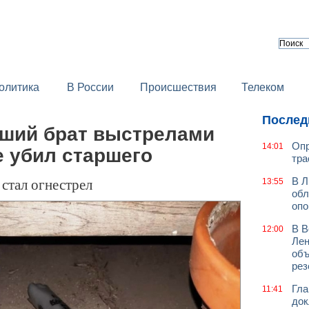
олитика
В России
Происшествия
Телеком
Послед
ший брат выстрелами
Опр
14:01
е убил старшего
тра
стал огнестрел
В Л
13:55
обл
оп
В В
12:00
Лен
объ
рез
Гла
11:41
док