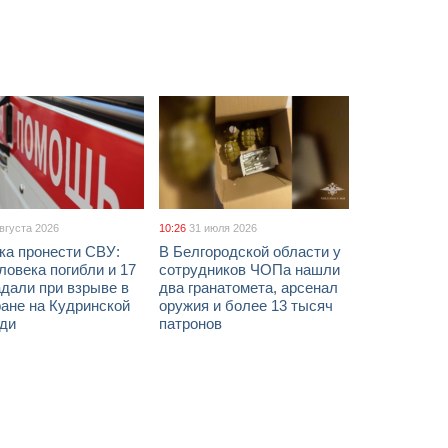
августа 2026
10:26
31 июля 2026
ка пронести СВУ:
В Белгородской области у
ловека погибли и 17
сотрудников ЧОПа нашли
дали при взрыве в
два гранатомета, арсенал
ане на Кудринской
оружия и более 13 тысяч
ди
патронов