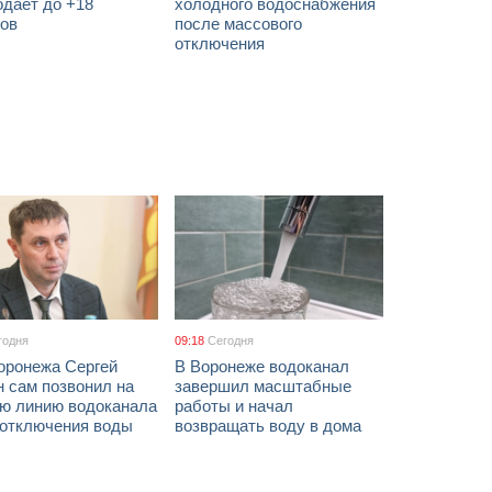
одает до +18
холодного водоснабжения
сов
после массового
отключения
годня
09:18
Сегодня
оронежа Сергей
В Воронеже водоканал
 сам позвонил на
завершил масштабные
ую линию водоканала
работы и начал
 отключения воды
возвращать воду в дома