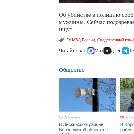
Об убийстве в полицию сооб
мужчины. Сейчас подозревае
ищут.
ГУ МВД России
,
Следственный коми
Читайте нас:
Max
Дзен
Te
Общество
13:55
Сегодня
09:06
Се
В Лискинском районе
В Воро
Воронежской области в
рабоч