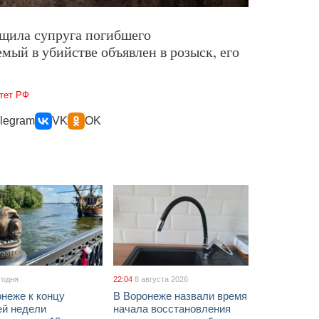
щила супруга погибшего
мый в убийстве объявлен в розыск, его
тет РФ
legram
VK
OK
годня
22:04
8 августа 2026
неже к концу
В Воронеже назвали время
ей недели
начала восстановления