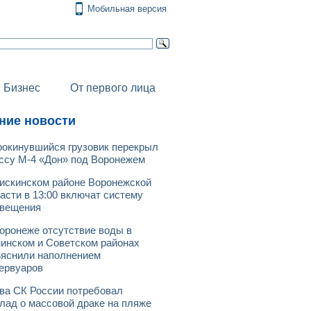
Мобильная версия
Бизнес
От первого лица
ние новости
окинувшийся грузовик перекрыл
ссу М-4 «Дон» под Воронежем
искинском районе Воронежской
асти в 13:00 включат систему
овещения
оронеже отсутствие воды в
инском и Советском районах
яснили наполнением
ервуаров
ва СК России потребовал
лад о массовой драке на пляже