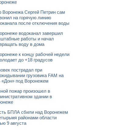
оронеже
 Воронежа Сергей Петрин сам
вонил на горячую линию
оканала после отключения воды
оронеже водоканал завершил
штабные работы и начал
вращать воду в дома
оронеже к концу рабочей недели
олодает до +18 градусов
овек пострадал при
окидывании грузовика FAM на
 «Дон» под Воронежем
ной пожар произошел в
инистративном здании в
ронеже
ть БПЛА сбили над Воронежем
етырьмя районами области
ью 9 августа