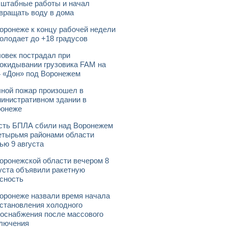
штабные работы и начал
вращать воду в дома
оронеже к концу рабочей недели
олодает до +18 градусов
овек пострадал при
окидывании грузовика FAM на
 «Дон» под Воронежем
ной пожар произошел в
инистративном здании в
ронеже
ть БПЛА сбили над Воронежем
етырьмя районами области
ью 9 августа
оронежской области вечером 8
уста объявили ракетную
сность
оронеже назвали время начала
становления холодного
оснабжения после массового
лючения