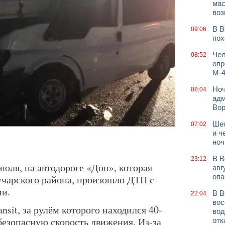
мас
воз
В В
09:06
пох
Чел
08:52
опр
М-4
Ноч
08:04
адм
Во
Шес
07:02
и ч
ноч
В В
23:12
июля, на автодороге «Дон», которая
авг
опа
учарского района, произошло ДТП с
и.
В В
22:04
вос
nsit, за рулём которого находился 40-
вод
безопасную скорость движения. Из-за
отк