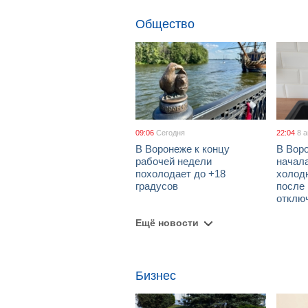
Общество
09:06
Сегодня
22:04
8 
В Воронеже к концу
В Вор
рабочей недели
начал
похолодает до +18
холод
градусов
после
отклю
Ещё новости
Бизнес