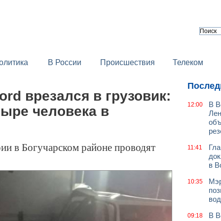
олитика
В России
Происшествия
Телеком
Послед
rd врезался в грузовик:
В В
12:00
тыре человека в
Лен
объ
рез
рии в Богучарском районе проводят
Гла
11:41
док
в В
Мэр
10:35
поз
вод
В В
09:18