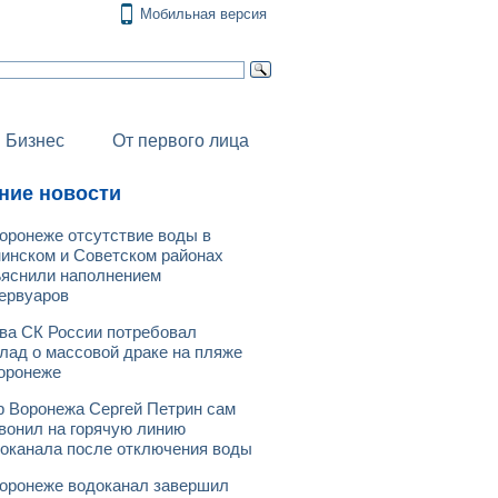
Мобильная версия
Бизнес
От первого лица
ние новости
оронеже отсутствие воды в
инском и Советском районах
яснили наполнением
ервуаров
ва СК России потребовал
лад о массовой драке на пляже
оронеже
 Воронежа Сергей Петрин сам
вонил на горячую линию
оканала после отключения воды
оронеже водоканал завершил