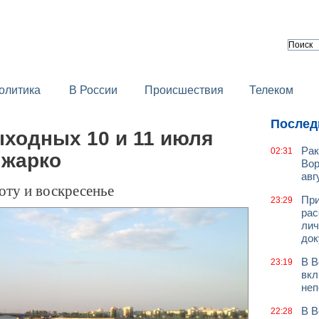
олитика
В России
Происшествия
Телеком
Послед
ыходных 10 и 11 июля
Рак
02:31
 жарко
Вор
авг
оту и воскресенье
При
23:29
рас
лич
док
В В
23:19
вкл
неп
В В
22:28