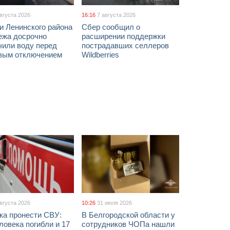
августа 2026
16:16
7 августа 2026
и Ленинского района
Сбер сообщил о
ежа досрочно
расширении поддержки
чили воду перед
пострадавших селлеров
вым отключением
Wildberries
августа 2026
10:26
31 июля 2026
ка пронести СВУ:
В Белгородской области у
ловека погибли и 17
сотрудников ЧОПа нашли