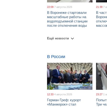
22:09
7 августа 2026
21:39
7 
В Воронеже стартовали
В част
масштабные работы на
Ворон
водоподъемной станции
отклю
после отключения воды
массо
Ещё новости
В России
12:33
4 августа 2026
23:27
1 
Герман Греф: курорт
Попыт
«Манжерок» стал
Три че