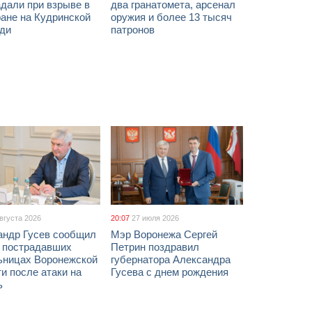
дали при взрыве в
два гранатомета, арсенал
ане на Кудринской
оружия и более 13 тысяч
ди
патронов
августа 2026
20:07
27 июля 2026
андр Гусев сообщил
Мэр Воронежа Сергей
х пострадавших
Петрин поздравил
ьницах Воронежской
губернатора Александра
и после атаки на
Гусева с днем рождения
ь