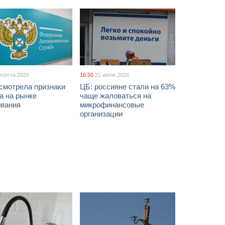
вгуста 2026
16:50
31 июля 2026
смотрела признаки
ЦБ: россияне стали на 63%
а на рынке
чаще жаловаться на
ования
микрофинансовые
организации