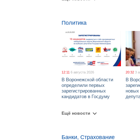
Политика
12:11
6 августа 2026
20:32
3 
В Воронежской области
В Вор
определили первых
зарег
зарегистрированных
новых
кандидатов в Госдуму
депут
Ещё новости
Банки, Страхование