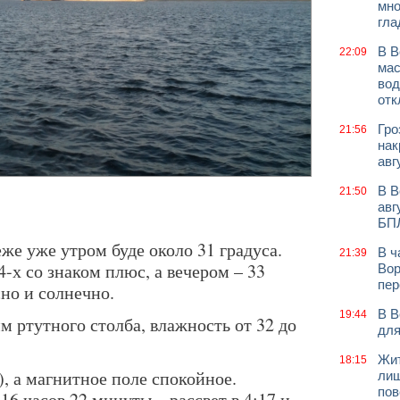
мно
гла
В В
22:09
мас
вод
отк
Гро
21:56
нак
авг
В В
21:50
авг
БП
еже уже утром буде около 31 градуса.
В ч
21:39
4-х со знаком плюс, а вечером – 33
Вор
пер
сно и солнечно.
В В
19:44
 ртутного столба, влажность от 32 до
для
Жит
18:15
, а магнитное поле спокойное.
лиш
пов
16 часов 22 минуты – рассвет в 4:17 и