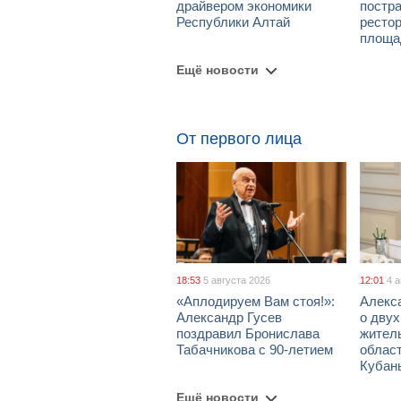
драйвером экономики
постра
Республики Алтай
рестор
площа
Ещё новости
От первого лица
18:53
5 августа 2026
12:01
4 
«Аплодируем Вам стоя!»:
Алекс
Александр Гусев
о дву
поздравил Бронислава
жител
Табачникова с 90-летием
област
Кубан
Ещё новости