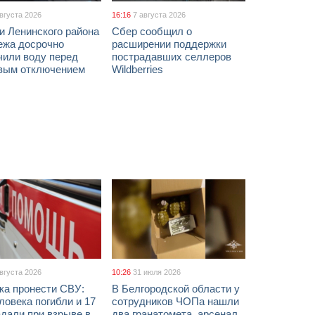
августа 2026
16:16
7 августа 2026
и Ленинского района
Сбер сообщил о
ежа досрочно
расширении поддержки
чили воду перед
пострадавших селлеров
вым отключением
Wildberries
августа 2026
10:26
31 июля 2026
ка пронести СВУ:
В Белгородской области у
ловека погибли и 17
сотрудников ЧОПа нашли
дали при взрыве в
два гранатомета, арсенал