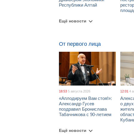
Республики Алтай
рестор
площа
Ещё новости
От первого лица
18:53
5 августа 2026
12:01
4 
«Аплодируем Вам стоя!»:
Алекс
Александр Гусев
о дву
поздравил Бронислава
жител
Табачникова с 90-летием
област
Кубан
Ещё новости