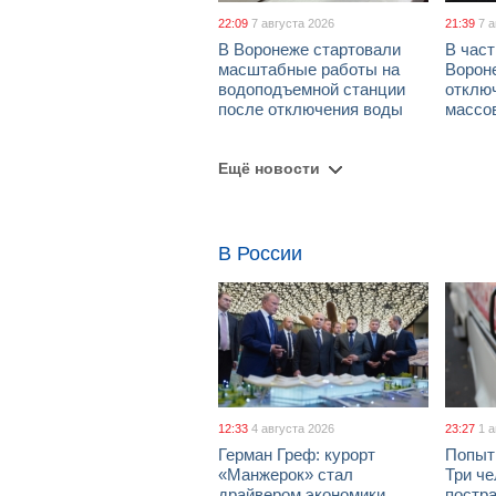
22:09
7 августа 2026
21:39
7 
В Воронеже стартовали
В част
масштабные работы на
Ворон
водоподъемной станции
отклю
после отключения воды
массо
Ещё новости
В России
12:33
4 августа 2026
23:27
1 
Герман Греф: курорт
Попыт
«Манжерок» стал
Три че
драйвером экономики
постра