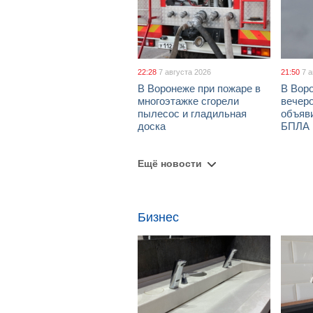
22:28
7 августа 2026
21:50
7 
В Воронеже при пожаре в
В Вор
многоэтажке сгорели
вечеро
пылесос и гладильная
объяви
доска
БПЛА
Ещё новости
Бизнес