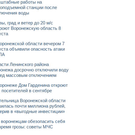
штабные работы на
оподъемной станции после
лючения воды
зы, град и ветер до 20 м/с
роют Воронежскую область 8
уста
оронежской области вечером 7
уста объявили опасность атаки
ЛА
асти Ленинского района
онежа досрочно отключили воду
ед массовым отключением
оронеже Дом Гарденина откроют
 посетителей в сентябре
ельница Воронежской области
илась почти миллиона рублей,
ерив в «выгодные инвестиции»
 воронежцам обезопасить себя
время грозы: советы МЧС