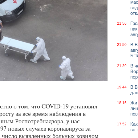
мас
вод
отк
Гро
21:56
нак
авг
В В
21:50
авг
БП
В ч
21:39
Вор
пер
В В
19:44
для
Жит
18:15
вестно о том, что COVID-19 установил
лиш
осту за всё время наблюдения в
пов
нным Роспотребнадзора, у нас
Как
17:52
97 новых случаев коронавируса за
во 
е число выявленных больных ковидом