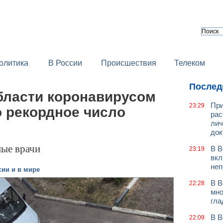
олитика
В России
Происшествия
Телеком
Послед
бласти коронавирусом
При
23:29
о рекордное число
рас
лич
док
ные врачи
В В
23:19
вкл
неп
сии и в мире
В В
22:28
мно
гла
В В
22:09