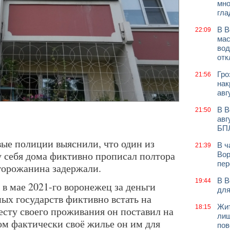
мно
гла
В В
22:09
мас
вод
отк
Гро
21:56
нак
авг
В В
21:50
авг
БП
вые полиции выяснили, что один из
В ч
21:39
у себя дома фиктивно прописал полтора
Вор
пер
 горожанина задержали.
В В
19:44
в мае 2021-го воронежец за деньги
для
ых государств фиктивно встать на
Жит
18:15
есту своего проживания он поставил на
лиш
ом фактически своё жилье он им для
пов