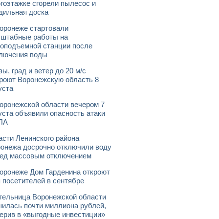
гоэтажке сгорели пылесос и
дильная доска
оронеже стартовали
штабные работы на
оподъемной станции после
лючения воды
зы, град и ветер до 20 м/с
роют Воронежскую область 8
уста
оронежской области вечером 7
уста объявили опасность атаки
ЛА
асти Ленинского района
онежа досрочно отключили воду
ед массовым отключением
оронеже Дом Гарденина откроют
 посетителей в сентябре
ельница Воронежской области
илась почти миллиона рублей,
ерив в «выгодные инвестиции»