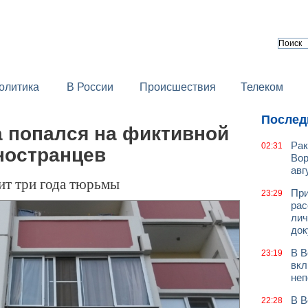
олитика
В России
Происшествия
Телеком
Послед
 попался на фиктивной
Рак
02:31
ностранцев
Вор
авг
зит три года тюрьмы
При
23:29
рас
лич
док
В В
23:19
вкл
неп
В В
22:28