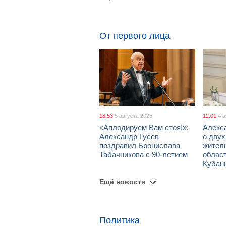
От первого лица
18:53
5 августа 2026
12:01
4 
«Аплодируем Вам стоя!»:
Алекс
Александр Гусев
о дву
поздравил Бронислава
жител
Табачникова с 90-летием
област
Кубан
Ещё новости
Политика