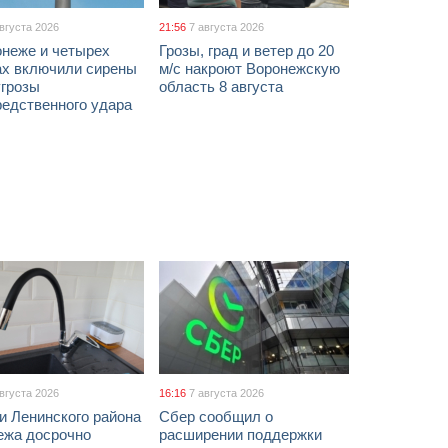
августа 2026
21:56
7 августа 2026
онеже и четырех
Грозы, град и ветер до 20
ах включили сирены
м/с накроют Воронежскую
угрозы
область 8 августа
редственного удара
августа 2026
16:16
7 августа 2026
и Ленинского района
Сбер сообщил о
ежа досрочно
расширении поддержки