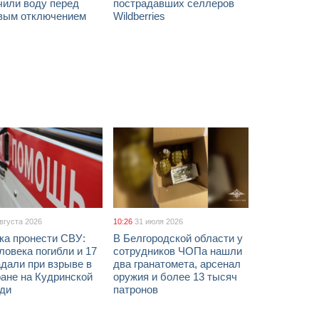
чили воду перед
пострадавших селлеров
вым отключением
Wildberries
августа 2026
10:26
31 июля 2026
ка пронести СВУ:
В Белгородской области у
ловека погибли и 17
сотрудников ЧОПа нашли
дали при взрыве в
два гранатомета, арсенал
ане на Кудринской
оружия и более 13 тысяч
ди
патронов