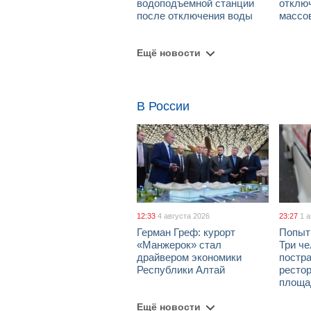
водоподъемной станции
отклю
после отключения воды
массо
Ещё новости
В России
12:33
4 августа 2026
23:27
1 
Герман Греф: курорт
Попыт
«Манжерок» стал
Три че
драйвером экономики
постра
Республики Алтай
рестор
площа
Ещё новости