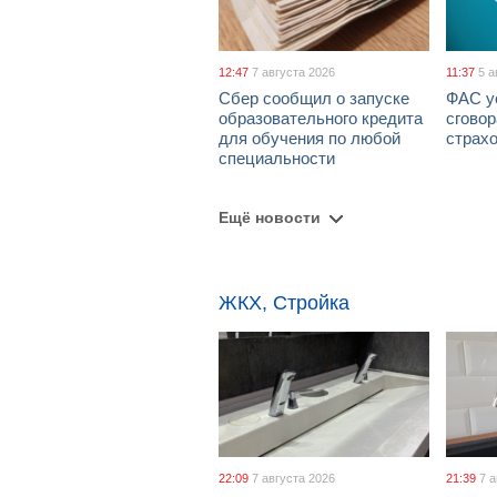
12:47
7 августа 2026
11:37
5 а
Сбер сообщил о запуске
ФАС у
образовательного кредита
сговор
для обучения по любой
страх
специальности
Ещё новости
ЖКХ, Стройка
22:09
7 августа 2026
21:39
7 