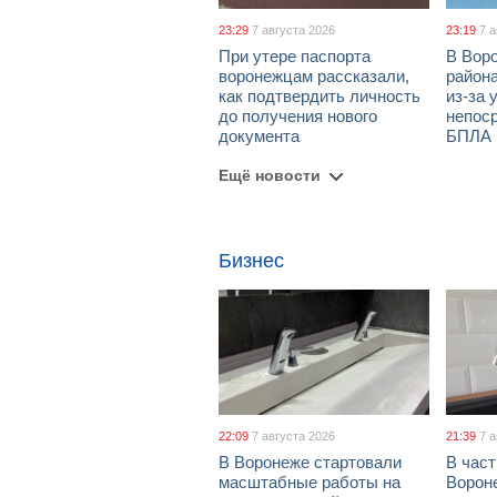
23:29
7 августа 2026
23:19
7 
При утере паспорта
В Вор
воронежцам рассказали,
район
как подтвердить личность
из-за 
до получения нового
непос
документа
БПЛА
Ещё новости
Бизнес
22:09
7 августа 2026
21:39
7 
В Воронеже стартовали
В част
масштабные работы на
Ворон