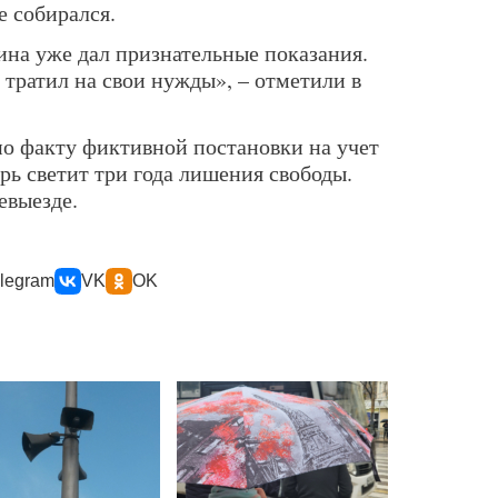
е собирался.
на уже дал признательные показания.
н тратил на свои нужды», – отметили в
по факту фиктивной постановки на учет
рь светит три года лишения свободы.
евыезде.
legram
VK
OK