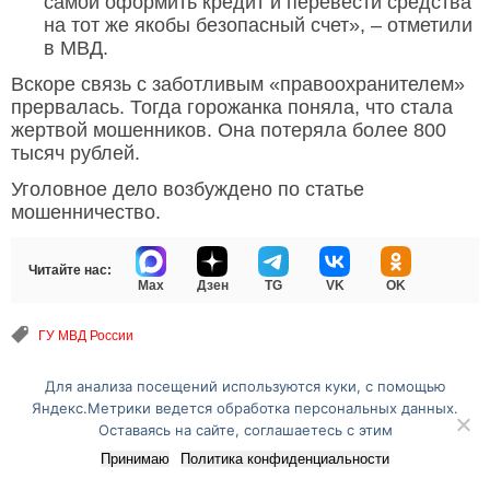
самой оформить кредит и перевести средства
на тот же якобы безопасный счет», – отметили
в МВД.
Вскоре связь с заботливым «правоохранителем»
прервалась. Тогда горожанка поняла, что стала
жертвой мошенников. Она потеряла более 800
тысяч рублей.
Уголовное дело возбуждено по статье
мошенничество.
Читайте нас:
Max
Дзен
TG
VK
OK
ГУ МВД России
Для анализа посещений используются куки, с помощью
Перейти на полную версию сайта
Яндекс.Метрики ведется обработка персональных данных.
Оставаясь на сайте, соглашаетесь с этим
Принимаю
Политика конфиденциальности