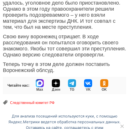
удалось, уголовное дело было приостановлено.
Однако в этом году правоохранители решили
проверить подозреваемого – у него взяли
материал для экспертизы ДНК. И тот совпал с
тем, что был на месте преступления.
Свою вину воронежец отрицает. В ходе
расследования он попытался оговорить своего
знакомого. Якобы тот совершил эти преступления.
Однако версию следователи опровергли.
Теперь точку в этом деле должен поставить
Воронежский облсуд.
Читайте нас:
Max
Дзен
TG
VK
OK
Следственный комитет РФ
Для анализа посещений используются куки, с помощью
Перейти на полную версию сайта
Яндекс.Метрики ведется обработка персональных данных.
Оставаясь на сайте, соглашаетесь с этим