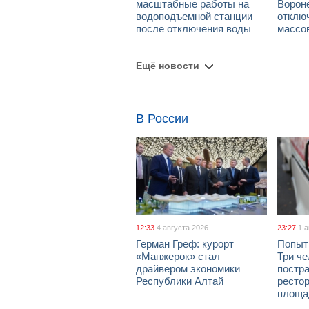
масштабные работы на
Ворон
водоподъемной станции
отклю
после отключения воды
массо
Ещё новости
В России
12:33
4 августа 2026
23:27
1 
Герман Греф: курорт
Попыт
«Манжерок» стал
Три че
драйвером экономики
постра
Республики Алтай
рестор
площа