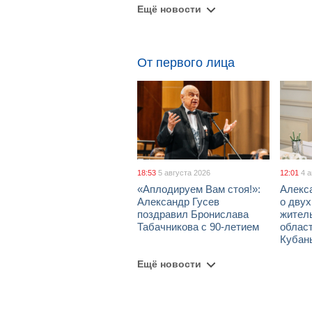
Ещё новости
От первого лица
18:53
5 августа 2026
12:01
4 
«Аплодируем Вам стоя!»:
Алекс
Александр Гусев
о дву
поздравил Бронислава
жител
Табачникова с 90-летием
област
Кубан
Ещё новости