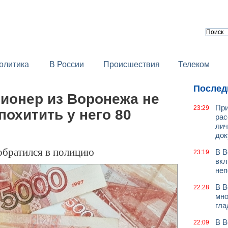
олитика
В России
Происшествия
Телеком
Послед
ионер из Воронежа не
При
23:29
охитить у него 80
рас
лич
док
обратился в полицию
В В
23:19
вкл
неп
В В
22:28
мно
гла
В В
22:09