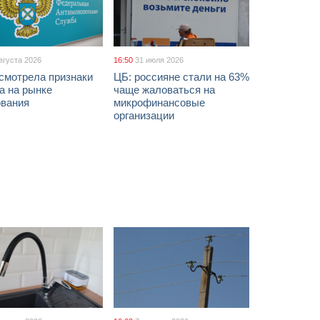
вгуста 2026
16:50
31 июля 2026
смотрела признаки
ЦБ: россияне стали на 63%
а на рынке
чаще жаловаться на
ования
микрофинансовые
организации