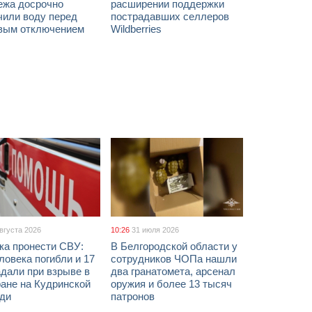
ежа досрочно
расширении поддержки
чили воду перед
пострадавших селлеров
вым отключением
Wildberries
августа 2026
10:26
31 июля 2026
ка пронести СВУ:
В Белгородской области у
ловека погибли и 17
сотрудников ЧОПа нашли
дали при взрыве в
два гранатомета, арсенал
ане на Кудринской
оружия и более 13 тысяч
ди
патронов