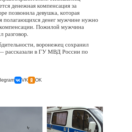
ется денежная компенсация за
ре позвонила девушка, которая
ия полагающихся денег мужчине нужно
 компенсации. Пожилой мужчина
л разговор.
бдительности, воронежец сохранил
 — рассказали в ГУ МВД России по
legram
VK
OK