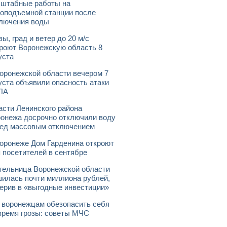
штабные работы на
оподъемной станции после
лючения воды
зы, град и ветер до 20 м/с
роют Воронежскую область 8
уста
оронежской области вечером 7
уста объявили опасность атаки
ЛА
асти Ленинского района
онежа досрочно отключили воду
ед массовым отключением
оронеже Дом Гарденина откроют
 посетителей в сентябре
ельница Воронежской области
илась почти миллиона рублей,
ерив в «выгодные инвестиции»
 воронежцам обезопасить себя
время грозы: советы МЧС