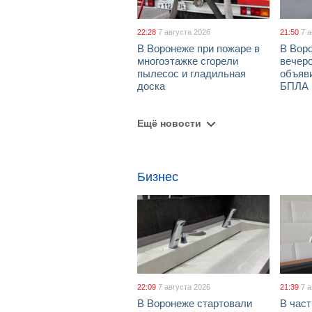
22:28
7 августа 2026
21:50
7 
В Воронеже при пожаре в
В Вор
многоэтажке сгорели
вечеро
пылесос и гладильная
объяви
доска
БПЛА
Ещё новости
Бизнес
22:09
7 августа 2026
21:39
7 
В Воронеже стартовали
В част