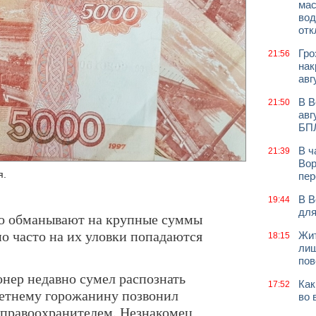
мас
вод
отк
Гро
21:56
нак
авг
В В
21:50
авг
БП
В ч
21:39
Вор
я.
пер
В В
19:44
для
о обманывают на крупные суммы
о часто на их уловки попадаются
Жит
18:15
лиш
пов
нер недавно сумел распознать
Как
17:52
летнему горожанину позвонил
во 
 правоохранителем. Незнакомец