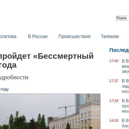
олитика
В России
Происшествия
Телеком
Послед
 пройдет «Бессмертный
В В
17:40
года
мош
зво
одробности
В В
17:37
зад
 году
кос
В В
17:34
гро
нез
В В
14:20
бас