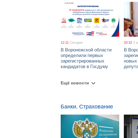
12:11
Сегодня
20:32
3 
В Воронежской области
В Вор
определили первых
зарег
зарегистрированных
новых
кандидатов в Госдуму
депут
Ещё новости
Банки, Страхование