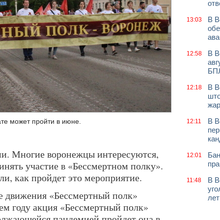
отв
В В
13:03
обе
ава
В В
12:58
авг
БП
В В
12:18
што
жар
В В
е может пройти в июне.
12:11
пер
кан
ми. Многие воронежцы интересуются,
Бан
12:01
ринять участие в «Бессмертном полку».
пра
и, как пройдет это мероприятие.
В В
11:48
уго
бе движения «Бессмертный полк»
лет
щем году акция «Бессмертный полк»
одолжающейся пандемией пройдет она в