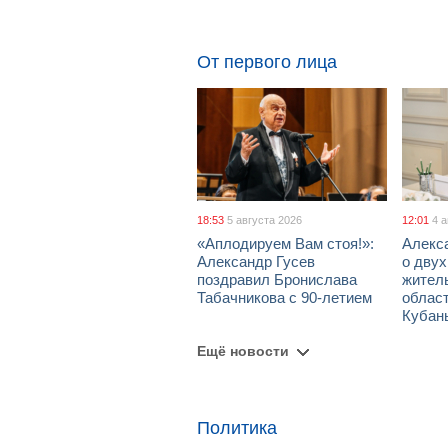
От первого лица
18:53
5 августа 2026
12:01
4 
«Аплодируем Вам стоя!»:
Алекс
Александр Гусев
о дву
поздравил Бронислава
жител
Табачникова с 90-летием
област
Кубан
Ещё новости
Политика