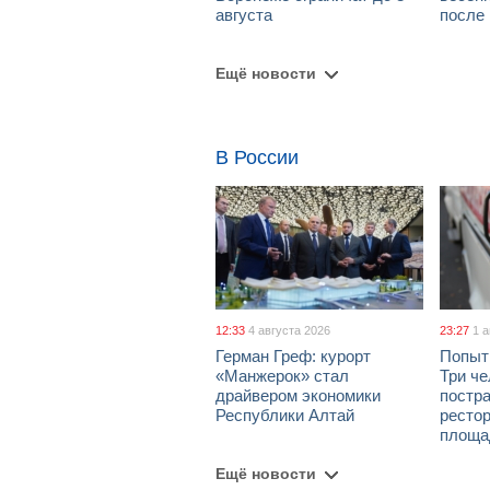
августа
после
Ещё новости
В России
12:33
4 августа 2026
23:27
1 
Герман Греф: курорт
Попыт
«Манжерок» стал
Три че
драйвером экономики
постра
Республики Алтай
рестор
площа
Ещё новости