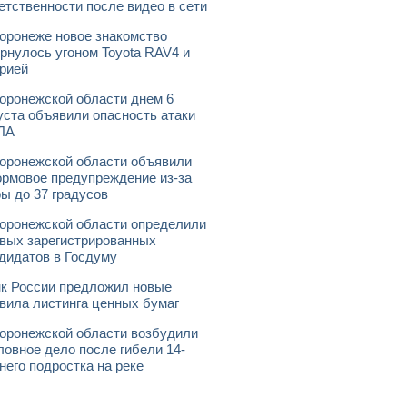
етственности после видео в сети
оронеже новое знакомство
рнулось угоном Toyota RAV4 и
рией
оронежской области днем 6
уста объявили опасность атаки
ЛА
оронежской области объявили
рмовое предупреждение из-за
ы до 37 градусов
оронежской области определили
вых зарегистрированных
дидатов в Госдуму
к России предложил новые
вила листинга ценных бумаг
оронежской области возбудили
ловное дело после гибели 14-
него подростка на реке