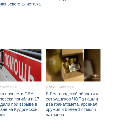
 июньского ажиотажа
августа 2026
10:26
31 июля 2026
ка пронести СВУ:
В Белгородской области у
ловека погибли и 17
сотрудников ЧОПа нашли
дали при взрыве в
два гранатомета, арсенал
ане на Кудринской
оружия и более 13 тысяч
ди
патронов