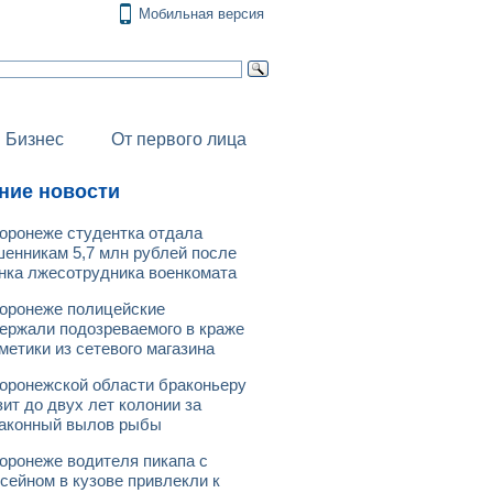
Мобильная версия
Бизнес
От первого лица
ние новости
оронеже студентка отдала
енникам 5,7 млн рублей после
нка лжесотрудника военкомата
оронеже полицейские
ержали подозреваемого в краже
метики из сетевого магазина
оронежской области браконьеру
зит до двух лет колонии за
аконный вылов рыбы
оронеже водителя пикапа с
сейном в кузове привлекли к