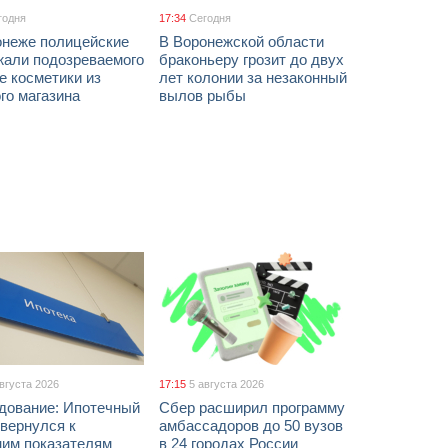
годня
17:34
Сегодня
онеже полицейские
В Воронежской области
жали подозреваемого
браконьеру грозит до двух
е косметики из
лет колонии за незаконный
го магазина
вылов рыбы
августа 2026
17:15
5 августа 2026
дование: Ипотечный
Сбер расширил программу
вернулся к
амбассадоров до 50 вузов
ним показателям
в 24 городах России