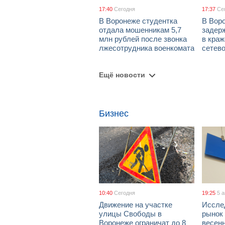
17:40
Сегодня
17:37
Се
В Воронеже студентка
В Вор
отдала мошенникам 5,7
задер
млн рублей после звонка
в краж
лжесотрудника военкомата
сетево
Ещё новости
Бизнес
10:40
Сегодня
19:25
5 
Движение на участке
Иссле
улицы Свободы в
рынок 
Воронеже ограничат до 8
весен