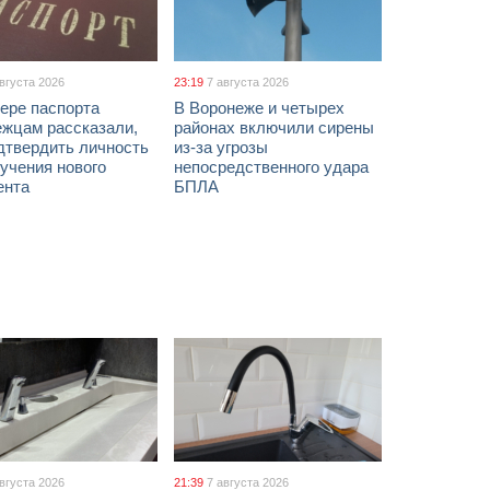
августа 2026
23:19
7 августа 2026
ере паспорта
В Воронеже и четырех
ежцам рассказали,
районах включили сирены
дтвердить личность
из-за угрозы
учения нового
непосредственного удара
ента
БПЛА
августа 2026
21:39
7 августа 2026