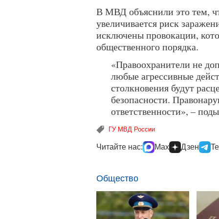
В МВД объяснили это тем, ч
увеличивается риск заражен
исключены провокации, кот
общественного порядка.
«Правоохранители не доп
любые агрессивные дейст
столкновения будут расц
безопасности. Правонару
ответственности», – под
ГУ МВД России
Читайте нас:
Max
Дзен
Te
Общество