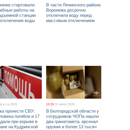
онеже стартовали
В части Ленинского района
абные работы на
Воронежа досрочно
одъемной станции
отключили воду перед
 отключения воды
массовым отключением
августа 2026
10:26
31 июля 2026
ка пронести СВУ:
В Белгородской области у
ловека погибли и 17
сотрудников ЧОПа нашли
дали при взрыве в
два гранатомета, арсенал
ане на Кудринской
оружия и более 13 тысяч