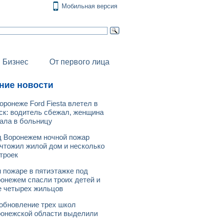
Мобильная версия
Бизнес
От первого лица
ние новости
оронеже Ford Fiesta влетел в
ск: водитель сбежал, женщина
ала в больницу
 Воронежем ночной пожар
чтожил жилой дом и несколько
троек
 пожаре в пятиэтажке под
онежем спасли троих детей и
 четырех жильцов
обновление трех школ
онежской области выделили