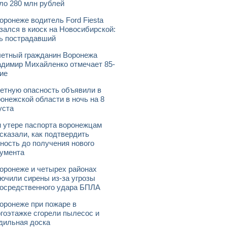
ло 280 млн рублей
оронеже водитель Ford Fiesta
зался в киоск на Новосибирской:
ь пострадавший
етный гражданин Воронежа
димир Михайленко отмечает 85-
ие
етную опасность объявили в
онежской области в ночь на 8
уста
 утере паспорта воронежцам
сказали, как подтвердить
ность до получения нового
умента
оронеже и четырех районах
ючили сирены из-за угрозы
осредственного удара БПЛА
оронеже при пожаре в
гоэтажке сгорели пылесос и
дильная доска