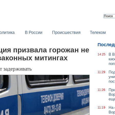
олитика
В России
Происшествия
Телеком
Послед
ция призвала горожан не
В В
14:25
законных митингах
кио
поп
 задерживать
Под
11:29
уни
пос
При
11:26
Вор
еще
На 
11:19
Вор