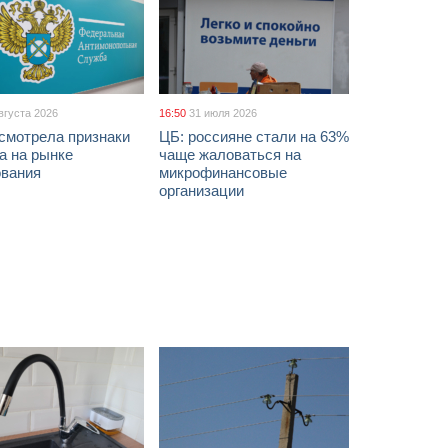
вгуста 2026
16:50
31 июля 2026
смотрела признаки
ЦБ: россияне стали на 63%
а на рынке
чаще жаловаться на
ования
микрофинансовые
организации