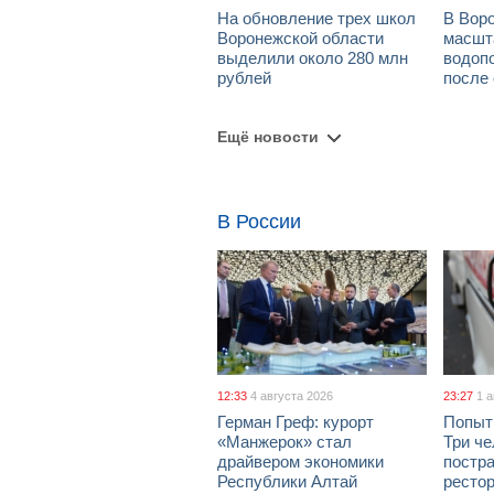
На обновление трех школ
В Вор
Воронежской области
масшт
выделили около 280 млн
водоп
рублей
после
Ещё новости
В России
12:33
4 августа 2026
23:27
1 
Герман Греф: курорт
Попыт
«Манжерок» стал
Три че
драйвером экономики
постра
Республики Алтай
рестор