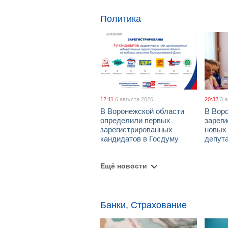
Политика
12:11
6 августа 2026
20:32
3 
В Воронежской области
В Вор
определили первых
зарег
зарегистрированных
новых
кандидатов в Госдуму
депут
Ещё новости
Банки, Страхование