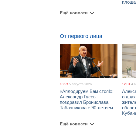
площа
Ещё новости
От первого лица
18:53
5 августа 2026
12:01
4 
«Аплодируем Вам стоя!»:
Алекс
Александр Гусев
о дву
поздравил Бронислава
жител
Табачникова с 90-летием
област
Кубан
Ещё новости