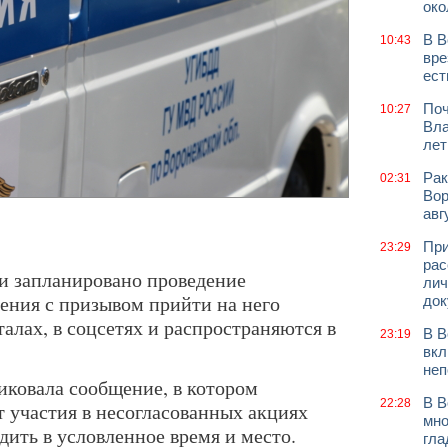
око
В В
10:43
вре
ест
Поч
10:27
Вла
лет
Рак
02:31
Вор
авг
При
23:29
рас
и запланировано проведение
лич
ения с призывом прийти на него
док
алах, в соцсетях и распространяются в
В В
23:19
вкл
неп
ковала сообщение, в котором
В В
22:28
т участия в несогласованных акциях
мно
одить в условленное время и место.
гла