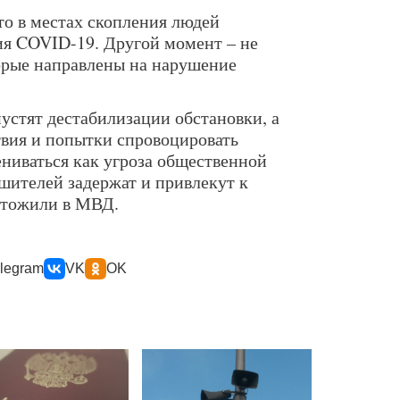
то в местах скопления людей
ия COVID-19. Другой момент – не
орые направлены на нарушение
устят дестабилизации обстановки, а
вия и попытки спровоцировать
ениваться как угроза общественной
шителей задержат и привлекут к
ытожили в МВД.
legram
VK
OK