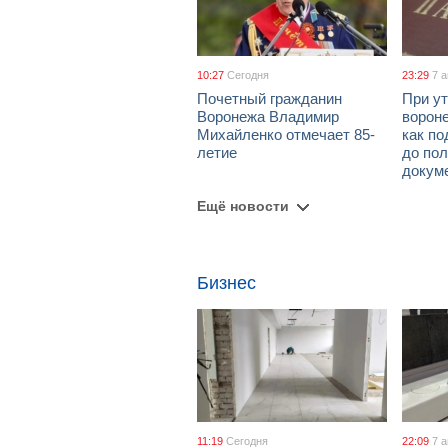
10:27
Сегодня
23:29
7 
Почетный гражданин
При ут
Воронежа Владимир
ворон
Михайленко отмечает 85-
как по
летие
до пол
докум
Ещё новости
Бизнес
11:19
Сегодня
22:09
7 