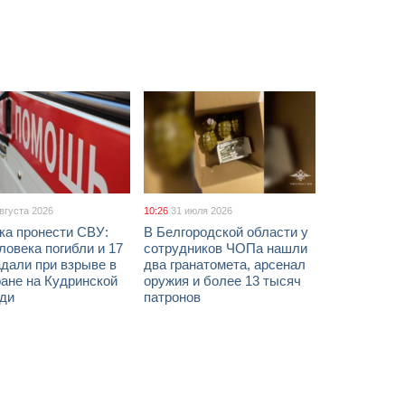
августа 2026
10:26
31 июля 2026
ка пронести СВУ:
В Белгородской области у
ловека погибли и 17
сотрудников ЧОПа нашли
дали при взрыве в
два гранатомета, арсенал
ане на Кудринской
оружия и более 13 тысяч
ди
патронов