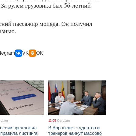
 За рулем грузовика был 56-летний
етний пассажир мопеда. Он получил
изнью.
legram
VK
OK
годня
11:05
Сегодня
России предложил
В Воронеже студентов и
 правила листинга
тренеров начнут массово