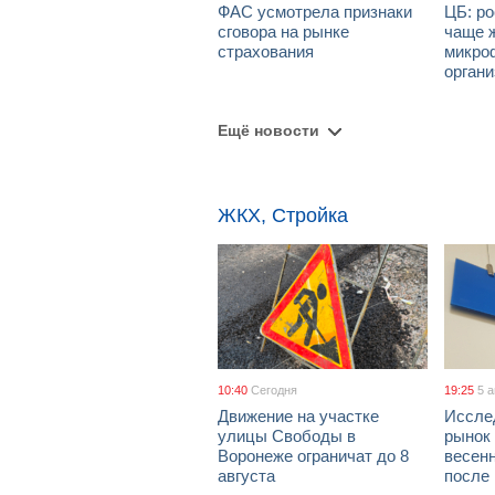
ФАС усмотрела признаки
ЦБ: ро
сговора на рынке
чаще 
страхования
микро
орган
Ещё новости
ЖКХ, Стройка
10:40
Сегодня
19:25
5 
Движение на участке
Иссле
улицы Свободы в
рынок 
Воронеже ограничат до 8
весен
августа
после