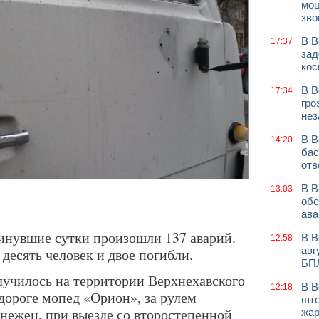
мош
зво
В В
17:37
зад
кос
В В
17:34
гро
нез
В В
14:20
бас
отв
В В
13:03
обе
ава
инувшие сутки произошли 137 аварий.
В В
12:58
авг
десять человек и двое погибли.
БП
училось на территории Верхнехавского
В В
12:18
одороге мопед «Орион», за рулем
што
онежец, при выезде со второстепенной
жар