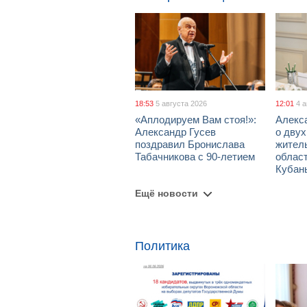
18:53
5 августа 2026
12:01
4 
«Аплодируем Вам стоя!»:
Алекс
Александр Гусев
о дву
поздравил Бронислава
жител
Табачникова с 90-летием
област
Кубан
Ещё новости
Политика