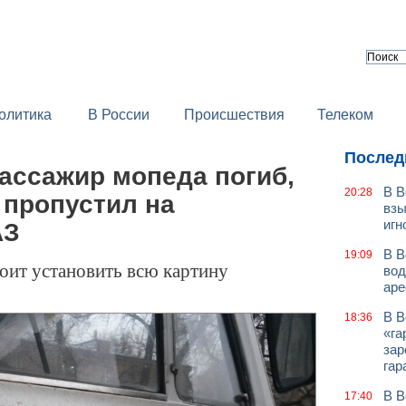
олитика
В России
Происшествия
Телеком
Послед
ассажир мопеда погиб,
В В
20:28
 пропустил на
взы
игн
АЗ
В В
19:09
оит установить всю картину
вод
аре
В В
18:36
«га
зар
гар
В В
17:40