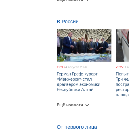
В России
12:33
4 августа 2026
23:27
1 
Герман Греф: курорт
Попыт
«Манжерок» стал
Три че
драйвером экономики
постра
Республики Алтай
рестор
площа
Ещё новости
От первого лица