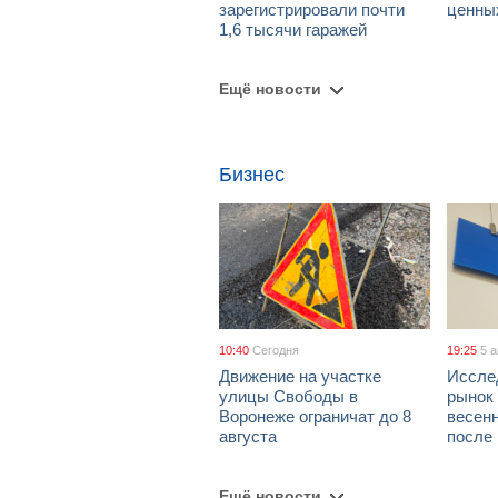
зарегистрировали почти
ценны
1,6 тысячи гаражей
Ещё новости
Бизнес
10:40
Сегодня
19:25
5 
Движение на участке
Иссле
улицы Свободы в
рынок 
Воронеже ограничат до 8
весен
августа
после
Ещё новости