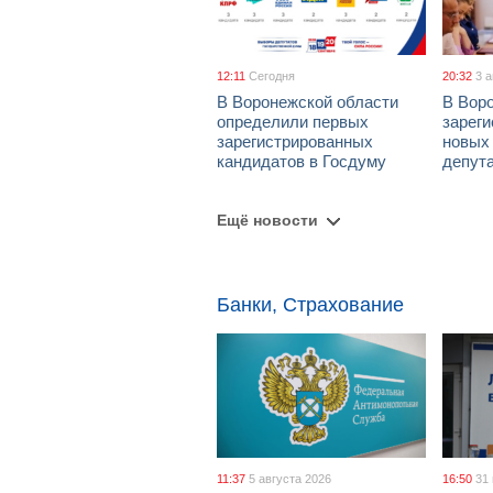
12:11
Сегодня
20:32
3 
В Воронежской области
В Вор
определили первых
зарег
зарегистрированных
новых
кандидатов в Госдуму
депут
Ещё новости
Банки, Страхование
11:37
5 августа 2026
16:50
31