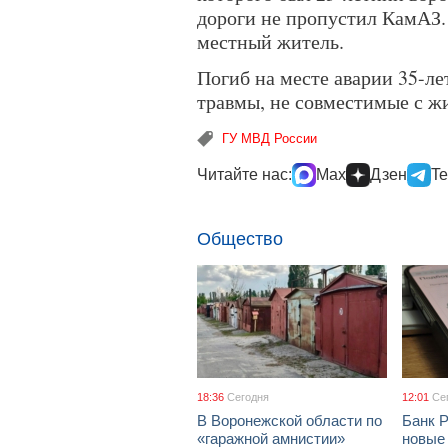
дороги не пропустил КамАЗ.
местный житель.
Погиб на месте аварии 35-л
травмы, не совместимые с ж
ГУ МВД России
Читайте нас:
Max
Дзен
Te
Общество
18:36
Сегодня
12:01
Се
В Воронежской области по
Банк 
«гаражной амнистии»
новые