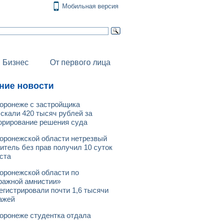
Мобильная версия
Бизнес
От первого лица
ние новости
оронеже с застройщика
скали 420 тысяч рублей за
орирование решения суда
оронежской области нетрезвый
итель без прав получил 10 суток
ста
оронежской области по
ражной амнистии»
егистрировали почти 1,6 тысячи
ажей
оронеже студентка отдала