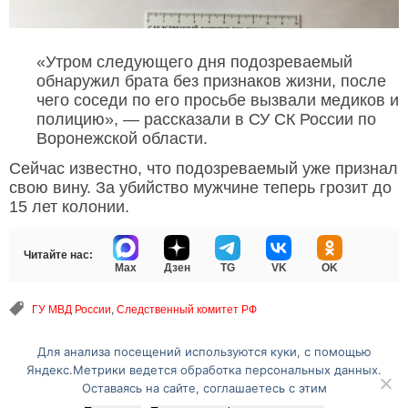
«Утром следующего дня подозреваемый
обнаружил брата без признаков жизни, после
чего соседи по его просьбе вызвали медиков и
полицию», — рассказали в СУ СК России по
Воронежской области.
Сейчас известно, что подозреваемый уже признал
свою вину. За убийство мужчине теперь грозит до
15 лет колонии.
Читайте нас:
Max
Дзен
TG
VK
OK
ГУ МВД России
,
Следственный комитет РФ
Для анализа посещений используются куки, с помощью
Перейти на полную версию сайта
Яндекс.Метрики ведется обработка персональных данных.
Оставаясь на сайте, соглашаетесь с этим