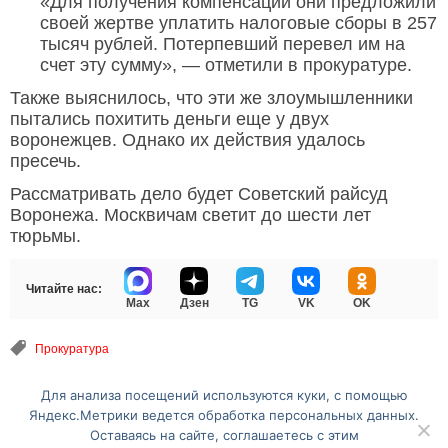
«Для получения компенсации они предложили
своей жертве уплатить налоговые сборы в 257
тысяч рублей. Потерпевший перевел им на
счет эту сумму», — отметили в прокуратуре.
Также выяснилось, что эти же злоумышленники
пытались похитить деньги еще у двух
воронежцев. Однако их действия удалось
пресечь.
Рассматривать дело будет Советский райсуд
Воронежа. Москвичам светит до шести лет
тюрьмы.
Читайте нас:
Max
Дзен
TG
VK
OK
Прокуратура
Для анализа посещений используются куки, с помощью
Перейти на полную версию сайта
Яндекс.Метрики ведется обработка персональных данных.
Оставаясь на сайте, соглашаетесь с этим