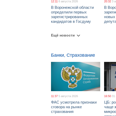
12:11
6 августа 2026
20:32
3 
В Воронежской области
В Вор
определили первых
зарег
зарегистрированных
новых
кандидатов в Госдуму
депут
Ещё новости
Банки, Страхование
11:37
5 августа 2026
16:50
31
ФАС усмотрела признаки
ЦБ: ро
сговора на рынке
чаще 
страхования
микро