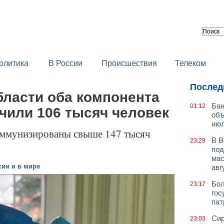
олитика
В России
Происшествия
Телеком
Послед
бласти оба компонента
Бан
01:12
чили 106 тысяч человек
объ
июл
иммунизированы свыше 147 тысяч
В В
23:29
под
мас
сии и в мире
авг
Бол
23:17
гос
пат
Сир
23:03