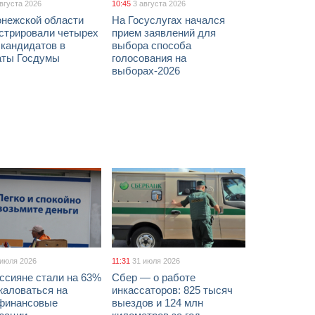
августа 2026
10:45
3 августа 2026
онежской области
На Госуслугах начался
истрировали четырех
прием заявлений для
 кандидатов в
выбора способа
аты Госдумы
голосования на
выборах-2026
 июля 2026
11:31
31 июля 2026
ссияне стали на 63%
Сбер — о работе
жаловаться на
инкассаторов: 825 тысяч
финансовые
выездов и 124 млн