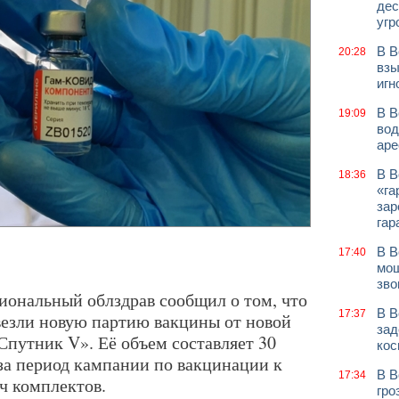
дес
угр
В В
20:28
взы
игн
В В
19:09
вод
аре
В В
18:36
«га
зар
гар
В В
17:40
мош
зво
гиональный облздрав сообщил о том, что
В В
17:37
езли новую партию вакцины от новой
зад
путник V». Её объем составляет 30
кос
 за период кампании по вакцинации к
В В
17:34
ч комплектов.
гро