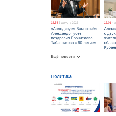
18:53
5 августа 2026
12:01
4 
«Аплодируем Вам стоя!»:
Алекс
Александр Гусев
о дву
поздравил Бронислава
жител
Табачникова с 90-летием
област
Кубан
Ещё новости
Политика