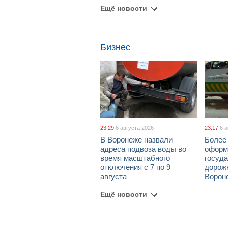
Ещё новости
Бизнес
23:29
6 августа 2026
23:17
6 
В Воронеже назвали
Более 
адреса подвоза воды во
оформ
время масштабного
госуд
отключения с 7 по 9
дорож
августа
Ворон
Ещё новости