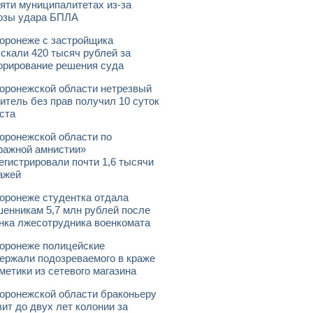
яти муниципалитетах из-за
озы удара БПЛА
оронеже с застройщика
скали 420 тысяч рублей за
орирование решения суда
оронежской области нетрезвый
итель без прав получил 10 суток
ста
оронежской области по
ражной амнистии»
егистрировали почти 1,6 тысячи
ажей
оронеже студентка отдала
енникам 5,7 млн рублей после
нка лжесотрудника военкомата
оронеже полицейские
ержали подозреваемого в краже
метики из сетевого магазина
оронежской области браконьеру
зит до двух лет колонии за