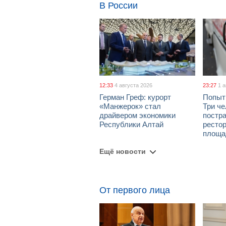
В России
12:33
4 августа 2026
23:27
1 
Герман Греф: курорт
Попыт
«Манжерок» стал
Три че
драйвером экономики
постра
Республики Алтай
рестор
площа
Ещё новости
От первого лица