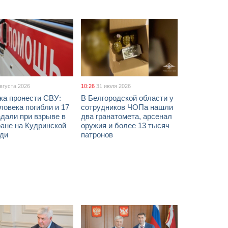
августа 2026
10:26
31 июля 2026
ка пронести СВУ:
В Белгородской области у
ловека погибли и 17
сотрудников ЧОПа нашли
дали при взрыве в
два гранатомета, арсенал
ане на Кудринской
оружия и более 13 тысяч
ди
патронов