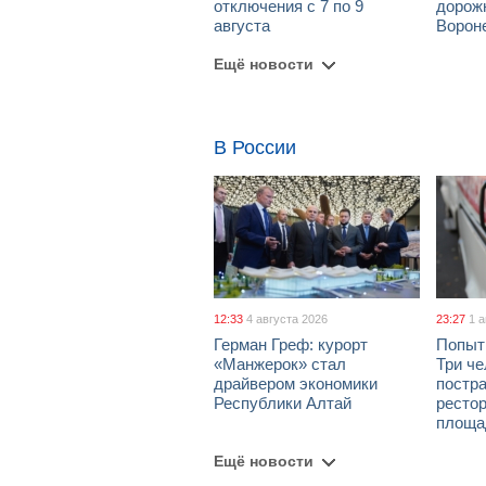
отключения с 7 по 9
дорож
августа
Ворон
Ещё новости
В России
12:33
4 августа 2026
23:27
1 
Герман Греф: курорт
Попыт
«Манжерок» стал
Три че
драйвером экономики
постра
Республики Алтай
рестор
площа
Ещё новости