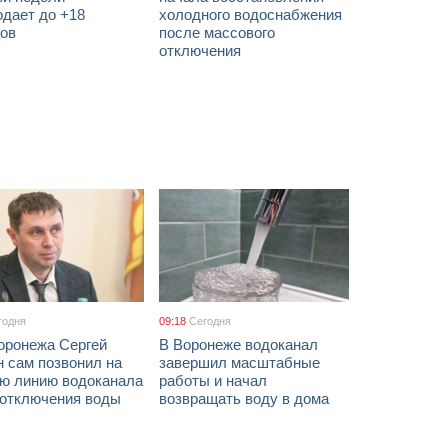
одает до +18
холодного водоснабжения
сов
после массового
отключения
годня
09:18
Сегодня
оронежа Сергей
В Воронеже водоканал
 сам позвонил на
завершил масштабные
ую линию водоканала
работы и начал
 отключения воды
возвращать воду в дома