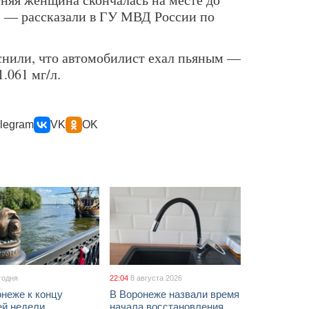
, — рассказали в ГУ МВД России по
снили, что автомобилист ехал пьяным —
.061 мг/л.
legram
VK
OK
годня
22:04
8 августа 2026
неже к концу
В Воронеже назвали время
ей недели
начала восстановления