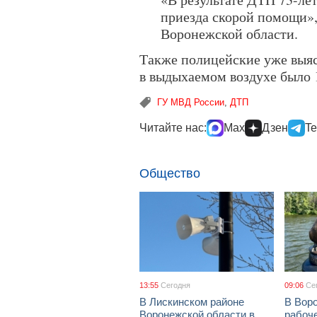
приезда скорой помощи»
Воронежской области.
Также полицейские уже выя
в выдыхаемом воздухе было 1
ГУ МВД России
,
ДТП
Читайте нас:
Max
Дзен
Te
Общество
13:55
Сегодня
09:06
Се
В Лискинском районе
В Воро
Воронежской области в
рабоч