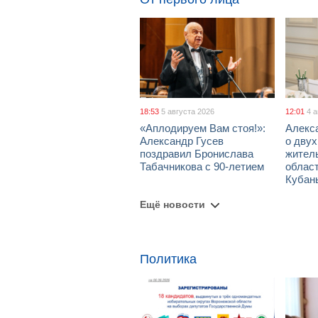
18:53
5 августа 2026
12:01
4 
«Аплодируем Вам стоя!»:
Алекс
Александр Гусев
о дву
поздравил Бронислава
жител
Табачникова с 90-летием
област
Кубан
Ещё новости
Политика