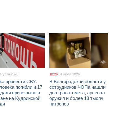
августа 2026
10:26
31 июля 2026
ка пронести СВУ:
В Белгородской области у
ловека погибли и 17
сотрудников ЧОПа нашли
дали при взрыве в
два гранатомета, арсенал
ане на Кудринской
оружия и более 13 тысяч
ди
патронов