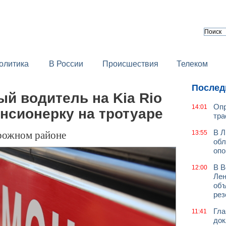
олитика
В России
Происшествия
Телеком
Послед
й водитель на Kia Rio
Опр
14:01
нсионерку на тротуаре
тра
рожном районе
В Л
13:55
обл
оп
В В
12:00
Лен
объ
рез
Гла
11:41
док