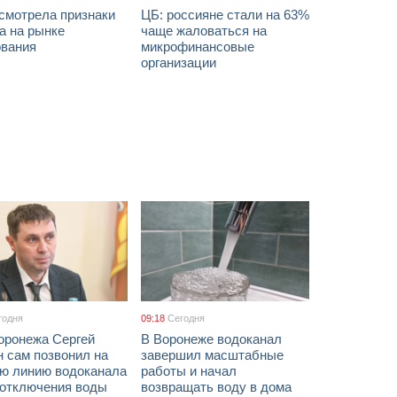
смотрела признаки
ЦБ: россияне стали на 63%
а на рынке
чаще жаловаться на
ования
микрофинансовые
организации
годня
09:18
Сегодня
оронежа Сергей
В Воронеже водоканал
 сам позвонил на
завершил масштабные
ую линию водоканала
работы и начал
 отключения воды
возвращать воду в дома