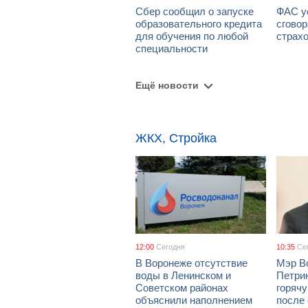
Сбер сообщил о запуске
ФАС у
образовательного кредита
сговор
для обучения по любой
страх
специальности
Ещё новости
ЖКХ, Стройка
12:00
Сегодня
10:35
Се
В Воронеже отсутствие
Мэр В
воды в Ленинском и
Петрин
Советском районах
горяч
объяснили наполнением
после