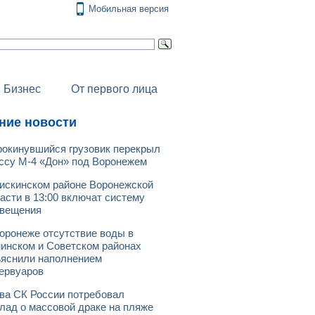
Мобильная версия
Бизнес
От первого лица
ние новости
окинувшийся грузовик перекрыл
ссу М-4 «Дон» под Воронежем
искинском районе Воронежской
асти в 13:00 включат систему
овещения
оронеже отсутствие воды в
инском и Советском районах
яснили наполнением
ервуаров
ва СК России потребовал
лад о массовой драке на пляже