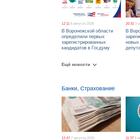
12:11
6 августа 2026
20:32
3 
В Воронежской области
В Вор
определили первых
зарег
зарегистрированных
новых
кандидатов в Госдуму
депут
Ещё новости
Банки, Страхование
12:47
7 августа 2026
11:37
5 а