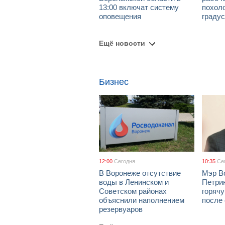
13:00 включат систему
похол
оповещения
граду
Ещё новости
Бизнес
12:00
Сегодня
10:35
Се
В Воронеже отсутствие
Мэр В
воды в Ленинском и
Петрин
Советском районах
горяч
объяснили наполнением
после
резервуаров