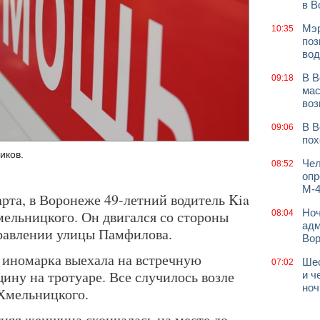
в В
Мэр
10:35
поз
вод
В В
09:18
мас
воз
В В
09:06
пох
иков.
Чел
08:52
опр
М-4
арта, в Воронеже 49-летний водитель Kia
Ноч
мельницкого. Он двигался со стороны
08:04
адм
равлении улицы Памфилова.
Во
0 иномарка выехала на встречную
Шес
07:02
ину на тротуаре. Все случилось возле
и ч
ноч
Хмельницкого.
тняя женщина скончалась на месте до