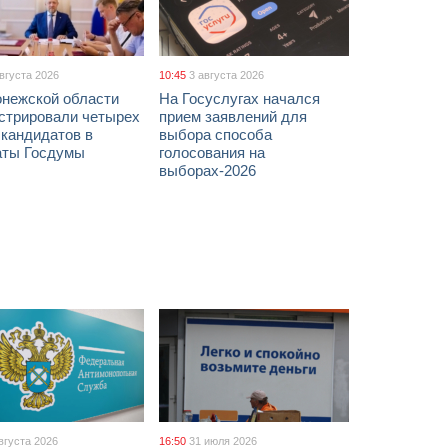
августа 2026
10:45
3 августа 2026
онежской области
На Госуслугах начался
истрировали четырех
прием заявлений для
 кандидатов в
выбора способа
аты Госдумы
голосования на
выборах-2026
вгуста 2026
16:50
31 июля 2026