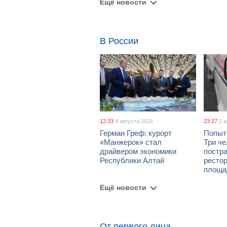
Ещё новости
В России
12:33
4 августа 2026
23:27
1 
Герман Греф: курорт
Попыт
«Манжерок» стал
Три че
драйвером экономики
постра
Республики Алтай
рестор
площа
Ещё новости
От первого лица