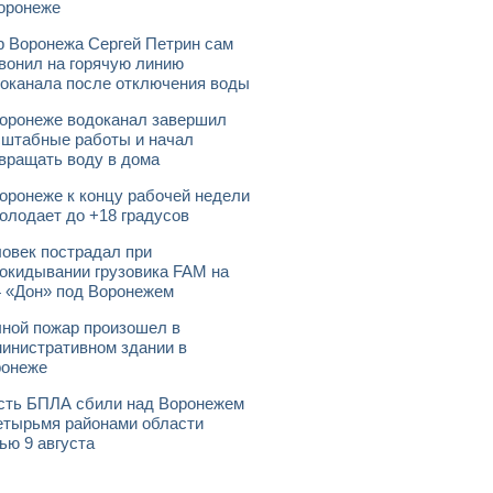
оронеже
 Воронежа Сергей Петрин сам
вонил на горячую линию
оканала после отключения воды
оронеже водоканал завершил
штабные работы и начал
вращать воду в дома
оронеже к концу рабочей недели
олодает до +18 градусов
овек пострадал при
окидывании грузовика FAM на
 «Дон» под Воронежем
ной пожар произошел в
инистративном здании в
ронеже
ть БПЛА сбили над Воронежем
етырьмя районами области
ью 9 августа