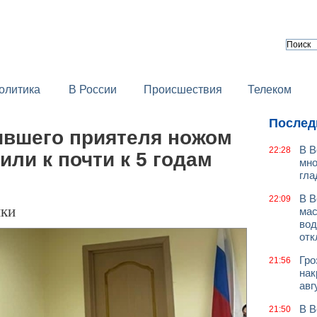
олитика
В России
Происшествия
Телеком
Послед
ившего приятеля ножом
В В
22:28
или к почти к 5 годам
мно
гла
В В
22:09
ики
мас
вод
отк
Гро
21:56
нак
авг
В В
21:50