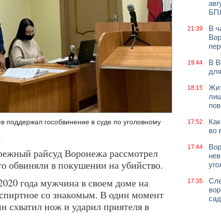
авг
БП
В ч
21:39
Вор
пер
В В
19:44
для
Жит
18:15
лиш
пов
Как
в поддержал гособвинение в суде по уголовному
17:52
во 
.
Вор
17:44
ережный райсуд Воронежа рассмотрел
нев
го обвиняли в покушении на убийство.
уго
 2020 года мужчина в своем доме на
Сле
17:35
вор
спиртное со знакомым. В один момент
сад
ин схватил нож и ударил приятеля в