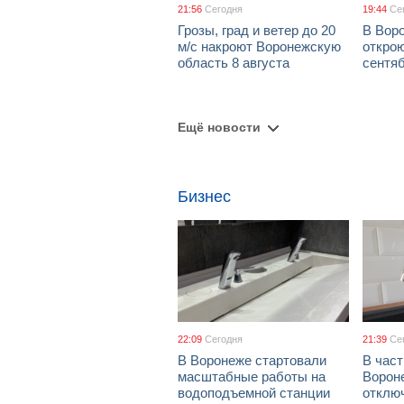
21:56
Сегодня
19:44
Се
Грозы, град и ветер до 20
В Вор
м/с накроют Воронежскую
открою
область 8 августа
сентя
Ещё новости
Бизнес
22:09
Сегодня
21:39
Се
В Воронеже стартовали
В част
масштабные работы на
Ворон
водоподъемной станции
отклю