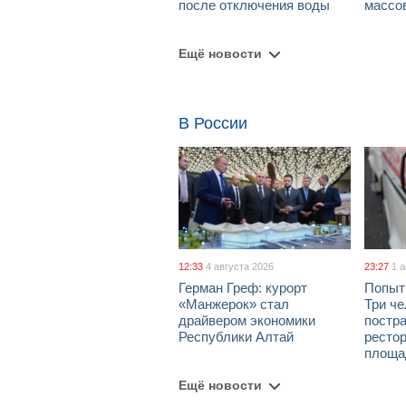
после отключения воды
массо
Ещё новости
В России
12:33
4 августа 2026
23:27
1 
Герман Греф: курорт
Попыт
«Манжерок» стал
Три че
драйвером экономики
постра
Республики Алтай
рестор
площа
Ещё новости