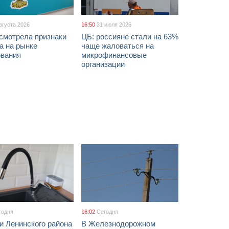
вгуста 2026
16:50
31 июля 2026
смотрела признаки
ЦБ: россияне стали на 63%
а на рынке
чаще жаловаться на
ования
микрофинансовые
организации
годня
16:02
Сегодня
и Ленинского района
В Железнодорожном