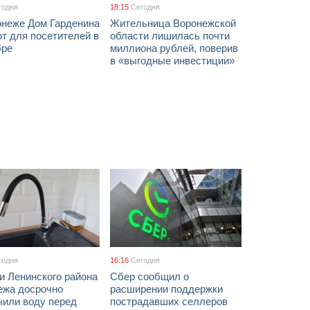
годня
18:15
Сегодня
онеже Дом Гарденина
Жительница Воронежской
т для посетителей в
области лишилась почти
бре
миллиона рублей, поверив
в «выгодные инвестиции»
годня
16:16
Сегодня
и Ленинского района
Сбер сообщил о
ежа досрочно
расширении поддержки
чили воду перед
пострадавших селлеров