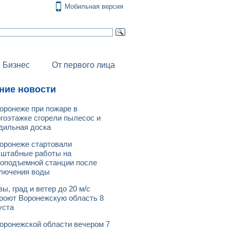
Мобильная версия
Бизнес
От первого лица
ние новости
оронеже при пожаре в
гоэтажке сгорели пылесос и
дильная доска
оронеже стартовали
штабные работы на
оподъемной станции после
лючения воды
зы, град и ветер до 20 м/с
роют Воронежскую область 8
уста
оронежской области вечером 7