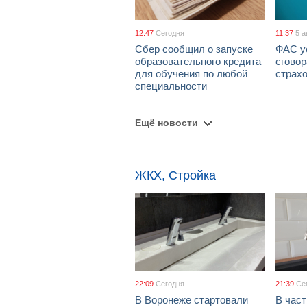
12:47
Сегодня
11:37
5 а
Сбер сообщил о запуске
ФАС у
образовательного кредита
сговор
для обучения по любой
страх
специальности
Ещё новости
ЖКХ, Стройка
22:09
Сегодня
21:39
Се
В Воронеже стартовали
В част