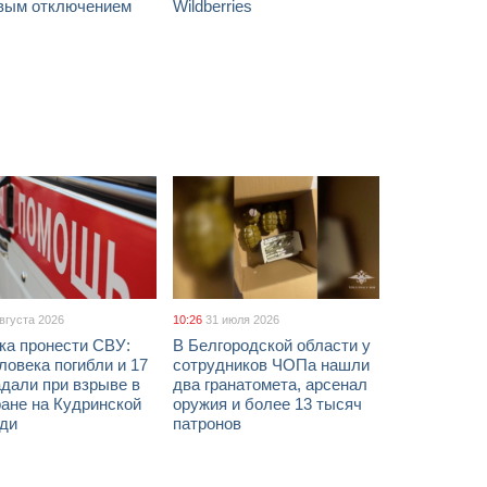
вым отключением
Wildberries
августа 2026
10:26
31 июля 2026
ка пронести СВУ:
В Белгородской области у
ловека погибли и 17
сотрудников ЧОПа нашли
дали при взрыве в
два гранатомета, арсенал
ане на Кудринской
оружия и более 13 тысяч
ди
патронов