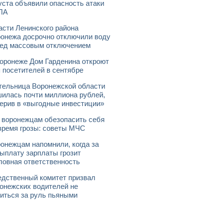
уста объявили опасность атаки
ЛА
асти Ленинского района
онежа досрочно отключили воду
ед массовым отключением
оронеже Дом Гарденина откроют
 посетителей в сентябре
ельница Воронежской области
илась почти миллиона рублей,
ерив в «выгодные инвестиции»
 воронежцам обезопасить себя
время грозы: советы МЧС
онежцам напомнили, когда за
ыплату зарплаты грозит
ловная ответственность
дственный комитет призвал
онежских водителей не
иться за руль пьяными