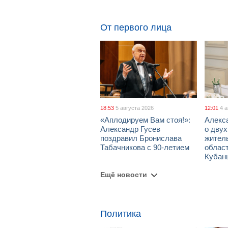
От первого лица
18:53
5 августа 2026
12:01
4 
«Аплодируем Вам стоя!»:
Алекс
Александр Гусев
о дву
поздравил Бронислава
жител
Табачникова с 90-летием
област
Кубан
Ещё новости
Политика