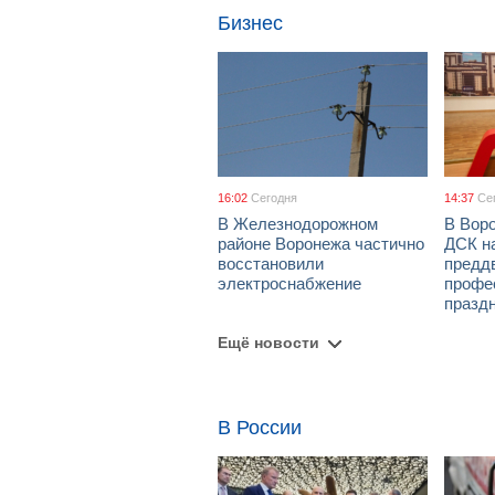
Бизнес
16:02
Сегодня
14:37
Се
В Железнодорожном
В Вор
районе Воронежа частично
ДСК н
восстановили
предд
электроснабжение
профе
празд
Ещё новости
В России