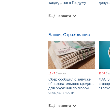
кандидатов в Госдуму
депут
Ещё новости
Банки, Страхование
12:47
Сегодня
11:37
5 а
Сбер сообщил о запуске
ФАС у
образовательного кредита
сговор
для обучения по любой
страх
специальности
Ещё новости