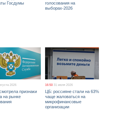
аты Госдумы
голосования на
выборах-2026
вгуста 2026
16:50
31 июля 2026
смотрела признаки
ЦБ: россияне стали на 63%
а на рынке
чаще жаловаться на
ования
микрофинансовые
организации