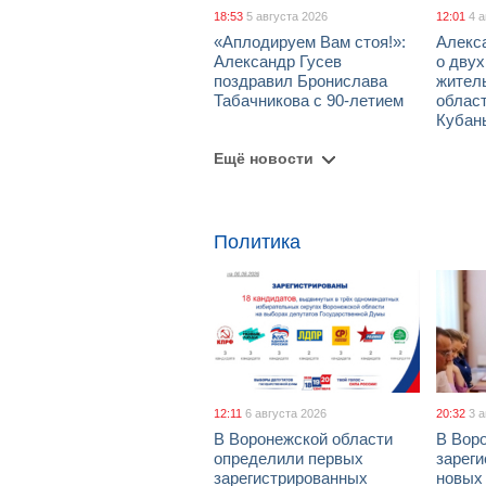
18:53
5 августа 2026
12:01
4 
«Аплодируем Вам стоя!»:
Алекс
Александр Гусев
о дву
поздравил Бронислава
жител
Табачникова с 90-летием
област
Кубан
Ещё новости
Политика
12:11
6 августа 2026
20:32
3 
В Воронежской области
В Вор
определили первых
зарег
зарегистрированных
новых