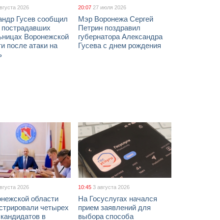
августа 2026
20:07
27 июля 2026
андр Гусев сообщил
Мэр Воронежа Сергей
х пострадавших
Петрин поздравил
ьницах Воронежской
губернатора Александра
и после атаки на
Гусева с днем рождения
ь
августа 2026
10:45
3 августа 2026
онежской области
На Госуслугах начался
истрировали четырех
прием заявлений для
 кандидатов в
выбора способа