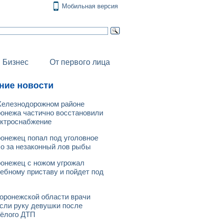
Мобильная версия
Бизнес
От первого лица
ние новости
елезнодорожном районе
онежа частично восстановили
ктроснабжение
онежец попал под уголовное
о за незаконный лов рыбы
онежец с ножом угрожал
ебному приставу и пойдет под
оронежской области врачи
сли руку девушки после
ёлого ДТП