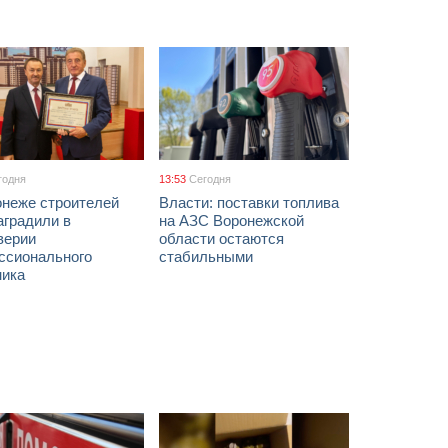
годня
13:53
Сегодня
онеже строителей
Власти: поставки топлива
аградили в
на АЗС Воронежской
верии
области остаются
ссионального
стабильными
ника