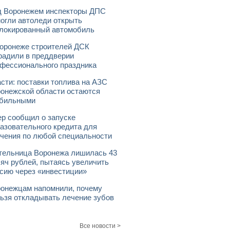
 Воронежем инспекторы ДПС
огли автоледи открыть
локированный автомобиль
оронеже строителей ДСК
радили в преддверии
фессионального праздника
сти: поставки топлива на АЗС
онежской области остаются
абильными
р сообщил о запуске
азовательного кредита для
чения по любой специальности
ельница Воронежа лишилась 43
яч рублей, пытаясь увеличить
сию через «инвестиции»
онежцам напомнили, почему
ьзя откладывать лечение зубов
Все новости >