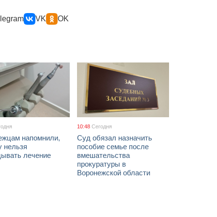
legram
VK
OK
годня
10:48
Сегодня
ежцам напомнили,
Суд обязал назначить
у нельзя
пособие семье после
дывать лечение
вмешательства
прокуратуры в
Воронежской области