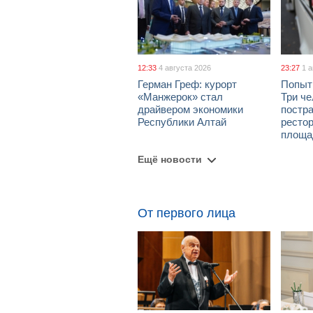
12:33
4 августа 2026
23:27
1 
Герман Греф: курорт
Попыт
«Манжерок» стал
Три че
драйвером экономики
постра
Республики Алтай
рестор
площа
Ещё новости
От первого лица