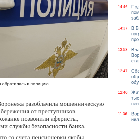
Под
14:46
пом
заб
В В
14:37
наг
про
Вла
13:53
Вор
ст
Сбе
12:47
обр
обу
 обратилась в полицию.
Жит
12:40
тыс
 Воронежа разоблачила мошенническую
пен
сбережения от преступников.
Вор
11:36
орожанке позвонили аферисты,
нел
ми службы безопасности банка.
то со счета пенсионерки якобы