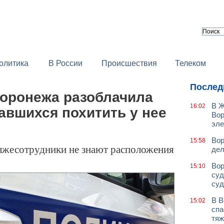
олитика
В России
Происшествия
Телеком
Послед
Воронежа разоблачила
В Ж
16:02
авшихся похитить у нее
Вор
эле
Вор
15:58
лжесотрудники не знают расположения
дел
Вор
15:10
суд
суд
В В
15:02
спа
тяж