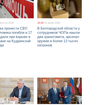
августа 2026
10:26
31 июля 2026
ка пронести СВУ:
В Белгородской области у
ловека погибли и 17
сотрудников ЧОПа нашли
дали при взрыве в
два гранатомета, арсенал
ане на Кудринской
оружия и более 13 тысяч
ди
патронов