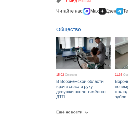
ГУ МВД России
Читайте нас:
Max
Дзен
Te
Общество
15:02
Сегодня
11:36
Се
В Воронежской области
Ворон
врачи спасли руку
почем
девушки после тяжёлого
откла
ДТП
зубов
Ещё новости