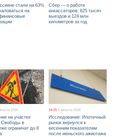
ссияне стали на 63%
Сбер — о работе
жаловаться на
инкассаторов: 825 тысяч
финансовые
выездов и 124 млн
изации
километров за год
августа 2026
19:25
5 августа 2026
ние на участке
Исследование: Ипотечный
 Свободы в
рынок вернулся к
же ограничат до 8
весенним показателям
а
после июньского ажиотажа