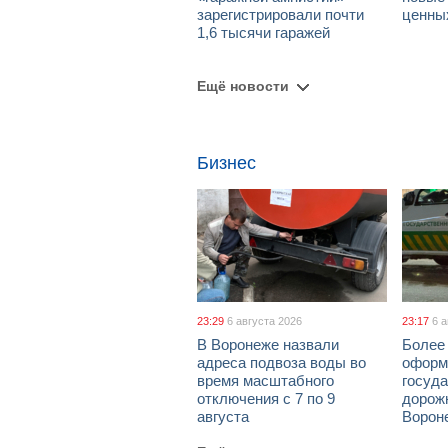
зарегистрировали почти
ценны
1,6 тысячи гаражей
Ещё новости
Бизнес
23:29
6 августа 2026
23:17
6 
В Воронеже назвали
Более 
адреса подвоза воды во
оформ
время масштабного
госуд
отключения с 7 по 9
дорож
августа
Ворон