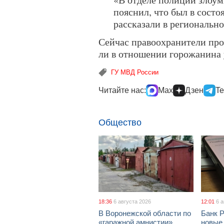
пояснил, что был в сост
рассказали в региональн
Сейчас правоохранители про
ли в отношении горожанина 
ГУ МВД России
Читайте нас:
Max
Дзен
Te
Общество
18:36
6 августа 2026
12:01
6 
В Воронежской области по
Банк 
«гаражной амнистии»
новые