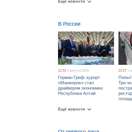
Ещё новости
В России
12:33
4 августа 2026
23:27
1 
Герман Греф: курорт
Попыт
«Манжерок» стал
Три че
драйвером экономики
постра
Республики Алтай
рестор
площа
Ещё новости
От первого лица