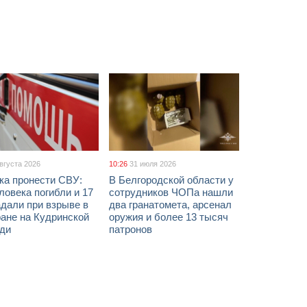
августа 2026
10:26
31 июля 2026
ка пронести СВУ:
В Белгородской области у
ловека погибли и 17
сотрудников ЧОПа нашли
дали при взрыве в
два гранатомета, арсенал
ане на Кудринской
оружия и более 13 тысяч
ди
патронов