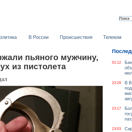
олитика
В России
Происшествия
Телеком
Послед
ржали пьяного мужчину,
Бан
01:12
ух из пистолета
объ
июл
дал
В В
23:29
под
мас
авг
Бол
23:17
гос
пат
Сир
23:03