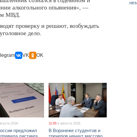
нез
оянии алкогольного опьянения», —
ом МВД.
водят проверку и решают, возбуждать
уголовное дело.
legram
VK
OK
августа 2026
11:05
6 августа 2026
России предложил
В Воронеже студентов и
 правила листинга
тренеров начнут массово