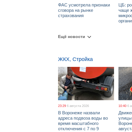
ФАС усмотрела признаки
ЦБ: ро
сговора на рынке
чаще 
страхования
микро
орган
Ещё новости
ЖКХ, Стройка
23:29
6 августа 2026
10:40
6 
В Воронеже назвали
Движе
адреса подвоза воды во
улицы
время масштабного
Вороне
отключения с 7 по 9
август