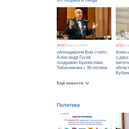
18:53
5 августа 2026
12:01
4 
«Аплодируем Вам стоя!»:
Алекс
Александр Гусев
о дву
поздравил Бронислава
жител
Табачникова с 90-летием
област
Кубан
Ещё новости
Политика