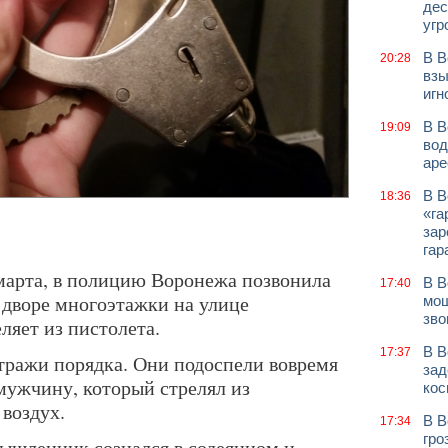
дес
угр
В В
20:28
взы
игн
В В
19:09
вод
аре
В В
18:36
«га
зар
гар
 марта, в полицию Воронежа позвонила
В В
17:40
о дворе многоэтажки на улице
мош
зво
ляет из пистолета.
В В
17:37
стражи порядка. Они подоспели вовремя
зад
мужчину, который стрелял из
кос
 воздух.
В В
17:34
гро
ышленник сознался в содеянном и