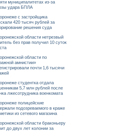
яти муниципалитетах из-за
озы удара БПЛА
оронеже с застройщика
скали 420 тысяч рублей за
орирование решения суда
оронежской области нетрезвый
итель без прав получил 10 суток
ста
оронежской области по
ражной амнистии»
егистрировали почти 1,6 тысячи
ажей
оронеже студентка отдала
енникам 5,7 млн рублей после
нка лжесотрудника военкомата
оронеже полицейские
ержали подозреваемого в краже
метики из сетевого магазина
оронежской области браконьеру
зит до двух лет колонии за