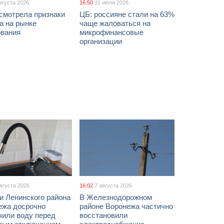
вгуста 2026
16:50
31 июля 2026
смотрела признаки
ЦБ: россияне стали на 63%
а на рынке
чаще жаловаться на
ования
микрофинансовые
организации
августа 2026
16:02
7 августа 2026
и Ленинского района
В Железнодорожном
ежа досрочно
районе Воронежа частично
чили воду перед
восстановили