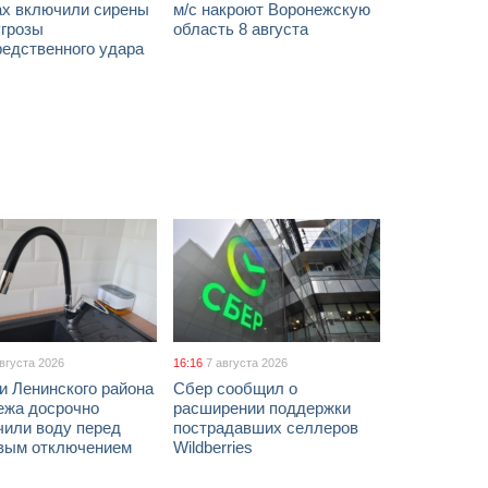
ах включили сирены
м/с накроют Воронежскую
угрозы
область 8 августа
редственного удара
августа 2026
16:16
7 августа 2026
и Ленинского района
Сбер сообщил о
ежа досрочно
расширении поддержки
чили воду перед
пострадавших селлеров
вым отключением
Wildberries