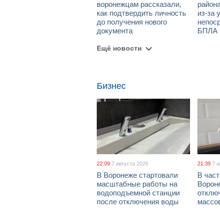
воронежцам рассказали,
район
как подтвердить личность
из-за 
до получения нового
непос
документа
БПЛА
Ещё новости
Бизнес
22:09
7 августа 2026
21:39
7 
В Воронеже стартовали
В част
масштабные работы на
Ворон
водоподъемной станции
отклю
после отключения воды
массо