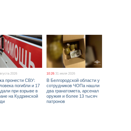
августа 2026
10:26
31 июля 2026
ка пронести СВУ:
В Белгородской области у
ловека погибли и 17
сотрудников ЧОПа нашли
дали при взрыве в
два гранатомета, арсенал
ане на Кудринской
оружия и более 13 тысяч
ди
патронов