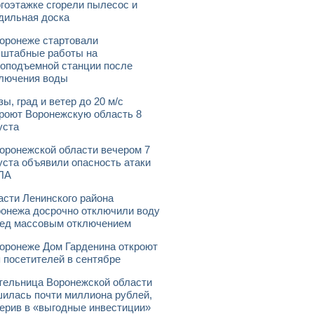
гоэтажке сгорели пылесос и
дильная доска
оронеже стартовали
штабные работы на
оподъемной станции после
лючения воды
зы, град и ветер до 20 м/с
роют Воронежскую область 8
уста
оронежской области вечером 7
уста объявили опасность атаки
ЛА
асти Ленинского района
онежа досрочно отключили воду
ед массовым отключением
оронеже Дом Гарденина откроют
 посетителей в сентябре
ельница Воронежской области
илась почти миллиона рублей,
ерив в «выгодные инвестиции»