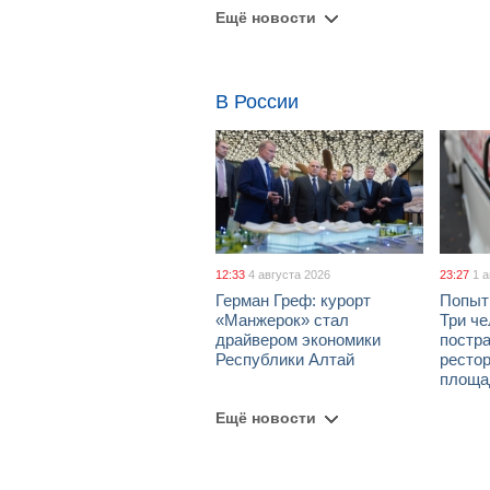
Ещё новости
В России
12:33
4 августа 2026
23:27
1 
Герман Греф: курорт
Попыт
«Манжерок» стал
Три че
драйвером экономики
постра
Республики Алтай
рестор
площа
Ещё новости