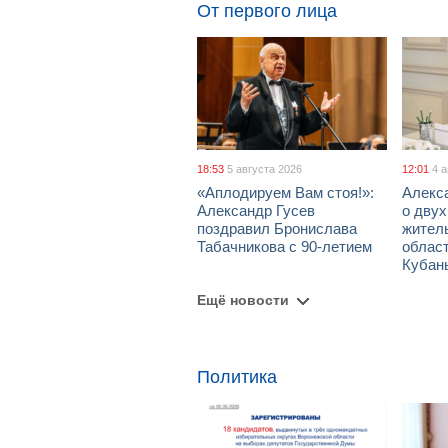
От первого лица
18:53
5 августа 2026
12:01
4 
«Аплодируем Вам стоя!»:
Алекс
Александр Гусев
о дву
поздравил Бронислава
жител
Табачникова с 90-летием
област
Кубан
Ещё новости
Политика