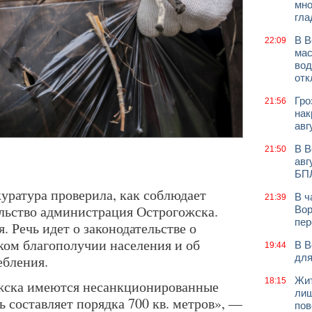
мно
гла
В В
22:09
мас
вод
отк
Гро
21:56
нак
авг
В В
21:50
авг
БП
уратура проверила, как соблюдает
В ч
21:39
льство администрация Острогожска.
Вор
пер
 Речь идет о законодательстве о
ом благополучии населения и об
В В
19:44
для
ебления.
Жит
18:15
жска имеются несанкционированные
лиш
 составляет порядка 700 кв. метров», —
пов