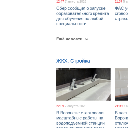
12:47
7 августа 2026
11:37
5 а
Сбер сообщил о запуске
ФАС у
образовательного кредита
сговор
для обучения по любой
страх
специальности
Ещё новости
ЖКХ, Стройка
22:09
7 августа 2026
21:39
7 
В Воронеже стартовали
В част
масштабные работы на
Ворон
водоподъемной станции
отклю