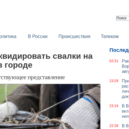
олитика
В России
Происшествия
Телеком
Послед
квидировать свалки на
Рак
02:31
в городе
Вор
авг
тствующее представление
При
23:29
рас
лич
док
В В
23:19
вкл
неп
В В
22:28