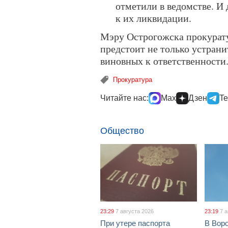
отметили в ведомстве. И
к их ликвидации.
Мэру Острогожска прокурату
предстоит не только устрани
виновных к ответственности
Прокуратура
Читайте нас:
Max
Дзен
Te
Общество
23:29
7 августа 2026
23:19
7 
При утере паспорта
В Вор