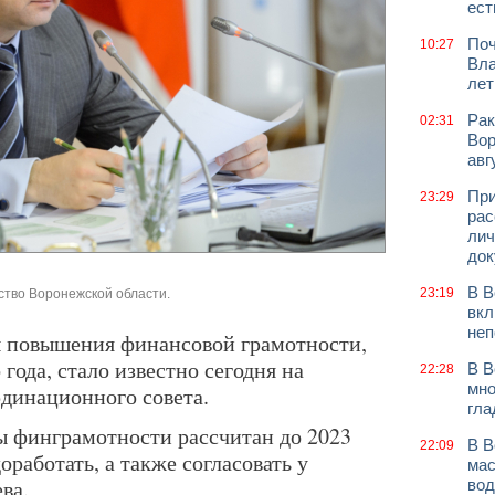
ест
Поч
10:27
Вла
лет
Рак
02:31
Вор
авг
При
23:29
рас
лич
док
В В
23:19
ство Воронежской области.
вкл
неп
ы повышения финансовой грамотности,
года, стало известно сегодня на
В В
22:28
мно
динационного совета.
гла
 финграмотности рассчитан до 2023
В В
22:09
доработать, а также согласовать у
мас
ва.
вод