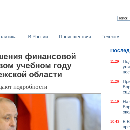
олитика
В России
Происшествия
Телеком
Послед
шения финансовой
Под
11:29
вом учебном году
уни
пос
ежской области
При
11:26
щают подробности
Вор
еще
На 
11:19
Вор
око
В В
10:43
вре