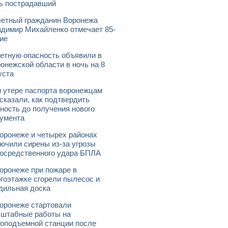
ь пострадавший
етный гражданин Воронежа
димир Михайленко отмечает 85-
ие
етную опасность объявили в
онежской области в ночь на 8
уста
 утере паспорта воронежцам
сказали, как подтвердить
ность до получения нового
умента
оронеже и четырех районах
ючили сирены из-за угрозы
осредственного удара БПЛА
оронеже при пожаре в
гоэтажке сгорели пылесос и
дильная доска
оронеже стартовали
штабные работы на
оподъемной станции после