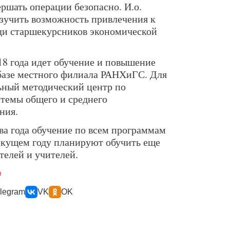
ршать операции безопасно. И.о.
изучить возможность привлечения к
еди старшекурсников экономической
18 года идет обучение и повышение
базе местного филиала РАНХиГС. Для
ьный методический центр по
темы общего и среднего
ния.
ва года обучение по всем программам
текущем году планируют обучить еще
телей и учителей.
и
legram
VK
OK