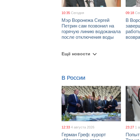
10:35
Сегодня
09:18
Се
Мэр Воронежа Сергей
В Вор
Петрин сам позвонил на
завер
горячую линию водоканала
работ
после отключения воды
возвр
Ещё новости
В России
12:33
4 августа 2026
23:27
1 
Герман Греф: курорт
Попыт