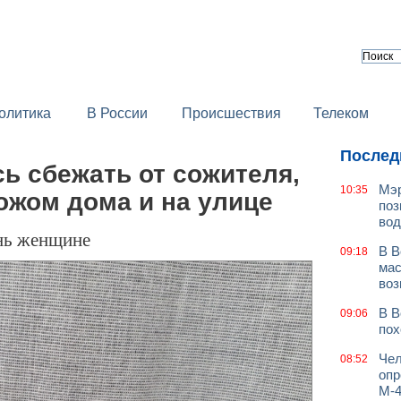
олитика
В России
Происшествия
Телеком
Послед
ь сбежать от сожителя,
Мэр
10:35
ожом дома и на улице
поз
вод
знь женщине
В В
09:18
мас
воз
В В
09:06
пох
Чел
08:52
опр
М-4