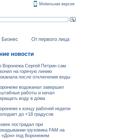
Мобильная версия
Бизнес
От первого лица
ние новости
 Воронежа Сергей Петрин сам
вонил на горячую линию
оканала после отключения воды
оронеже водоканал завершил
штабные работы и начал
вращать воду в дома
оронеже к концу рабочей недели
олодает до +18 градусов
овек пострадал при
окидывании грузовика FAM на
 «Дон» под Воронежем