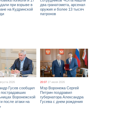
ловека погибли и 17
сотрудников ЧОПа нашли
дали при взрыве в
два гранатомета, арсенал
ане на Кудринской
оружия и более 13 тысяч
ди
патронов
августа 2026
20:07
27 июля 2026
андр Гусев сообщил
Мэр Воронежа Сергей
х пострадавших
Петрин поздравил
ьницах Воронежской
губернатора Александра
и после атаки на
Гусева с днем рождения
ь