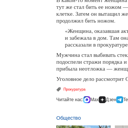
тут же стал бить ее ножом —
клетке. Затем он вытащил ж
продолжил бить ножом.
«Женщина, оказавшая акт
и забежала в дом. Там о
рассказали в прокуратуре
Мужчина стал выбивать стекл
подоспели стражи порядка и
прибыла неотложка — женщи
Уголовное дело рассмотрит 
Прокуратура
Читайте нас:
Max
Дзен
Te
Общество