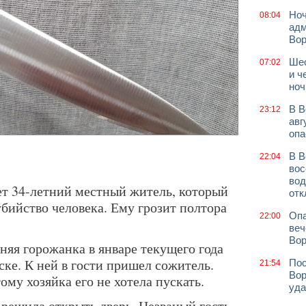
Ноч
08:04
адм
Во
Шес
07:02
и ч
ноч
В В
23:12
авг
опа
В В
22:04
вос
вод
ет 34-летний местный житель, который
отк
бийство человека. Ему грозит полтора
Опа
22:00
веч
Вор
няя горожанка в январе текущего года
ске. К ней в гости пришел сожитель.
Пос
21:54
Вор
му хозяйка его не хотела пускать.
уда
решила открыть дверь. Незваный гость