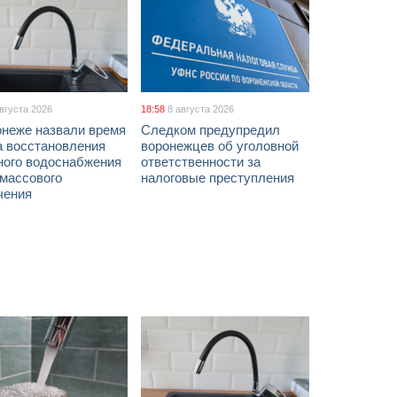
августа 2026
18:58
8 августа 2026
онеже назвали время
Следком предупредил
а восстановления
воронежцев об уголовной
ного водоснабжения
ответственности за
 массового
налоговые преступления
чения