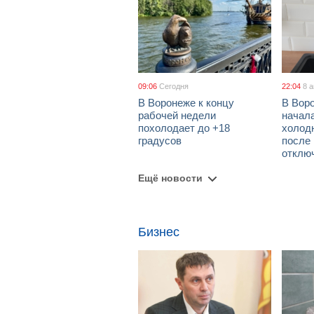
09:06
Сегодня
22:04
8 
В Воронеже к концу
В Вор
рабочей недели
начал
похолодает до +18
холод
градусов
после
отклю
Ещё новости
Бизнес