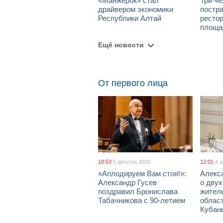
«Манжерок» стал
Три че
драйвером экономики
постра
Республики Алтай
рестор
площа
Ещё новости
От первого лица
18:53
5 августа 2026
12:01
4 
«Аплодируем Вам стоя!»:
Алекс
Александр Гусев
о дву
поздравил Бронислава
жител
Табачникова с 90-летием
област
Кубан