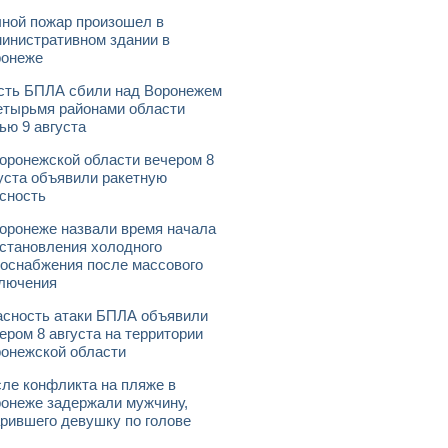
ной пожар произошел в
инистративном здании в
ронеже
ть БПЛА сбили над Воронежем
етырьмя районами области
ью 9 августа
оронежской области вечером 8
уста объявили ракетную
сность
оронеже назвали время начала
становления холодного
оснабжения после массового
лючения
сность атаки БПЛА объявили
ером 8 августа на территории
онежской области
ле конфликта на пляже в
онеже задержали мужчину,
рившего девушку по голове