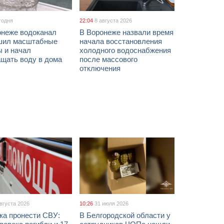
годня
22:04
8 августа 2026
онеже водоканал
В Воронеже назвали время
шил масштабные
начала восстановления
ы и начал
холодного водоснабжения
ащать воду в дома
после массового
отключения
августа 2026
10:26
31 июля 2026
ка пронести СВУ:
В Белгородской области у