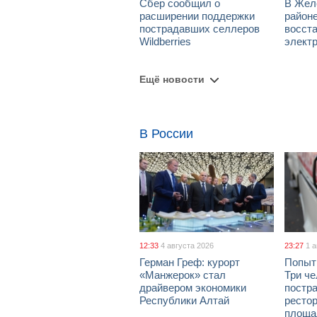
Сбер сообщил о
В Жел
расширении поддержки
район
пострадавших селлеров
восст
Wildberries
элект
Ещё новости
В России
12:33
4 августа 2026
23:27
1 
Герман Греф: курорт
Попыт
«Манжерок» стал
Три че
драйвером экономики
постра
Республики Алтай
рестор
площа