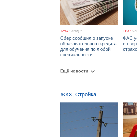
12:47
Сегодня
11:37
5 а
Сбер сообщил о запуске
ФАС у
образовательного кредита
сговор
для обучения по любой
страх
специальности
Ещё новости
ЖКХ, Стройка