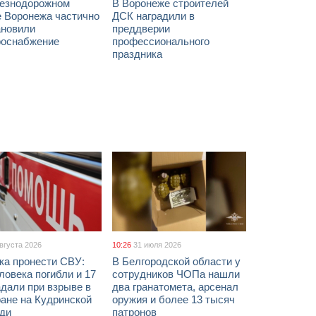
езнодорожном
В Воронеже строителей
е Воронежа частично
ДСК наградили в
ановили
преддверии
роснабжение
профессионального
праздника
августа 2026
10:26
31 июля 2026
ка пронести СВУ:
В Белгородской области у
ловека погибли и 17
сотрудников ЧОПа нашли
дали при взрыве в
два гранатомета, арсенал
ане на Кудринской
оружия и более 13 тысяч
ди
патронов