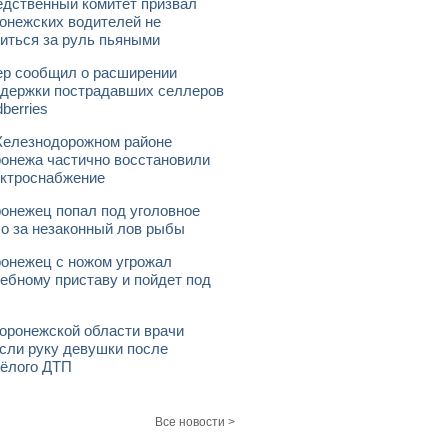
дственный комитет призвал
онежских водителей не
иться за руль пьяными
р сообщил о расширении
держки пострадавших селлеров
dberries
елезнодорожном районе
онежа частично восстановили
ктроснабжение
онежец попал под уголовное
о за незаконный лов рыбы
онежец с ножом угрожал
ебному приставу и пойдет под
оронежской области врачи
сли руку девушки после
ёлого ДТП
Все новости >