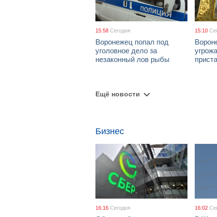
15:58
Сегодня
15:10
Се
Воронежец попал под
Ворон
уголовное дело за
угрож
незаконный лов рыбы
приста
Ещё новости
Бизнес
16:16
Сегодня
16:02
Се