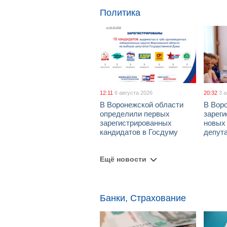
Политика
12:11
6 августа 2026
20:32
3 
В Воронежской области
В Вор
определили первых
зарег
зарегистрированных
новых
кандидатов в Госдуму
депут
Ещё новости
Банки, Страхование