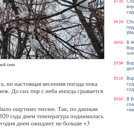
Сле
17:35
вор
сад
Сбе
16:16
под
Wil
В Ж
16:02
Вор
эле
Вор
15:58
ой снег.
дел
Вор
15:10
а, но настоящая весенняя погода пока
суд
суд
еж. До сих пор с неба иногда срывается
В В
15:02
спа
 было ощутимо теплее. Так, по данным
тяж
2020 года днем температура поднималась
 сегодня днем ожидают не больше +3