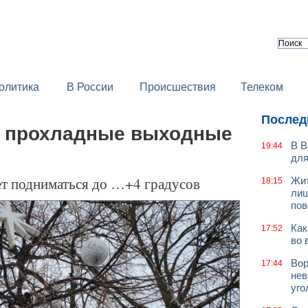
олитика
В России
Происшествия
Телеком
Послед
т прохладные выходные
В В
19:44
для
ет подниматься до …+4 градусов
Жит
18:15
лиш
пов
Как
17:52
во 
Вор
17:44
нев
уго