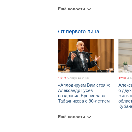
Ещё новости
От первого лица
18:53
5 августа 2026
12:01
4 
«Аплодируем Вам стоя!»:
Алекс
Александр Гусев
о дву
поздравил Бронислава
жител
Табачникова с 90-летием
област
Кубан
Ещё новости