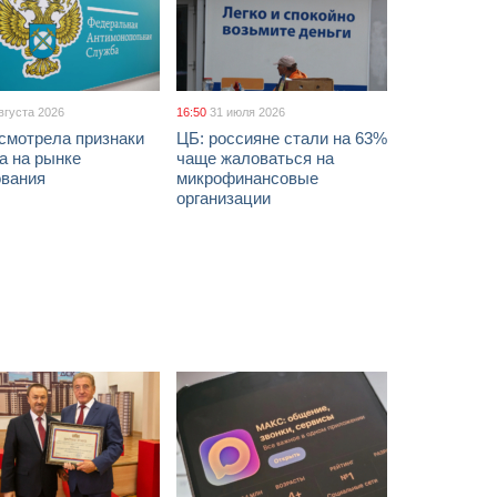
вгуста 2026
16:50
31 июля 2026
смотрела признаки
ЦБ: россияне стали на 63%
а на рынке
чаще жаловаться на
ования
микрофинансовые
организации