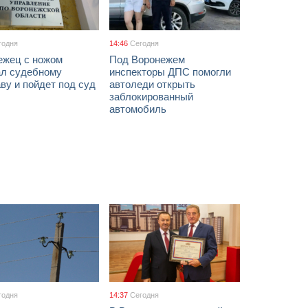
годня
14:46
Сегодня
ежец с ножом
Под Воронежем
ал судебному
инспекторы ДПС помогли
ву и пойдет под суд
автоледи открыть
заблокированный
автомобиль
годня
14:37
Сегодня