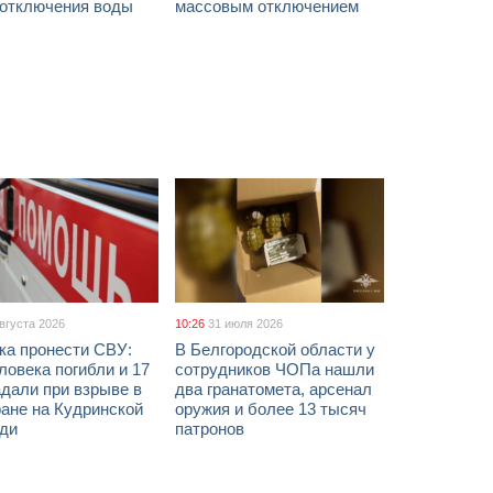
 отключения воды
массовым отключением
августа 2026
10:26
31 июля 2026
ка пронести СВУ:
В Белгородской области у
ловека погибли и 17
сотрудников ЧОПа нашли
дали при взрыве в
два гранатомета, арсенал
ане на Кудринской
оружия и более 13 тысяч
ди
патронов