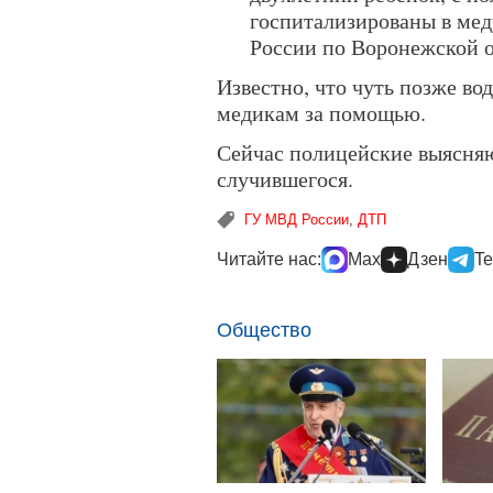
госпитализированы в ме
России по Воронежской о
Известно, что чуть позже во
медикам за помощью.
Сейчас полицейские выясняю
случившегося.
ГУ МВД России
,
ДТП
Читайте нас:
Max
Дзен
Te
Общество