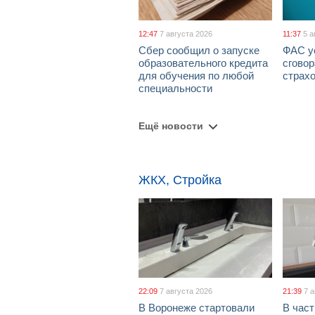
12:47
7 августа 2026
11:37
5 а
Сбер сообщил о запуске
ФАС у
образовательного кредита
сговор
для обучения по любой
страх
специальности
Ещё новости
ЖКХ, Стройка
22:09
7 августа 2026
21:39
7 
В Воронеже стартовали
В част