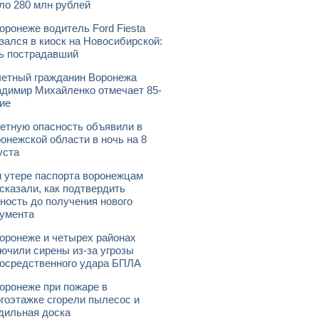
ло 280 млн рублей
оронеже водитель Ford Fiesta
зался в киоск на Новосибирской:
ь пострадавший
етный гражданин Воронежа
димир Михайленко отмечает 85-
ие
етную опасность объявили в
онежской области в ночь на 8
уста
 утере паспорта воронежцам
сказали, как подтвердить
ность до получения нового
умента
оронеже и четырех районах
ючили сирены из-за угрозы
осредственного удара БПЛА
оронеже при пожаре в
гоэтажке сгорели пылесос и
дильная доска