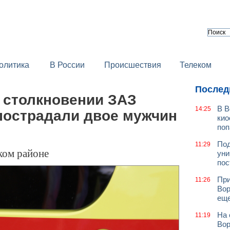
олитика
В России
Происшествия
Телеком
Послед
 столкновении ЗАЗ
В В
14:25
 пострадали двое мужчин
кио
поп
Под
11:29
ком районе
уни
пос
При
11:26
Вор
еще
На 
11:19
Вор