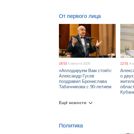
От первого лица
18:53
5 августа 2026
12:01
4 
«Аплодируем Вам стоя!»:
Алекс
Александр Гусев
о дву
поздравил Бронислава
жител
Табачникова с 90-летием
област
Кубан
Ещё новости
Политика