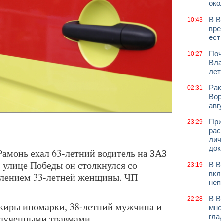
око
В В
10:43
вре
ест
Поч
10:27
Вла
лет
Рак
02:31
Вор
авг
При
23:29
рас
лич
док
Рамонь ехал 63-летний водитель на ЗАЗ
 улице Победы он столкнулся со
В В
23:19
вкл
влением 33-летней женщины. ЧП
неп
В В
22:28
ажиры иномарки, 38-летний мужчина и
мно
полученными травмами
гла