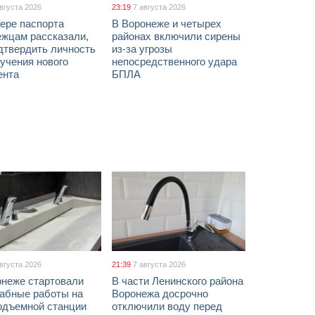
августа 2026
23:19
7 августа 2026
ере паспорта
В Воронеже и четырех
ежцам рассказали,
районах включили сирены
дтвердить личность
из-за угрозы
учения нового
непосредственного удара
ента
БПЛА
августа 2026
21:39
7 августа 2026
онеже стартовали
В части Ленинского района
абные работы на
Воронежа досрочно
одъемной станции
отключили воду перед