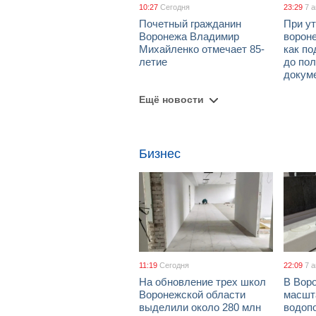
10:27
Сегодня
23:29
7 
Почетный гражданин
При ут
Воронежа Владимир
ворон
Михайленко отмечает 85-
как по
летие
до пол
докум
Ещё новости
Бизнес
11:19
Сегодня
22:09
7 
На обновление трех школ
В Вор
Воронежской области
масшт
выделили около 280 млн
водоп