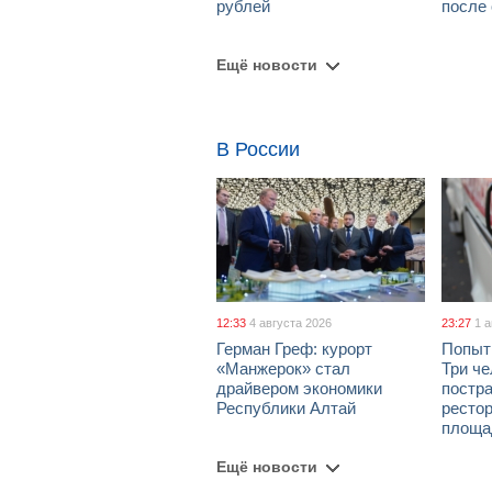
рублей
после
Ещё новости
В России
12:33
4 августа 2026
23:27
1 
Герман Греф: курорт
Попыт
«Манжерок» стал
Три че
драйвером экономики
постра
Республики Алтай
рестор
площа
Ещё новости