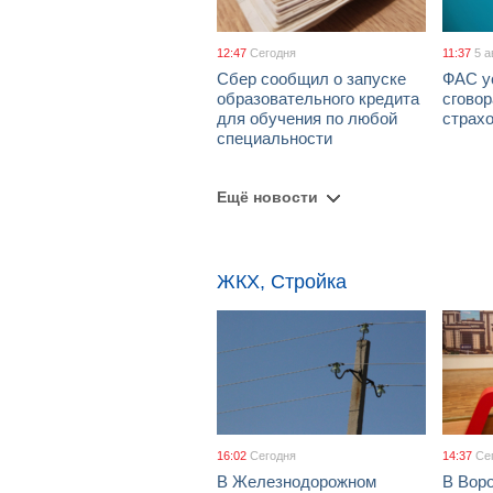
12:47
Сегодня
11:37
5 а
Сбер сообщил о запуске
ФАС у
образовательного кредита
сговор
для обучения по любой
страх
специальности
Ещё новости
ЖКХ, Стройка
16:02
Сегодня
14:37
Се
В Железнодорожном
В Вор