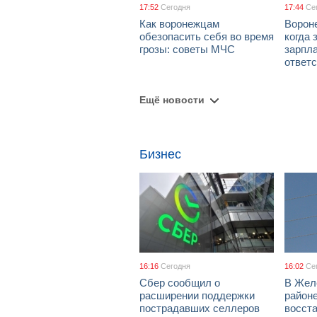
17:52
Сегодня
17:44
Се
Как воронежцам
Ворон
обезопасить себя во время
когда 
грозы: советы МЧС
зарпла
ответ
Ещё новости
Бизнес
16:16
Сегодня
16:02
Се
Сбер сообщил о
В Жел
расширении поддержки
район
пострадавших селлеров
восст