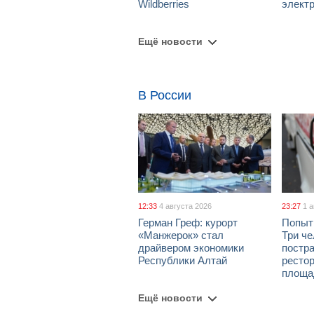
Wildberries
элект
Ещё новости
В России
12:33
4 августа 2026
23:27
1 
Герман Греф: курорт
Попыт
«Манжерок» стал
Три че
драйвером экономики
постра
Республики Алтай
рестор
площа
Ещё новости