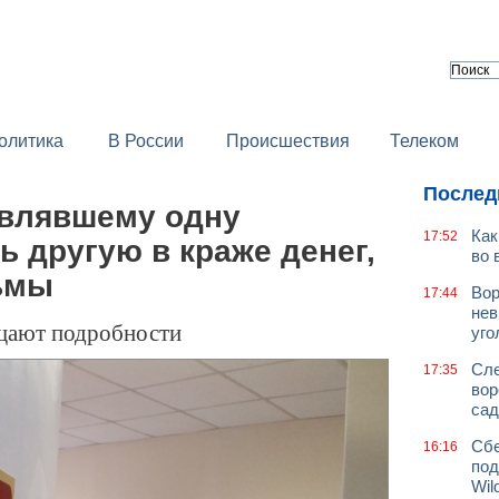
олитика
В России
Происшествия
Телеком
Послед
авлявшему одну
Как
17:52
 другую в краже денег,
во 
рьмы
Вор
17:44
нев
щают подробности
уго
Сле
17:35
вор
сад
Сбе
16:16
под
Wil