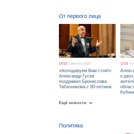
От первого лица
18:53
5 августа 2026
12:01
4 
«Аплодируем Вам стоя!»:
Алекс
Александр Гусев
о дву
поздравил Бронислава
жител
Табачникова с 90-летием
област
Кубан
Ещё новости
Политика