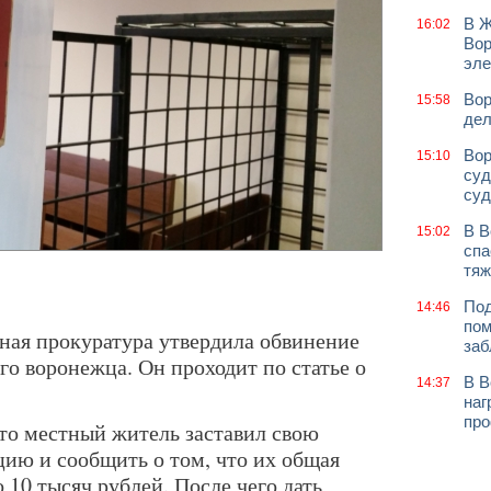
В Ж
16:02
Вор
эле
Вор
15:58
дел
Вор
15:10
суд
суд
В В
15:02
спа
тяж
Под
14:46
пом
ная прокуратура утвердила обвинение
заб
го воронежца. Он проходит по статье о
В В
14:37
наг
про
то местный житель заставил свою
цию и сообщить о том, что их общая
 10 тысяч рублей. После чего дать