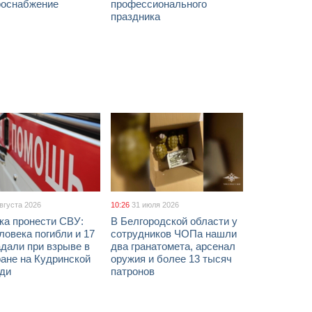
роснабжение
профессионального
праздника
августа 2026
10:26
31 июля 2026
ка пронести СВУ:
В Белгородской области у
ловека погибли и 17
сотрудников ЧОПа нашли
дали при взрыве в
два гранатомета, арсенал
ане на Кудринской
оружия и более 13 тысяч
ди
патронов