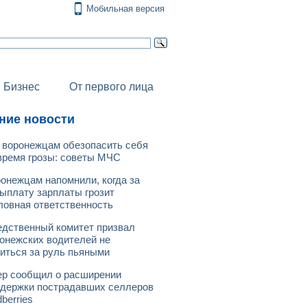
Мобильная версия
Бизнес
От первого лица
ние новости
 воронежцам обезопасить себя
время грозы: советы МЧС
онежцам напомнили, когда за
ыплату зарплаты грозит
ловная ответственность
дственный комитет призвал
онежских водителей не
иться за руль пьяными
р сообщил о расширении
держки пострадавших селлеров
dberries