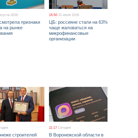
вгуста 2026
16:50
31 июля 2026
смотрела признаки
ЦБ: россияне стали на 63%
а на рынке
чаще жаловаться на
ования
микрофинансовые
организации
годня
11:17
Сегодня
онеже строителей
В Воронежской области в