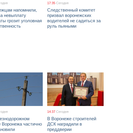
годня
17:35
Сегодня
ежцам напомнили,
Следственный комитет
за невыплату
призвал воронежских
ты грозит уголовная
водителей не садиться за
ственность
руль пьяными
годня
14:37
Сегодня
езнодорожном
В Воронеже строителей
е Воронежа частично
ДСК наградили в
ановили
преддверии