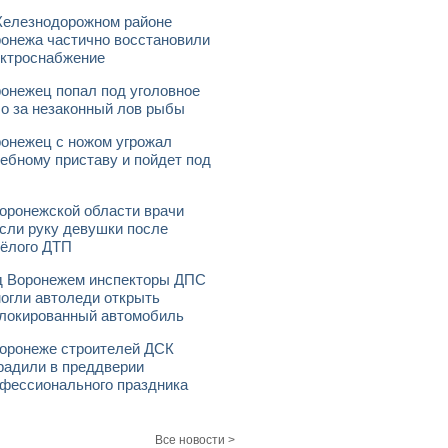
елезнодорожном районе
онежа частично восстановили
ктроснабжение
онежец попал под уголовное
о за незаконный лов рыбы
онежец с ножом угрожал
ебному приставу и пойдет под
оронежской области врачи
сли руку девушки после
ёлого ДТП
 Воронежем инспекторы ДПС
огли автоледи открыть
локированный автомобиль
оронеже строителей ДСК
радили в преддверии
фессионального праздника
Все новости >