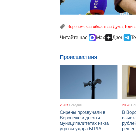
Воронежская областная Дума
,
Едина
Читайте нас:
Max
Дзен
Te
Происшествия
23:03
Сегодня
20:28
Се
Сирены прозвучали в
В Вор
Воронеже и десяти
взыск
муниципалитетах из-за
рублей
угрозы удара БПЛА
решен