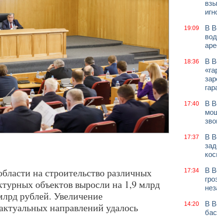
взы
игн
В В
19:09
вод
аре
В В
18:36
«га
зар
гар
В В
17:40
мош
зво
В В
17:37
зад
кос
области на строительство различных
В В
17:34
гро
турных объектов выросли на 1,9 млрд
нез
 млрд рублей. Увеличение
В В
14:20
актуальных направлений удалось
бас