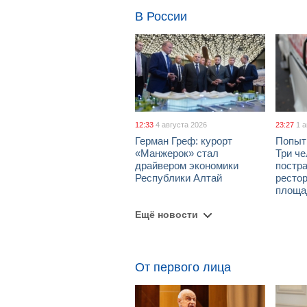
В России
12:33
4 августа 2026
23:27
1 
Герман Греф: курорт
Попыт
«Манжерок» стал
Три че
драйвером экономики
постра
Республики Алтай
рестор
площа
Ещё новости
От первого лица