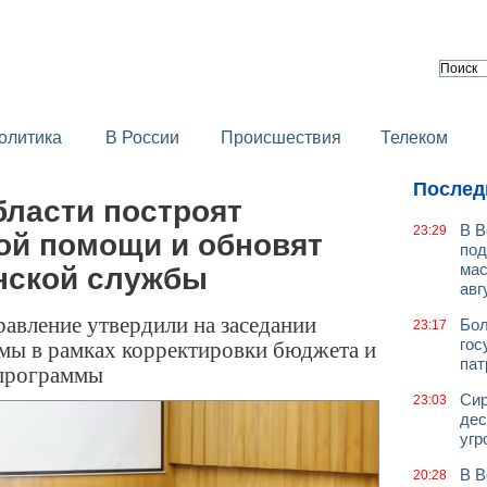
олитика
В России
Происшествия
Телеком
Послед
бласти построят
В В
23:29
ой помощи и обновят
под
мас
нской службы
авг
равление утвердили на заседании
Бол
23:17
мы в рамках корректировки бюджета и
гос
пат
тпрограммы
Сир
23:03
дес
угр
В В
20:28