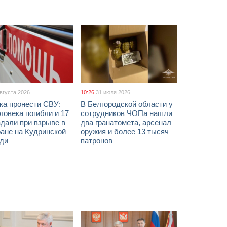
августа 2026
10:26
31 июля 2026
ка пронести СВУ:
В Белгородской области у
ловека погибли и 17
сотрудников ЧОПа нашли
дали при взрыве в
два гранатомета, арсенал
ане на Кудринской
оружия и более 13 тысяч
ди
патронов