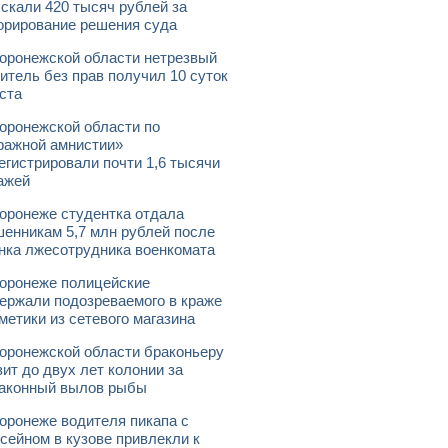
скали 420 тысяч рублей за
орирование решения суда
оронежской области нетрезвый
итель без прав получил 10 суток
ста
оронежской области по
ражной амнистии»
егистрировали почти 1,6 тысячи
ажей
оронеже студентка отдала
енникам 5,7 млн рублей после
нка лжесотрудника военкомата
оронеже полицейские
ержали подозреваемого в краже
метики из сетевого магазина
оронежской области браконьеру
зит до двух лет колонии за
аконный вылов рыбы
оронеже водителя пикапа с
сейном в кузове привлекли к