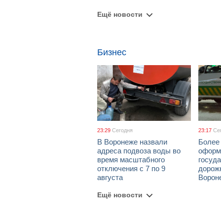
Ещё новости
Бизнес
23:29
Сегодня
23:17
Се
В Воронеже назвали
Более 
адреса подвоза воды во
оформ
время масштабного
госуд
отключения с 7 по 9
дорож
августа
Ворон
Ещё новости