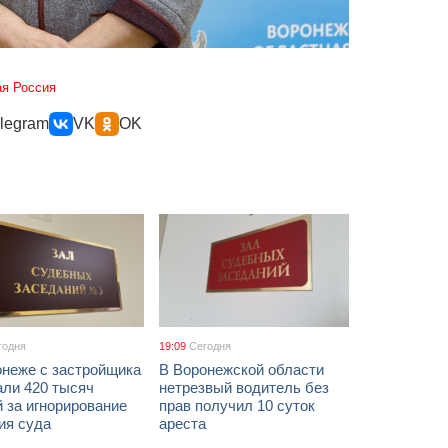
я Россия
legram
VK
OK
годня
19:09
Сегодня
онеже с застройщика
В Воронежской области
али 420 тысяч
нетрезвый водитель без
 за игнорирование
прав получил 10 суток
ия суда
ареста