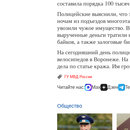
составила порядка 100 тысяч
Полицейские выяснили, что
ночам из подъездов многоэт
увозили чужое имущество. В
вырученные деньги тратили 
байков, а также залоговые б
На сегодняшний день полици
велосипедов в Воронеже. На
дела по статье кража. Им гр
ГУ МВД России
Читайте нас:
Max
Дзен
Te
Общество