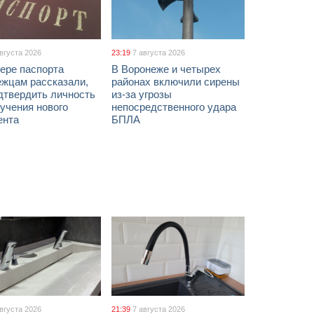
августа 2026
23:19
7 августа 2026
ере паспорта
В Воронеже и четырех
ежцам рассказали,
районах включили сирены
дтвердить личность
из-за угрозы
учения нового
непосредственного удара
ента
БПЛА
августа 2026
21:39
7 августа 2026