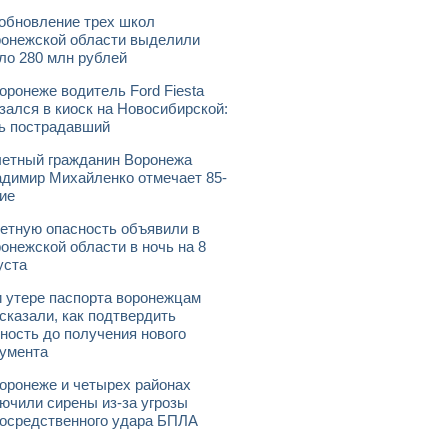
обновление трех школ
онежской области выделили
ло 280 млн рублей
оронеже водитель Ford Fiesta
зался в киоск на Новосибирской:
ь пострадавший
етный гражданин Воронежа
димир Михайленко отмечает 85-
ие
етную опасность объявили в
онежской области в ночь на 8
уста
 утере паспорта воронежцам
сказали, как подтвердить
ность до получения нового
умента
оронеже и четырех районах
ючили сирены из-за угрозы
осредственного удара БПЛА