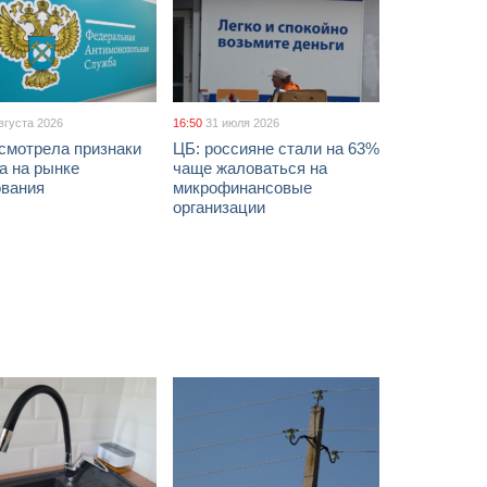
вгуста 2026
16:50
31 июля 2026
смотрела признаки
ЦБ: россияне стали на 63%
а на рынке
чаще жаловаться на
ования
микрофинансовые
организации