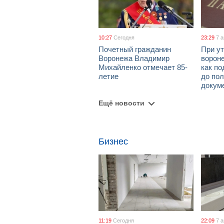
10:27
Сегодня
23:29
7 
Почетный гражданин
При ут
Воронежа Владимир
ворон
Михайленко отмечает 85-
как по
летие
до пол
докум
Ещё новости
Бизнес
11:19
Сегодня
22:09
7 