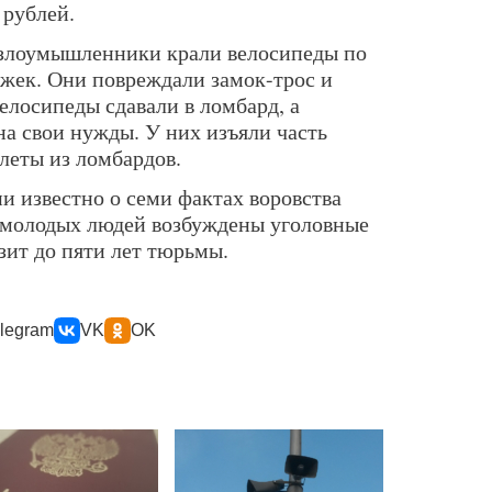
 рублей.
 злоумышленники крали велосипеды по
ажек. Они повреждали замок-трос и
елосипеды сдавали в ломбард, а
на свои нужды. У них изъяли часть
илеты из ломбардов.
и известно о семи фактах воровства
 молодых людей возбуждены уголовные
озит до пяти лет тюрьмы.
legram
VK
OK