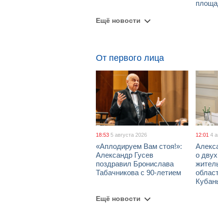
площа
Ещё новости
От первого лица
18:53
5 августа 2026
12:01
4 
«Аплодируем Вам стоя!»:
Алекс
Александр Гусев
о дву
поздравил Бронислава
жител
Табачникова с 90-летием
област
Кубан
Ещё новости