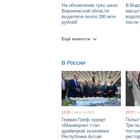
На обновление трех школ
В Вор
Воронежской области
масшт
выделили около 280 млн
водоп
рублей
после
Ещё новости
В России
12:33
4 августа 2026
23:27
1 
Герман Греф: курорт
Попыт
«Манжерок» стал
Три че
драйвером экономики
постра
Республики Алтай
рестор