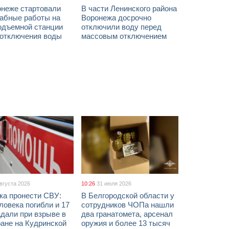
онеже стартовали
В части Ленинского района
абные работы на
Воронежа досрочно
одъемной станции
отключили воду перед
 отключения воды
массовым отключением
августа 2026
10:26
31 июля 2026
ка пронести СВУ:
В Белгородской области у
ловека погибли и 17
сотрудников ЧОПа нашли
дали при взрыве в
два гранатомета, арсенал
ане на Кудринской
оружия и более 13 тысяч