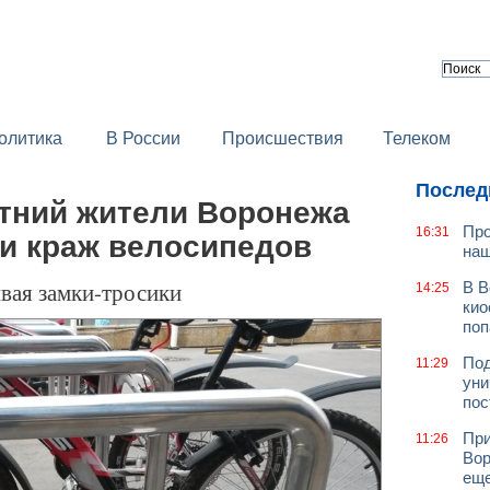
олитика
В России
Происшествия
Телеком
Послед
етний жители Воронежа
Про
16:31
ии краж велосипедов
наш
вая замки-тросики
В В
14:25
кио
поп
Под
11:29
уни
пос
При
11:26
Вор
еще