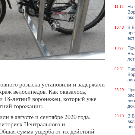
На 
11:19
Вор
око
В В
10:43
вре
ест
Поч
10:27
Вла
лет
Рак
02:31
Вор
авг
овного розыска установили и задержали
При
краж велосипедов. Как оказалось,
23:29
рас
 18-летний воронежец, который уже
лич
етний горожанин.
док
ли в августе и сентябре 2020 года.
В В
23:19
вкл
риториях Центрального и
неп
Общая сумма ущерба от их действий