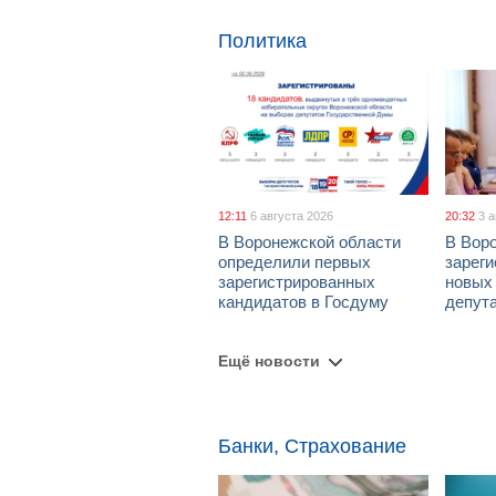
Политика
12:11
6 августа 2026
20:32
3 
В Воронежской области
В Вор
определили первых
зарег
зарегистрированных
новых
кандидатов в Госдуму
депут
Ещё новости
Банки, Страхование