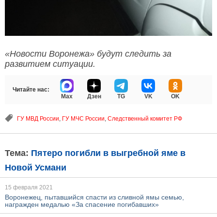
«Новости Воронежа» будут следить за
развитием ситуации.
Читайте нас:
Max
Дзен
TG
VK
OK
ГУ МВД России
,
ГУ МЧС России
,
Следственный комитет РФ
Тема:
Пятеро погибли в выгребной яме в
Новой Усмани
15 февраля 2021
Воронежец, пытавшийся спасти из сливной ямы семью,
награжден медалью «За спасение погибавших»