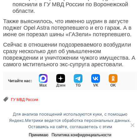
пояснили в ГУ МВД России по Воронежской
области.
Также выяснилось, что именно шурин в августе
поджег Opel Astra потерпевшего и его гараж. А в
июне он порезал шины «ГАЗели» потерпевшего.
Сейчас в отношении подозреваемого возбудили
сразу несколько дел об умышленном
повреждении и уничтожении чужого имущества. А
самого мстительного экс-супруга арестовали.
Читайте нас:
Max
Дзен
TG
VK
OK
ГУ МВД России
Для анализа посещений используются куки, с помощью
Перейти на полную версию сайта
Яндекс.Метрики ведется обработка персональных данных.
Оставаясь на сайте, соглашаетесь с этим
Принимаю
Политика конфиденциальности