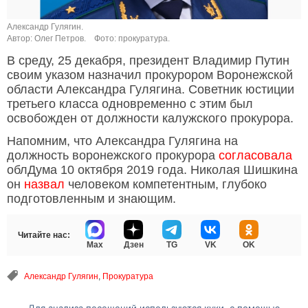
Александр Гулягин.
Автор: Олег Петров.
Фото: прокуратура.
В среду, 25 декабря, президент Владимир Путин
своим указом назначил прокурором Воронежской
области Александра Гулягина. Советник юстиции
третьего класса одновременно с этим был
освобожден от должности калужского прокурора.
Напомним, что Александра Гулягина на
должность воронежского прокурора
согласовала
облДума 10 октября 2019 года. Николая Шишкина
он
назвал
человеком компетентным, глубоко
подготовленным и знающим.
Читайте нас:
Max
Дзен
TG
VK
OK
Александр Гулягин
,
Прокуратура