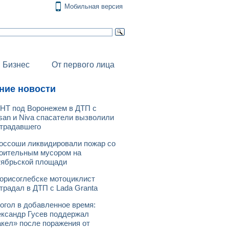
Мобильная версия
Бизнес
От первого лица
ние новости
НТ под Воронежем в ДТП с
san и Niva спасатели вызволили
традавшего
оссоши ликвидировали пожар со
оительным мусором на
ябрьской площади
орисоглебске мотоциклист
традал в ДТП с Lada Granta
огол в добавленное время:
ксандр Гусев поддержал
кел» после поражения от