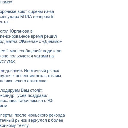
инамо»
оронеже воют сирены из-за
озы удара БПЛА вечером 5
уста
огол Юрганова в
пенсированное время решил
од матча «Факела» с «Динамо»
ее 2 млн сообщений: водители
ивно пользуются чатами на
услугах
ледование: Ипотечный рынок
нулся к весенним показателям
ле июньского ажиотажа
лодируем Вам стоя!»:
ксандр Гусев поздравил
нислава Табачникова с 90-
ием
перты: после июньского рекорда
течный рынок вернулся к более
койному темпу