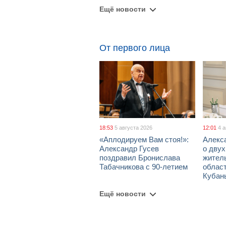
Ещё новости
От первого лица
18:53
5 августа 2026
12:01
4 
«Аплодируем Вам стоя!»:
Алекс
Александр Гусев
о дву
поздравил Бронислава
жител
Табачникова с 90-летием
област
Кубан
Ещё новости