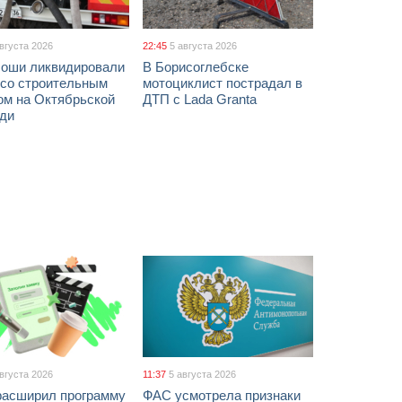
августа 2026
22:45
5 августа 2026
соши ликвидировали
В Борисоглебске
 со строительным
мотоциклист пострадал в
ом на Октябрьской
ДТП с Lada Granta
ди
августа 2026
11:37
5 августа 2026
расширил программу
ФАС усмотрела признаки