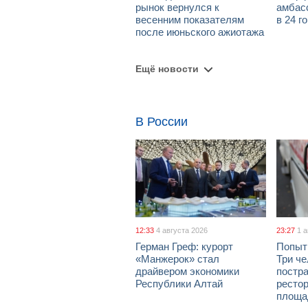
рынок вернулся к
амбасс
весенним показателям
в 24 г
после июньского ажиотажа
Ещё новости
В России
12:33
4 августа 2026
23:27
1 
Герман Греф: курорт
Попыт
«Манжерок» стал
Три че
драйвером экономики
постра
Республики Алтай
рестор
площа