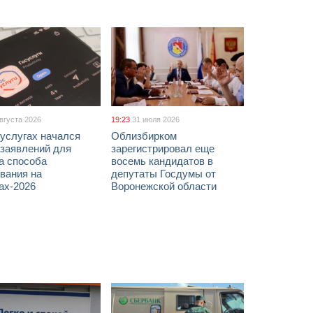
августа 2026
19:23
31 июля 2026
услугах начался
Облизбирком
 заявлений для
зарегистрировал еще
а способа
восемь кандидатов в
вания на
депутаты Госдумы от
ах-2026
Воронежской области