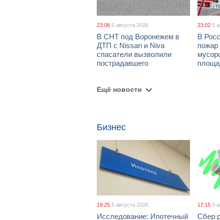
23:06
5 августа 2026
23:02
5 
В СНТ под Воронежем в
В Рос
ДТП с Nissan и Niva
пожар
спасатели вызволили
мусор
пострадавшего
площа
Ещё новости
Бизнес
19:25
5 августа 2026
17:15
5 
Исследование: Ипотечный
Сбер 