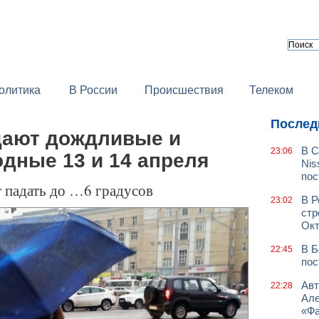
олитика
В России
Происшествия
Телеком
Послед
дают дождливые и
В С
23:06
дные 13 и 14 апреля
Nis
пос
т падать до …6 градусов
В Р
23:02
стр
Окт
В Б
22:45
пос
Авт
22:28
Але
«Фа