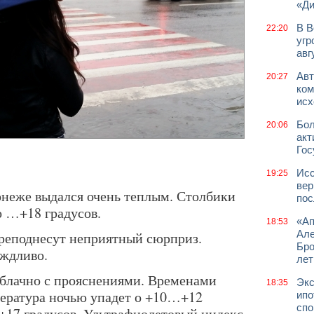
«Д
В В
22:20
угр
авг
Авт
20:27
ком
исх
Бол
20:06
акт
Гос
Исс
19:25
вер
онеже выдался очень теплым. Столбики
пос
 …+18 градусов.
«Ап
18:53
Але
реподнесут неприятный сюрприз.
Бро
ождливо.
лет
 облачно с прояснениями. Временами
Экс
18:35
пература ночью упадет о +10…+12
ипо
спо
…+17 градусов. Ультрафиолетовый индекс