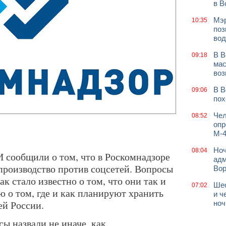
в В
Мэр
10:35
поз
вод
В В
09:18
мас
воз
В В
09:06
пох
Чел
08:52
опр
М-4
Ноч
08:04
 сообщили о том, что в Роскомнадзоре
адм
производство против соцсетей. Вопросы
Во
ак стало известно о том, что они так и
Шес
07:02
 о том, где и как планируют хранить
и ч
ей России.
ноч
сы назвали не иначе, как