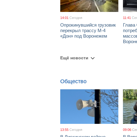
14:01
Сегодня
11:41
Се
Опрокинувшийся грузовик
Глава
перекрыл трассу М-4
потре
«Дон» под Воронежем
массов
Ворон
Ещё новости
Общество
13:55
Сегодня
09:06
Се
В Лискинском районе
В Воро