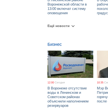
Воронежской области в
рабоч
13:00 включат систему
похол
оповещения
граду
Ещё новости
Бизнес
12:00
Сегодня
10:35
Се
В Воронеже отсутствие
Мэр В
воды в Ленинском и
Петрин
Советском районах
горяч
объяснили наполнением
после
резервуаров