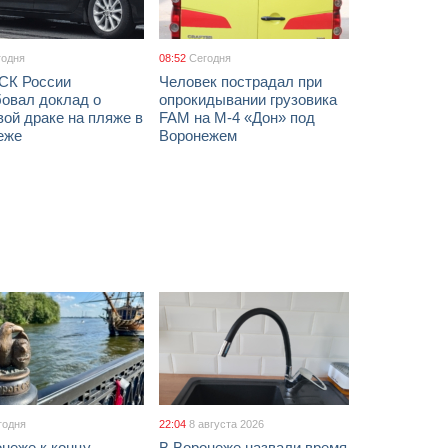
годня
08:52
Сегодня
 СК России
Человек пострадал при
бовал доклад о
опрокидывании грузовика
ой драке на пляже в
FAM на М-4 «Дон» под
еже
Воронежем
годня
22:04
8 августа 2026
неже к концу
В Воронеже назвали время