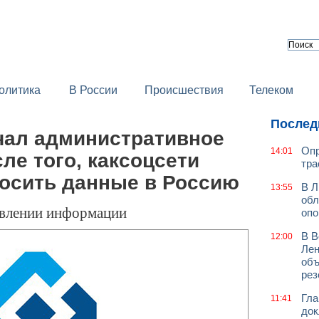
олитика
В России
Происшествия
Телеком
Послед
чал административное
Опр
14:01
ле того, каксоцсети
тра
носить данные в Россию
В Л
13:55
обл
авлении информации
оп
В В
12:00
Лен
объ
рез
Гла
11:41
док