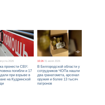
августа 2026
10:26
31 июля 2026
ка пронести СВУ:
В Белгородской области у
ловека погибли и 17
сотрудников ЧОПа нашли
дали при взрыве в
два гранатомета, арсенал
ане на Кудринской
оружия и более 13 тысяч
ди
патронов