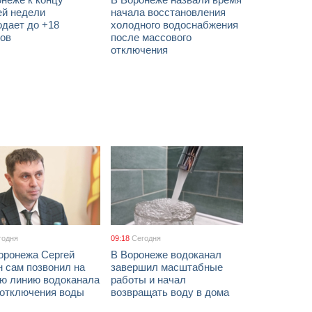
ей недели
начала восстановления
одает до +18
холодного водоснабжения
сов
после массового
отключения
годня
09:18
Сегодня
оронежа Сергей
В Воронеже водоканал
 сам позвонил на
завершил масштабные
ую линию водоканала
работы и начал
 отключения воды
возвращать воду в дома