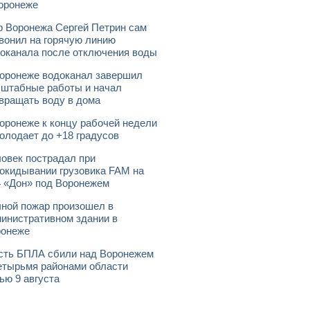
оронеже
 Воронежа Сергей Петрин сам
вонил на горячую линию
оканала после отключения воды
оронеже водоканал завершил
штабные работы и начал
вращать воду в дома
оронеже к концу рабочей недели
олодает до +18 градусов
овек пострадал при
окидывании грузовика FAM на
 «Дон» под Воронежем
ной пожар произошел в
инистративном здании в
ронеже
ть БПЛА сбили над Воронежем
етырьмя районами области
ью 9 августа