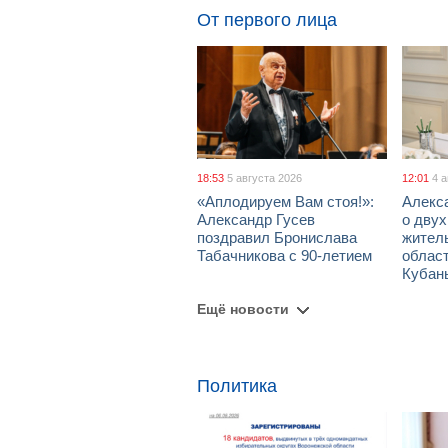
От первого лица
18:53
5 августа 2026
12:01
4 
«Аплодируем Вам стоя!»:
Алекс
Александр Гусев
о дву
поздравил Бронислава
жител
Табачникова с 90-летием
област
Кубан
Ещё новости
Политика