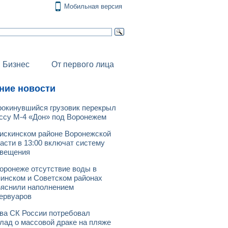
Мобильная версия
Бизнес
От первого лица
ние новости
окинувшийся грузовик перекрыл
ссу М-4 «Дон» под Воронежем
искинском районе Воронежской
асти в 13:00 включат систему
овещения
оронеже отсутствие воды в
инском и Советском районах
яснили наполнением
ервуаров
ва СК России потребовал
лад о массовой драке на пляже