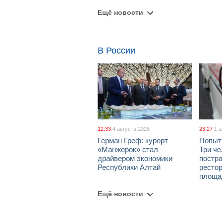
Ещё новости
В России
12:33
4 августа 2026
23:27
1 
Герман Греф: курорт
Попыт
«Манжерок» стал
Три че
драйвером экономики
постра
Республики Алтай
рестор
площа
Ещё новости