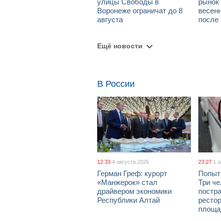
улицы Свободы в
рынок 
Воронеже ограничат до 8
весен
августа
после
Ещё новости
В России
12:33
4 августа 2026
23:27
1 
Герман Греф: курорт
Попыт
«Манжерок» стал
Три че
драйвером экономики
постра
Республики Алтай
рестор
площа