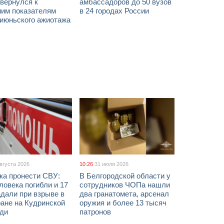
вернулся к
амбассадоров до 50 вузов
ним показателям
в 24 городах России
 июньского ажиотажа
августа 2026
10:26
31 июля 2026
ка пронести СВУ:
В Белгородской области у
ловека погибли и 17
сотрудников ЧОПа нашли
дали при взрыве в
два гранатомета, арсенал
ане на Кудринской
оружия и более 13 тысяч
ди
патронов