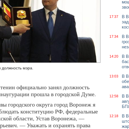
мош
зво
В В
17:37
зад
кос
В В
17:34
гро
нез
В В
14:20
бас
отв
 должность мэра.
В В
13:03
обе
Кстенин официально занял должность
ава
наугурации прошла в городской Думе.
В В
12:58
авг
вы городского округа город Воронеж я
БП
облюдать конституцию РФ, федеральные
В В
12:18
ской области, Устав Воронежа, —
што
ьевич. — Уважать и охранять права
жар