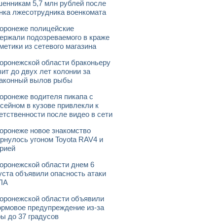
енникам 5,7 млн рублей после
нка лжесотрудника военкомата
оронеже полицейские
ержали подозреваемого в краже
метики из сетевого магазина
оронежской области браконьеру
зит до двух лет колонии за
аконный вылов рыбы
оронеже водителя пикапа с
сейном в кузове привлекли к
етственности после видео в сети
оронеже новое знакомство
рнулось угоном Toyota RAV4 и
рией
оронежской области днем 6
уста объявили опасность атаки
ЛА
оронежской области объявили
рмовое предупреждение из-за
ы до 37 градусов