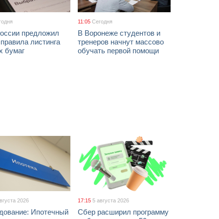
годня
11:05
Сегодня
России предложил
В Воронеже студентов и
 правила листинга
тренеров начнут массово
х бумаг
обучать первой помощи
августа 2026
17:15
5 августа 2026
дование: Ипотечный
Сбер расширил программу