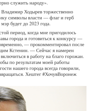
ерно служить народу».
ы Владимир Ходырев торжественно
ику символы власти — флаг и герб
мэр будет до 2023 года.
стой период, когда мне пригодилось
лавы города и готовиться к конкурсу —
новременно, — прокомментировал после
адим Кстенин. — Сейчас я намерен
включиться в работу на благо горожан.
тобы по результатам моей работы
гости нашего города всегда говорили,
озвращаться. Хештег #ХочувВоронеж