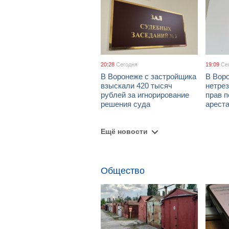
20:28
Сегодня
19:09
Се
В Воронеже с застройщика
В Вор
взыскали 420 тысяч
нетре
рублей за игнорирование
прав п
решения суда
арест
Ещё новости
Общество