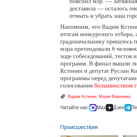
пояснил мэр. — Затяжная
доставила — осталось оче
отмыть и убрать наш гор
Напомним, что Вадим Кстени
итогам конкурсного отбора,
градоначальнику пришлось п
мэра претендовали 6 человек
ходе собеседований, тестов 
программ. В финал вышли л
Кстенин и депутат Руслан Ко
программы перед депутатами
голосования
большинством г
Вадим Кстенин
,
Мэрия Воронежа
Читайте нас:
Max
Дзен
Te
Происшествия