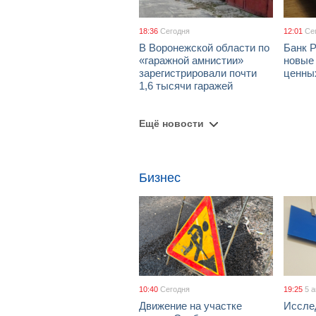
18:36
Сегодня
12:01
Се
В Воронежской области по
Банк 
«гаражной амнистии»
новые
зарегистрировали почти
ценны
1,6 тысячи гаражей
Ещё новости
Бизнес
10:40
Сегодня
19:25
5 
Движение на участке
Иссле