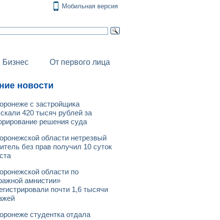
Мобильная версия
Бизнес
От первого лица
ние новости
оронеже с застройщика
скали 420 тысяч рублей за
орирование решения суда
оронежской области нетрезвый
итель без прав получил 10 суток
ста
оронежской области по
ражной амнистии»
егистрировали почти 1,6 тысячи
ажей
оронеже студентка отдала