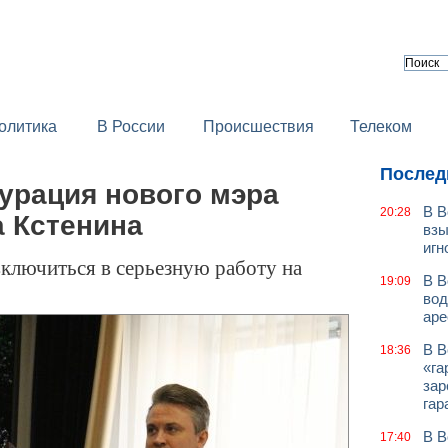
олитика
В России
Происшествия
Телеком
Послед
урация нового мэра
В В
20:28
 Кстенина
взы
игн
ключиться в серьезную работу на
В В
19:09
вод
аре
В В
18:36
«га
зар
гар
В В
17:40