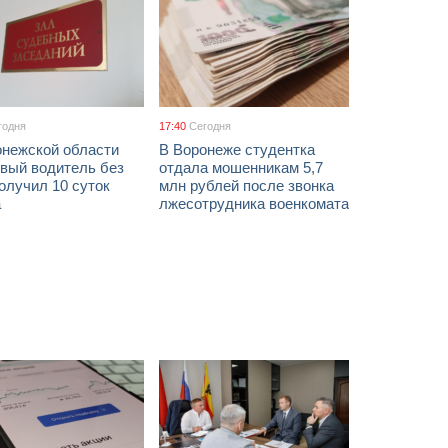
годня
17:40
Сегодня
онежской области
В Воронеже студентка
звый водитель без
отдала мошенникам 5,7
олучил 10 суток
млн рублей после звонка
а
лжесотрудника военкомата